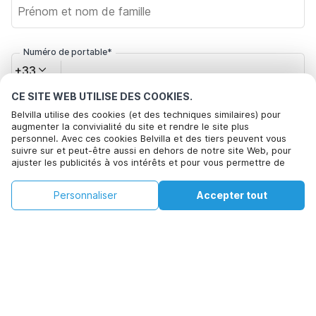
Numéro de portable*
+33
CE SITE WEB UTILISE DES COOKIES.
Votre adresse e-mail*
Belvilla utilise des cookies (et des techniques similaires) pour
augmenter la convivialité du site et rendre le site plus
personnel. Avec ces cookies Belvilla et des tiers peuvent vous
suivre sur et peut-être aussi en dehors de notre site Web, pour
ajuster les publicités à vos intérêts et pour vous permettre de
Cliquez ici pour vous désabonner des offres de Belvilla. Vous
partager des informations via les médias sociaux. En cliquant sur
pouvez vous désinscrire à tout moment à l'avenir
Accepter, vous acceptez de le faire. Plus d'informations peuvent
€98
€181
Personnaliser
Accepter tout
Voir les disponibilités
être trouvées dans notre
politique de cookie
.
+
Frais supplémentaires
Voir les disponibilités
En cliquant sur 'Confirmer la réservation', vous acceptez les
conditions générales d'Belvilla et les informations relatives à la
réservation et passez un contrat avec Belvilla. Vous confirmez
également que votre réservation et vos informations personnelles
sont correctes. Lisez notre politique de confidentialité pour
comprendre comment nous traitons vos informations.