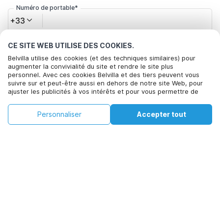
Numéro de portable*
+33
CE SITE WEB UTILISE DES COOKIES.
Votre adresse e-mail*
Belvilla utilise des cookies (et des techniques similaires) pour
augmenter la convivialité du site et rendre le site plus
personnel. Avec ces cookies Belvilla et des tiers peuvent vous
suivre sur et peut-être aussi en dehors de notre site Web, pour
Cliquez ici pour vous désabonner des offres de Belvilla. Vous
ajuster les publicités à vos intérêts et pour vous permettre de
pouvez vous désinscrire à tout moment à l'avenir
partager des informations via les médias sociaux. En cliquant sur
Accepter, vous acceptez de le faire. Plus d'informations peuvent
€78
€141
Personnaliser
Accepter tout
Voir les disponibilités
être trouvées dans notre
politique de cookie
.
Voir les disponibilités
+
Frais supplémentaires
En cliquant sur 'Confirmer la réservation', vous acceptez les
conditions générales d'Belvilla et les informations relatives à la
réservation et passez un contrat avec Belvilla. Vous confirmez
également que votre réservation et vos informations personnelles
sont correctes. Lisez notre politique de confidentialité pour
comprendre comment nous traitons vos informations.