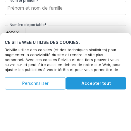
Nom et prénom*
Numéro de portable*
+33
CE SITE WEB UTILISE DES COOKIES.
Votre adresse e-mail*
Belvilla utilise des cookies (et des techniques similaires) pour
augmenter la convivialité du site et rendre le site plus
personnel. Avec ces cookies Belvilla et des tiers peuvent vous
suivre sur et peut-être aussi en dehors de notre site Web, pour
ajuster les publicités à vos intérêts et pour vous permettre de
Cliquez ici pour vous désabonner des offres de Belvilla. Vous
partager des informations via les médias sociaux. En cliquant sur
pouvez vous désinscrire à tout moment à l'avenir
Accepter, vous acceptez de le faire. Plus d'informations peuvent
€72
€134
Personnaliser
Accepter tout
Voir les disponibilités
être trouvées dans notre
politique de cookie
.
+
Frais supplémentaires
Voir les disponibilités
En cliquant sur 'Confirmer la réservation', vous acceptez les
conditions générales d'Belvilla et les informations relatives à la
réservation et passez un contrat avec Belvilla. Vous confirmez
également que votre réservation et vos informations personnelles
sont correctes. Lisez notre politique de confidentialité pour
comprendre comment nous traitons vos informations.