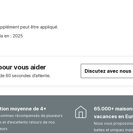
pplément peut être appliqué.
la en : 2025
pour vous aider
Discutez avec nous
de 60 secondes d'attente.
tion moyenne de 4+
65.000+ maison
sommes récompensés de plusieurs
vacances en Eu
 et d’excellents retours de nos
Nous vous proposons 
eurs
belles et uniques mai