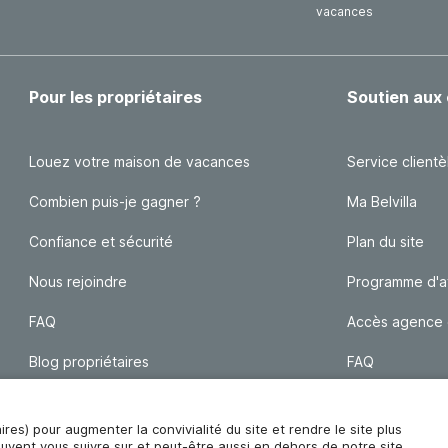
vacances
Pour les propriétaires
Soutien aux 
Louez votre maison de vacances
Service clientè
Combien puis-je gagner ?
Ma Belvilla
Confiance et sécurité
Plan du site
Nous rejoindre
Programme d'aff
FAQ
Accès agence
Blog propriétaires
FAQ
Traum Maisons
aires) pour augmenter la convivialité du site et rendre le site plus
euvent vous suivre sur et peut-être aussi en dehors de notre site