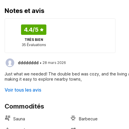
Notes et avis
4.4
/5
TRÈS BIEN
35 Évaluations
·
dddddddd
28 mars 2026
Just what we needed! The double bed was cozy, and the living a
making it easy to explore nearby towns,
Voir tous les avis
Commodités
Sauna
Barbecue