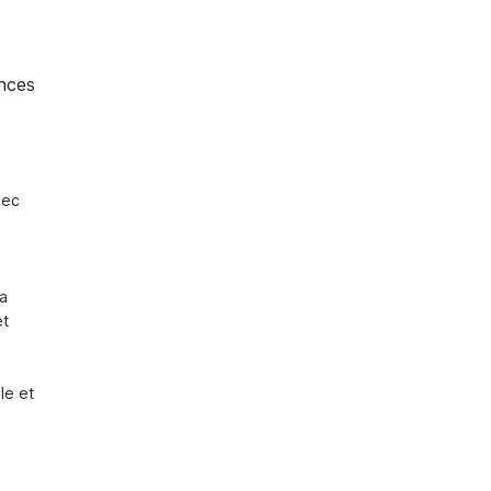
nces
ec 
a 
t 
e et 