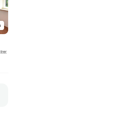
s
trer