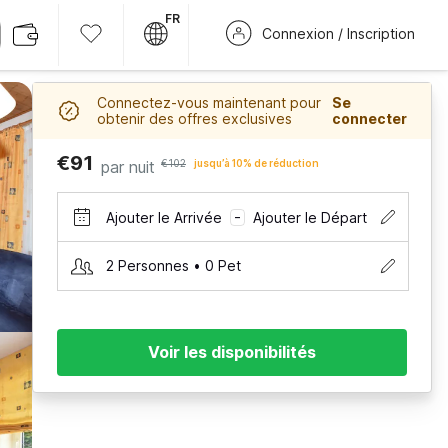
FR
Connexion / Inscription
Connectez-vous maintenant pour
Se
obtenir des offres exclusives
connecter
€91
par nuit
€102
jusqu’à 10% de réduction
Ajouter le Arrivée
Ajouter le Départ
–
2 Personnes • 0 Pet
Voir les disponibilités