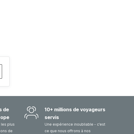
s de
10+ millions de voyageurs
rope
servis
les plus
Une expérience inoubliable - c’est
sons de
ce que nous offrons à nos