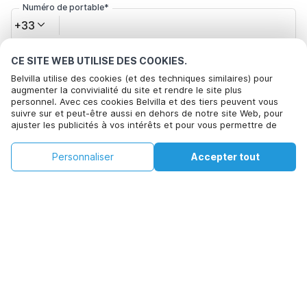
Numéro de portable*
+33
CE SITE WEB UTILISE DES COOKIES.
Votre adresse e-mail*
Belvilla utilise des cookies (et des techniques similaires) pour
augmenter la convivialité du site et rendre le site plus
personnel. Avec ces cookies Belvilla et des tiers peuvent vous
suivre sur et peut-être aussi en dehors de notre site Web, pour
Cliquez ici pour vous désabonner des offres de Belvilla. Vous
ajuster les publicités à vos intérêts et pour vous permettre de
pouvez vous désinscrire à tout moment à l'avenir
partager des informations via les médias sociaux. En cliquant sur
Accepter, vous acceptez de le faire. Plus d'informations peuvent
€65
€85
Personnaliser
Accepter tout
Voir les disponibilités
être trouvées dans notre
politique de cookie
.
Voir les disponibilités
+
Frais supplémentaires
En cliquant sur 'Confirmer la réservation', vous acceptez les
conditions générales d'Belvilla et les informations relatives à la
réservation et passez un contrat avec Belvilla. Vous confirmez
également que votre réservation et vos informations personnelles
sont correctes. Lisez notre politique de confidentialité pour
comprendre comment nous traitons vos informations.