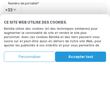
Numéro de portable*
+33
CE SITE WEB UTILISE DES COOKIES.
Votre adresse e-mail*
Belvilla utilise des cookies (et des techniques similaires) pour
augmenter la convivialité du site et rendre le site plus
personnel. Avec ces cookies Belvilla et des tiers peuvent vous
suivre sur et peut-être aussi en dehors de notre site Web, pour
Cliquez ici pour vous désabonner des offres de Belvilla. Vous
ajuster les publicités à vos intérêts et pour vous permettre de
pouvez vous désinscrire à tout moment à l'avenir
partager des informations via les médias sociaux. En cliquant sur
Accepter, vous acceptez de le faire. Plus d'informations peuvent
€92
€124
Personnaliser
Accepter tout
Voir les disponibilités
être trouvées dans notre
politique de cookie
.
Voir les disponibilités
+
Frais supplémentaires
En cliquant sur 'Confirmer la réservation', vous acceptez les
conditions générales d'Belvilla et les informations relatives à la
réservation et passez un contrat avec Belvilla. Vous confirmez
également que votre réservation et vos informations personnelles
sont correctes. Lisez notre politique de confidentialité pour
comprendre comment nous traitons vos informations.