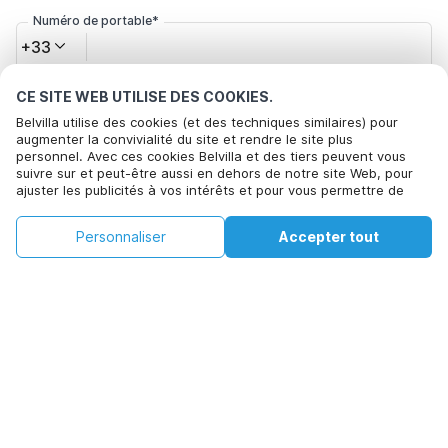
Numéro de portable*
+33
CE SITE WEB UTILISE DES COOKIES.
Votre adresse e-mail*
Belvilla utilise des cookies (et des techniques similaires) pour
augmenter la convivialité du site et rendre le site plus
personnel. Avec ces cookies Belvilla et des tiers peuvent vous
suivre sur et peut-être aussi en dehors de notre site Web, pour
Cliquez ici pour vous désabonner des offres de Belvilla. Vous
ajuster les publicités à vos intérêts et pour vous permettre de
pouvez vous désinscrire à tout moment à l'avenir
partager des informations via les médias sociaux. En cliquant sur
Accepter, vous acceptez de le faire. Plus d'informations peuvent
€68
€103
Personnaliser
Accepter tout
Voir les disponibilités
être trouvées dans notre
politique de cookie
.
Voir les disponibilités
+
Frais supplémentaires
En cliquant sur 'Confirmer la réservation', vous acceptez les
conditions générales d'Belvilla et les informations relatives à la
réservation et passez un contrat avec Belvilla. Vous confirmez
également que votre réservation et vos informations personnelles
sont correctes. Lisez notre politique de confidentialité pour
comprendre comment nous traitons vos informations.