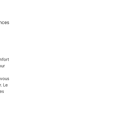
nces
fort 
ur 
vous 
. Le 
es 