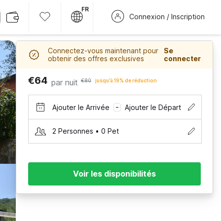
FR
Connexion / Inscription
Connectez-vous maintenant pour
Se
obtenir des offres exclusives
connecter
€64
par nuit
€80
jusqu’à 19% de réduction
Ajouter le Arrivée
Ajouter le Départ
–
2 Personnes • 0 Pet
Voir les disponibilités