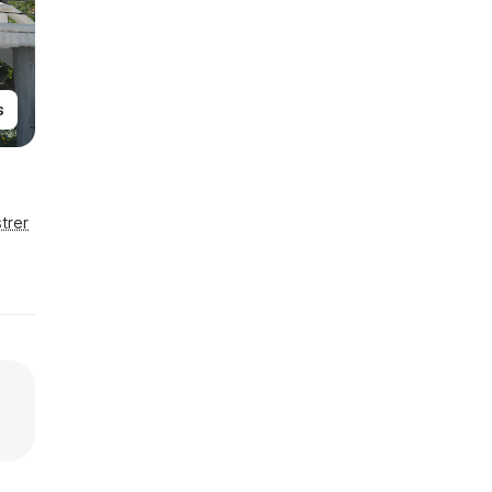
s
trer