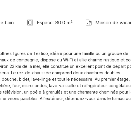
de bain
Espace: 80.0 m²
Maison de vaca
lines ligures de Testico, idéale pour une famille ou un groupe de 
ux de compagnie, dispose du Wi-Fi et allie charme rustique et con
on 22 km de la mer, elle constitue un excellent point de départ po
Imperia. Le rez-de-chaussée comprend deux chambres doubles 
 douche, bidet, lave-linge et tout le nécessaire. Au premier étage, 
ière, four, micro-ondes, lave-vaisselle et réfrigérateur-congélateur
 télévision, un poêle à granulés et une charmante cheminée pour l
s environs paisibles. À l'extérieur, détendez-vous dans le hamac ou 