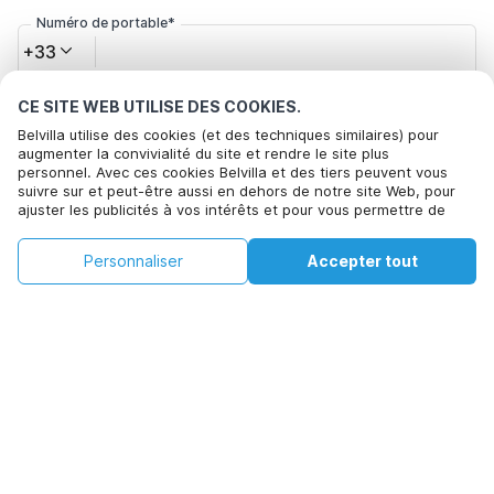
Numéro de portable*
+33
CE SITE WEB UTILISE DES COOKIES.
Votre adresse e-mail*
Belvilla utilise des cookies (et des techniques similaires) pour
augmenter la convivialité du site et rendre le site plus
personnel. Avec ces cookies Belvilla et des tiers peuvent vous
suivre sur et peut-être aussi en dehors de notre site Web, pour
Cliquez ici pour vous désabonner des offres de Belvilla. Vous
ajuster les publicités à vos intérêts et pour vous permettre de
pouvez vous désinscrire à tout moment à l'avenir
partager des informations via les médias sociaux. En cliquant sur
Accepter, vous acceptez de le faire. Plus d'informations peuvent
€101
€132
Personnaliser
Accepter tout
Voir les disponibilités
être trouvées dans notre
politique de cookie
.
Voir les disponibilités
+
Frais supplémentaires
En cliquant sur 'Confirmer la réservation', vous acceptez les
conditions générales d'Belvilla et les informations relatives à la
réservation et passez un contrat avec Belvilla. Vous confirmez
également que votre réservation et vos informations personnelles
sont correctes. Lisez notre politique de confidentialité pour
comprendre comment nous traitons vos informations.