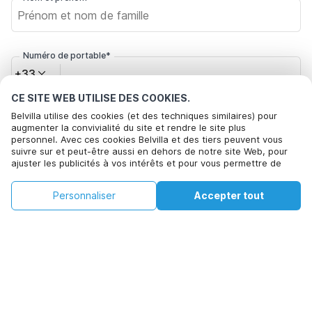
Numéro de portable*
+33
CE SITE WEB UTILISE DES COOKIES.
Votre adresse e-mail*
Belvilla utilise des cookies (et des techniques similaires) pour
augmenter la convivialité du site et rendre le site plus
personnel. Avec ces cookies Belvilla et des tiers peuvent vous
suivre sur et peut-être aussi en dehors de notre site Web, pour
ajuster les publicités à vos intérêts et pour vous permettre de
Cliquez ici pour vous désabonner des offres de Belvilla. Vous
partager des informations via les médias sociaux. En cliquant sur
pouvez vous désinscrire à tout moment à l'avenir
Accepter, vous acceptez de le faire. Plus d'informations peuvent
€78
€214
Personnaliser
Accepter tout
Voir les disponibilités
être trouvées dans notre
politique de cookie
.
+
Frais supplémentaires
Voir les disponibilités
En cliquant sur 'Confirmer la réservation', vous acceptez les
conditions générales d'Belvilla et les informations relatives à la
réservation et passez un contrat avec Belvilla. Vous confirmez
également que votre réservation et vos informations personnelles
sont correctes. Lisez notre politique de confidentialité pour
comprendre comment nous traitons vos informations.