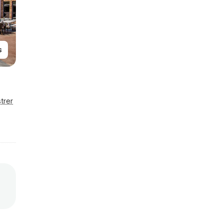
s
trer