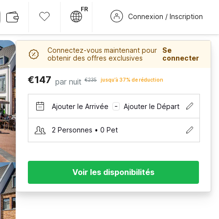
FR
Connexion / Inscription
Connectez-vous maintenant pour
Se
obtenir des offres exclusives
connecter
€147
par nuit
€235
jusqu’à 37% de réduction
Ajouter le Arrivée
Ajouter le Départ
–
2 Personnes • 0 Pet
Voir les disponibilités