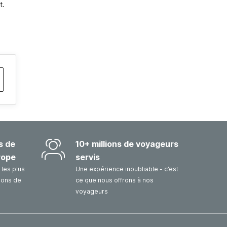
t.
s de
10+ millions de voyageurs
rope
servis
les plus
Une expérience inoubliable - c’est
sons de
ce que nous offrons à nos
voyageurs