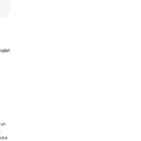
halet
un 
 
tre 