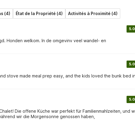
ns (4)
État de la Propriété (4)
Activités à Proximité (4)
5.0
rgd. Honden welkom. In de omgevinv veel wandel- en
5.0
and stove made meal prep easy, and the kids loved the bunk bed i
5.0
Chalet! Die offene Küche war perfekt für Familienmahlzeiten, und w
, während wir die Morgensonne genossen haben,