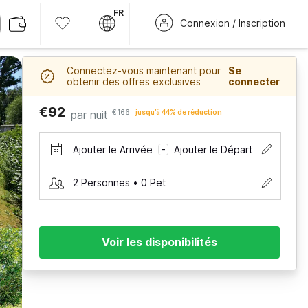
FR
Connexion / Inscription
Connectez-vous maintenant pour
Se
obtenir des offres exclusives
connecter
€92
par nuit
€166
jusqu’à 44% de réduction
Ajouter le Arrivée
Ajouter le Départ
–
2 Personnes • 0 Pet
Voir les disponibilités