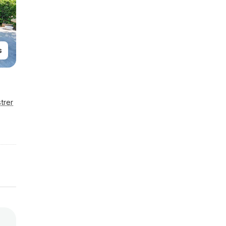
s
trer