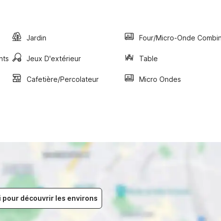
Jardin
Four/micro-Onde Combi
nts
Jeux D'extérieur
Table
Cafetière/percolateur
Micro Ondes
i pour découvrir les environs