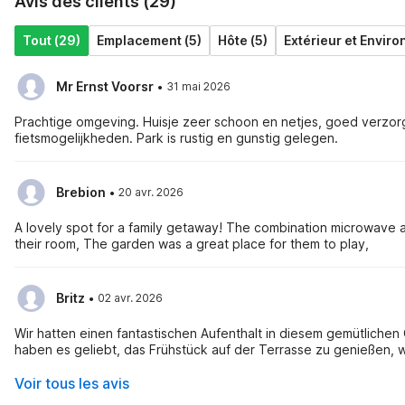
Avis des clients (29)
Tout (29)
Emplacement (5)
Hôte (5)
Extérieur et Enviro
·
Mr Ernst Voorsr
31 mai 2026
Prachtige omgeving. Huisje zeer schoon en netjes, goed verzo
fietsmogelijkheden. Park is rustig en gunstig gelegen.
·
Brebion
20 avr. 2026
A lovely spot for a family getaway! The combination microwave 
their room, The garden was a great place for them to play,
·
Britz
02 avr. 2026
Wir hatten einen fantastischen Aufenthalt in diesem gemütlichen 
haben es geliebt, das Frühstück auf der Terrasse zu genießen
Voir tous les avis