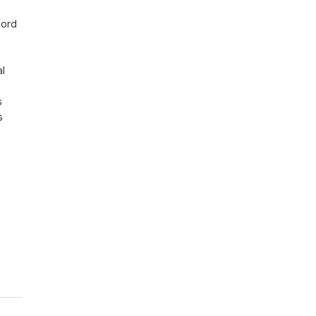
ord 
l 
 
 