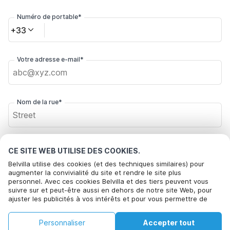
Numéro de portable*
+33
Votre adresse e-mail*
Nom de la rue*
Code postal*
CE SITE WEB UTILISE DES COOKIES.
Belvilla utilise des cookies (et des techniques similaires) pour
augmenter la convivialité du site et rendre le site plus
personnel. Avec ces cookies Belvilla et des tiers peuvent vous
Ville*
suivre sur et peut-être aussi en dehors de notre site Web, pour
ajuster les publicités à vos intérêts et pour vous permettre de
partager des informations via les médias sociaux. En cliquant sur
Accepter, vous acceptez de le faire. Plus d'informations peuvent
€191
€223
Personnaliser
Accepter tout
Voir les disponibilités
être trouvées dans notre
politique de cookie
.
Cliquez ici pour vous désabonner des offres de Belvilla. Vous