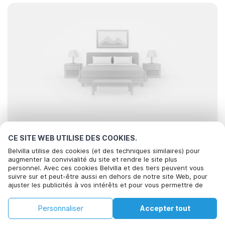
CE SITE WEB UTILISE DES COOKIES.
À la recherche des meilleurs séjours..
Belvilla utilise des cookies (et des techniques similaires) pour
augmenter la convivialité du site et rendre le site plus
personnel. Avec ces cookies Belvilla et des tiers peuvent vous
suivre sur et peut-être aussi en dehors de notre site Web, pour
ajuster les publicités à vos intérêts et pour vous permettre de
partager des informations via les médias sociaux. En cliquant sur
Accepter, vous acceptez de le faire. Plus d'informations peuvent
Filtrer
Trier
Carte
Personnaliser
Accepter tout
être trouvées dans notre
politique de cookie
.