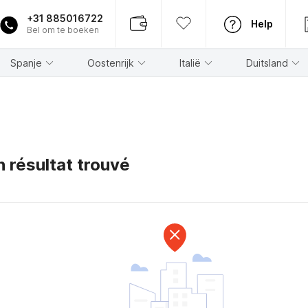
+31 885016722
Help
Bel om te boeken
Spanje
Oostenrijk
Italië
Duitsland
 résultat trouvé