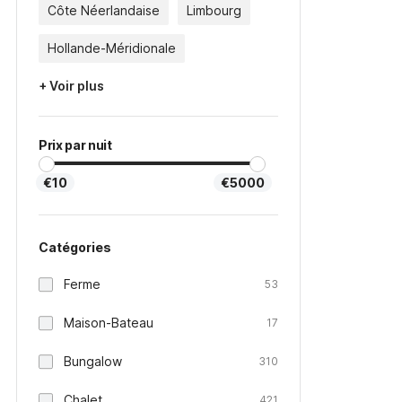
Côte Néerlandaise
Limbourg
Hollande-Méridionale
+ Voir plus
Prix par nuit
€10
€5000
Catégories
Ferme
53
Maison-Bateau
17
Bungalow
310
Chalet
421