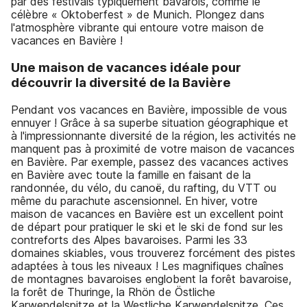
par des festivals typiquement bavarois, comme le
célèbre « Oktoberfest » de Munich. Plongez dans
l'atmosphère vibrante qui entoure votre maison de
vacances en Bavière !
Une maison de vacances idéale pour
découvrir la diversité de la Bavière
Pendant vos vacances en Bavière, impossible de vous
ennuyer ! Grâce à sa superbe situation géographique et
à l'impressionnante diversité de la région, les activités ne
manquent pas à proximité de votre maison de vacances
en Bavière. Par exemple, passez des vacances actives
en Bavière avec toute la famille en faisant de la
randonnée, du vélo, du canoë, du rafting, du VTT ou
même du parachute ascensionnel. En hiver, votre
maison de vacances en Bavière est un excellent point
de départ pour pratiquer le ski et le ski de fond sur les
contreforts des Alpes bavaroises. Parmi les 33
domaines skiables, vous trouverez forcément des pistes
adaptées à tous les niveaux ! Les magnifiques chaînes
de montagnes bavaroises englobent la forêt bavaroise,
la forêt de Thuringe, la Rhön de Östliche
Karwendelspitze et la Westliche Karwendelspitze. Ces