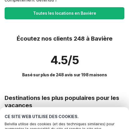
Toutes les locations en Bavière
Écoutez nos clients 248 à Bavière
4.5/5
Basé sur plus de 248 avis sur 198 maisons
Destinations les plus populaires pour les
vacances
CE SITE WEB UTILISE DES COOKIES.
Commodités populaires pour les vacances en Bavière
Belvilla utilise des cookies (et des techniques similaires) pour
Maison de vacances avec jardin
Régions offrant les meilleures commodités pour les
augmenter la convivialité du site et rendre le site plus