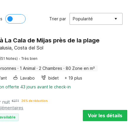
ès
Trier par
Popularité
à La Cala de Mijas près de la plage
alusia, Costa del Sol
·
(51 Notes)
Très bien
ersonnes
·
1 Animal
·
2 Chambres
·
80 Zone en m²
fant
Lavabo
bidet
+ 19 plus
on offerte 43 jours avant le check-in
r nuit
€
271
26% de réduction
plémentaires
Voir les détails
available