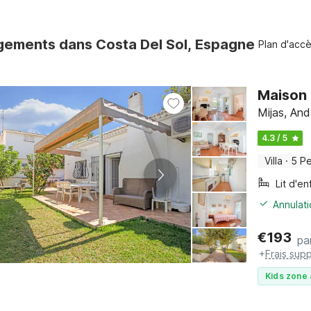
gements dans Costa Del Sol, Espagne
Plan d'acc
Maison 
Mijas, And
4.3 / 5
Villa
·
5 P
Lit d'en
Annulati
€
193
pa
+
Frais sup
Kids zone 