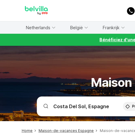
WIZARD MEMBER
Netherlands
België
Frankrijk
Bénéficiez d'un
Maison 
P
Home
Maison-de-vacances Espagne
Maison-de-vacance