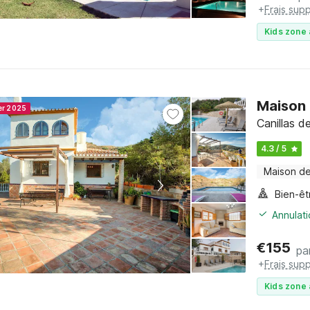
+
Frais sup
Kids zone 
Maison 
er 2025
Canillas d
4.3 / 5
Maison d
Bien-êt
Annulati
€
155
pa
+
Frais sup
Kids zone 