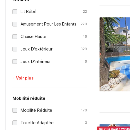
Lit Bébé
22
Amusement Pour Les Enfants
273
Chaise Haute
46
Jeux D'extérieur
329
Jeux D'intérieur
6
+ Voir plus
Mobilité réduite
Mobilité Réduite
170
Toilette Adaptée
3
Belvilla Award Winn