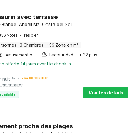
lhaurín avec terrasse
l Grande, Andalusia, Costa del Sol
·
(36 Notes)
Très bien
ersonnes
·
3 Chambres
·
156 Zone en m²
Amusement pour les enfants
Lecteur dvd
+ 32 plus
on offerte 14 jours avant le check-in
r nuit
€
210
23% de réduction
plémentaires
Voir les détails
available
ement proche des plages