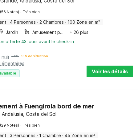
l Grande, Andalusia, Costa del Sol
·
(56 Notes)
Très bien
ent
·
4 Personnes
·
2 Chambres
·
100 Zone en m²
Jardin
Amusement pour les enfants
+ 26 plus
on offerte 43 jours avant le check-in
 nuit
€
135
10% de réduction
plémentaires
Voir les détails
available
ment à Fuengirola bord de mer
, Andalusia, Costa del Sol
·
(29 Notes)
Très bien
ent
·
3 Personnes
·
1 Chambre
·
45 Zone en m²