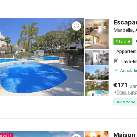
Escapad
Marbella, 
4.1 / 5
Appartem
Lave-li
Annulati
€
171
par
+
Frais sup
Kids zone 
Maison 
er 2025