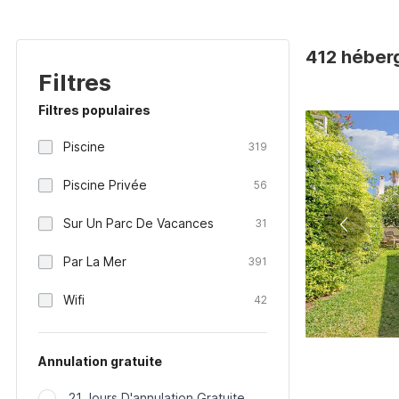
412 héber
Filtres
Filtres populaires
Piscine
319
Piscine Privée
56
Sur Un Parc De Vacances
31
Par La Mer
391
Wifi
42
Annulation gratuite
21 Jours D'annulation Gratuite