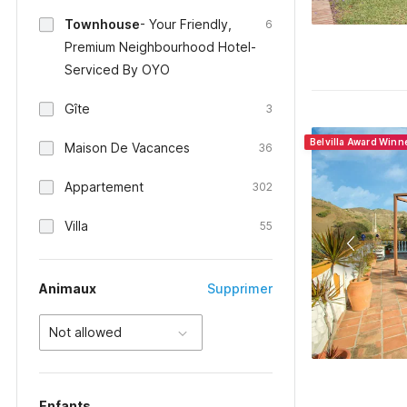
Townhouse
- Your Friendly,
6
Premium Neighbourhood Hotel-
Serviced By OYO
Gîte
3
Belvilla Award Winn
Maison De Vacances
36
Appartement
302
Villa
55
Animaux
Supprimer
Not allowed
Enfants