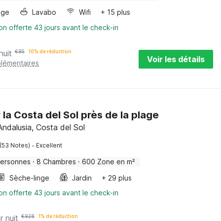
nge
Lavabo
Wifi
+ 15 plus
on offerte 43 jours avant le check-in
nuit
€
95
10% de réduction
Voir les détails
plémentaires
r la Costa del Sol près de la plage
Andalusia, Costa del Sol
·
(53 Notes)
Excellent
Personnes
·
8 Chambres
·
600 Zone en m²
Sèche-linge
Jardin
+ 29 plus
on offerte 43 jours avant le check-in
r nuit
€
928
1% de réduction