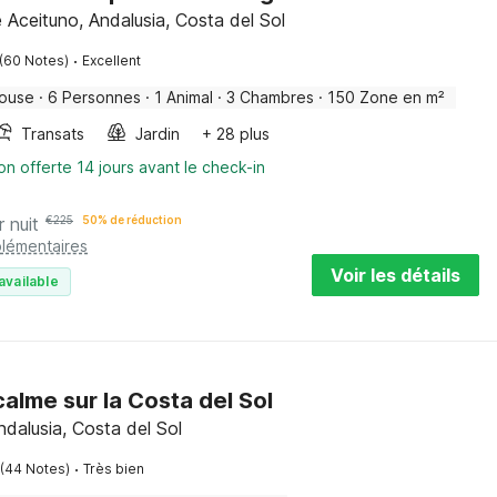
e Aceituno, Andalusia, Costa del Sol
·
(60 Notes)
Excellent
house
·
6 Personnes
·
1 Animal
·
3 Chambres
·
150 Zone en m²
Transats
Jardin
+ 28 plus
on offerte 14 jours avant le check-in
r nuit
€
225
50% de réduction
plémentaires
Voir les détails
available
calme sur la Costa del Sol
ndalusia, Costa del Sol
·
(44 Notes)
Très bien