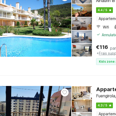
Alhaurín e
4.4 / 5
Appartem
Wifi
Annulati
€
116
par
+
Frais sup
Kids zone 
Apparte
Fuengirola
4.3 / 5
Appartem