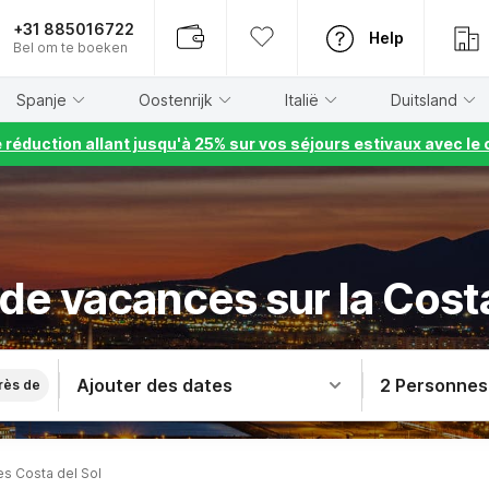
+31 885016722
Help
Bel om te boeken
Spanje
Oostenrijk
Italië
Duitsland
e réduction allant jusqu'à 25% sur vos séjours estivaux avec 
de vacances sur la Costa
Ajouter des dates
2 Personnes
rès de
s Costa del Sol