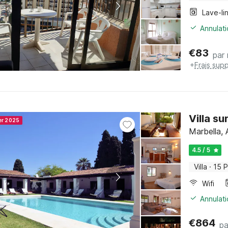
Lave-li
Annulati
€
83
par 
+
Frais sup
Villa su
er 2025
Marbella, 
4.5 / 5
Villa
·
15 
Wifi
Annulati
€
864
pa