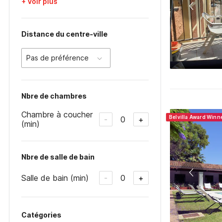
+ Voir plus
Distance du centre-ville
Pas de préférence
Nbre de chambres
Chambre à coucher
Belvilla Award Winn
0
-
+
(min)
Nbre de salle de bain
Salle de bain (min)
0
-
+
Catégories