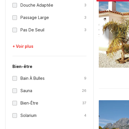
Douche Adaptée
3
Passage Large
3
Pas De Seuil
3
+ Voir plus
Bien-être
Bain À Bulles
9
Sauna
26
Bien-Être
37
Solarium
4