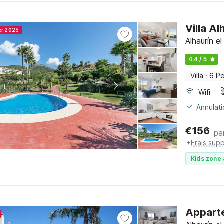
Villa A
er 2025
Alhaurín e
4.4 / 5
Villa
·
6 P
Wifi
Annulati
€
156
pa
+
Frais sup
Kids zone 
Appart