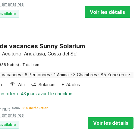
plémentaires
Voir les détails
available
de vacances Sunny Solarium
e Aceituno, Andalusia, Costa del Sol
·
(38 Notes)
Très bien
e vacances
·
6 Personnes
·
1 Animal
·
3 Chambres
·
85 Zone en m²
re
Wifi
Solarium
+ 24 plus
on offerte 43 jours avant le check-in
r nuit
€
205
21% de réduction
plémentaires
Voir les détails
available