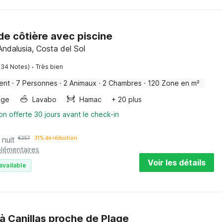
e côtière avec piscine
Andalusia, Costa del Sol
·
(34 Notes)
Très bien
ent
·
7 Personnes
·
2 Animaux
·
2 Chambres
·
120 Zone en m²
nge
Lavabo
Hamac
+ 20 plus
on offerte 30 jours avant le check-in
 nuit
€
257
31% de réduction
plémentaires
Voir les détails
available
à Canillas proche de Plage