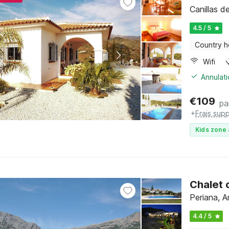
Canillas d
4.5 / 5
Country 
Wifi
Annulati
€
109
pa
+
Frais sup
Kids zone 
Chalet 
Periana, A
4.4 / 5