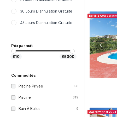
30 Jours D'annulation Gratuite
Belvilla Award Winn
43 Jours D'annulation Gratuite
Prix par nuit
€10
€5000
Commodités
Piscine Privée
56
Piscine
319
Bain À Bulles
9
Award Winner 2024