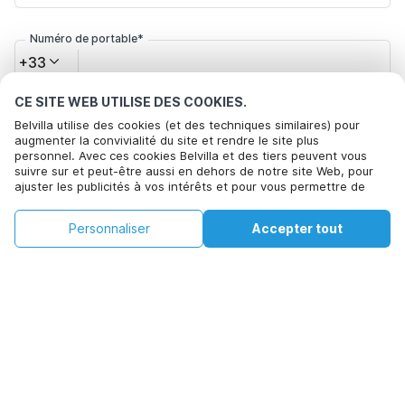
Numéro de portable*
+33
CE SITE WEB UTILISE DES COOKIES.
Votre adresse e-mail*
Belvilla utilise des cookies (et des techniques similaires) pour
augmenter la convivialité du site et rendre le site plus
personnel. Avec ces cookies Belvilla et des tiers peuvent vous
suivre sur et peut-être aussi en dehors de notre site Web, pour
Cliquez ici pour vous désabonner des offres de Belvilla. Vous
ajuster les publicités à vos intérêts et pour vous permettre de
pouvez vous désinscrire à tout moment à l'avenir
partager des informations via les médias sociaux. En cliquant sur
Accepter, vous acceptez de le faire. Plus d'informations peuvent
€233
€563
Personnaliser
Accepter tout
Voir les disponibilités
être trouvées dans notre
politique de cookie
.
+
Frais supplémentaires
Voir les disponibilités
En cliquant sur 'Confirmer la réservation', vous acceptez les
conditions générales d'Belvilla et les informations relatives à la
réservation et passez un contrat avec Belvilla. Vous confirmez
également que votre réservation et vos informations personnelles
sont correctes. Lisez notre politique de confidentialité pour
comprendre comment nous traitons vos informations.