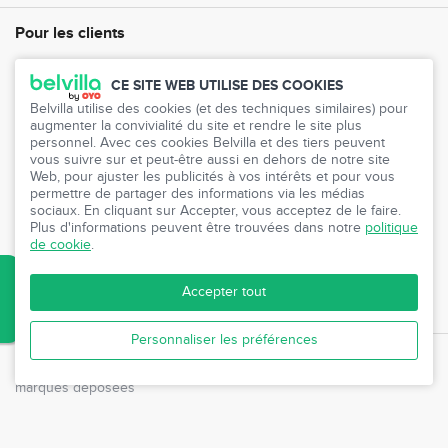
Pour les clients
FAQ
CE SITE WEB UTILISE DES COOKIES
Belvilla utilise des cookies (et des techniques similaires) pour
Service clientèle
augmenter la convivialité du site et rendre le site plus
personnel. Avec ces cookies Belvilla et des tiers peuvent
Votre Compte
vous suivre sur et peut-être aussi en dehors de notre site
Web, pour ajuster les publicités à vos intérêts et pour vous
Presse
permettre de partager des informations via les médias
sociaux. En cliquant sur Accepter, vous acceptez de le faire.
Programme de partenariat
Plus d'informations peuvent être trouvées dans notre
politique
de cookie
.
Invitez des amis
Accepter tout
Accès agence de voyages
S
Personnaliser les préférences
© Belvilla 1980 - 2026 "
Belvilla
" et le logo
Belvilla
sont des
marques déposées