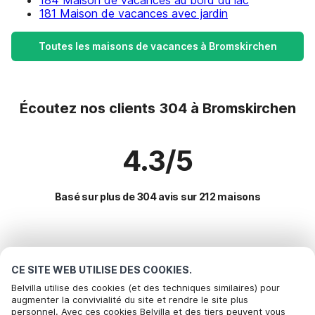
184 Maison de vacances au bord du lac
181 Maison de vacances avec jardin
Toutes les maisons de vacances à Bromskirchen
Écoutez nos clients 304 à Bromskirchen
4.3/5
Basé sur plus de 304 avis sur 212 maisons
Destinations les plus populaires pour les
vacances
CE SITE WEB UTILISE DES COOKIES.
Belvilla utilise des cookies (et des techniques similaires) pour
augmenter la convivialité du site et rendre le site plus
Villes offrant les meilleures commodités pour les vacances
personnel. Avec ces cookies Belvilla et des tiers peuvent vous