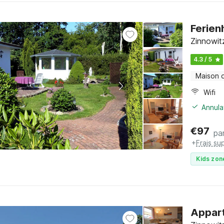
Ferien
Zinnowit
4.3 / 5
Maison 
Wifi
Annula
€
97
par
+
Frais su
Kids zon
Appart