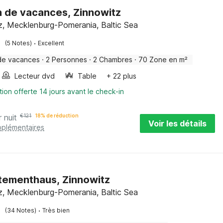
 de vacances, Zinnowitz
z, Mecklenburg-Pomerania, Baltic Sea
·
(5 Notes)
Excellent
de vacances
·
2 Personnes
·
2 Chambres
·
70 Zone en m²
Lecteur dvd
Table
+ 22 plus
tion offerte 14 jours avant le check-in
r nuit
€
121
18% de réduction
Voir les détails
pplémentaires
ementhaus, Zinnowitz
z, Mecklenburg-Pomerania, Baltic Sea
·
(34 Notes)
Très bien