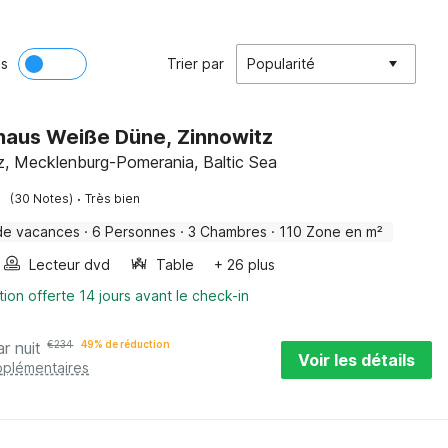
ès
Trier par
Popularité
haus Weiße Düne, Zinnowitz
z, Mecklenburg-Pomerania, Baltic Sea
·
(30 Notes)
Très bien
de vacances
·
6 Personnes
·
3 Chambres
·
110 Zone en m²
Lecteur dvd
Table
+ 26 plus
tion offerte 14 jours avant le check-in
ar nuit
€
234
49% de réduction
Voir les détails
pplémentaires