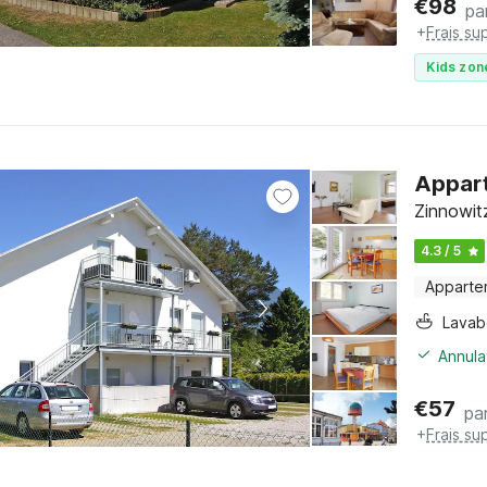
€
98
pa
+
Frais su
Kids zon
Appart
Zinnowit
4.3 / 5
Apparte
Lava
Annula
€
57
par
+
Frais su