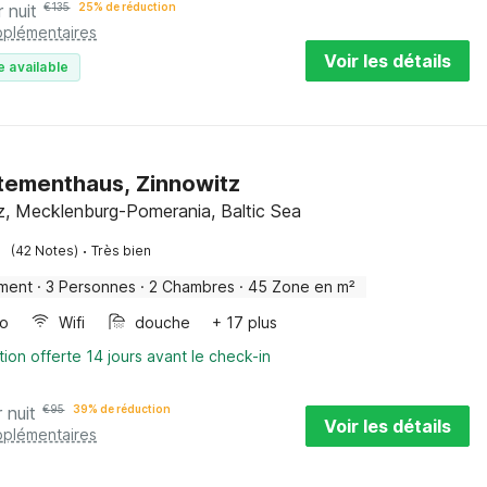
r nuit
€
135
25% de réduction
pplémentaires
Voir les détails
e available
ementhaus, Zinnowitz
z, Mecklenburg-Pomerania, Baltic Sea
·
(42 Notes)
Très bien
ment
·
3 Personnes
·
2 Chambres
·
45 Zone en m²
bo
Wifi
douche
+ 17 plus
tion offerte 14 jours avant le check-in
 nuit
€
95
39% de réduction
Voir les détails
pplémentaires