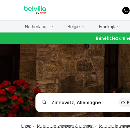
WIZARD MEMBER
Netherlands
België
Frankrijk
Bénéficiez d'un
P
Home
Maison-de-vacances Allemagne
Maison-de-vaca