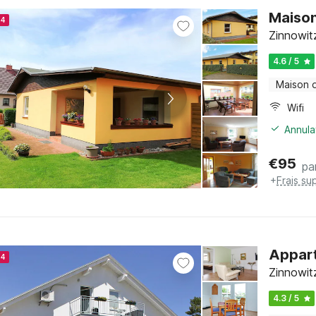
Maison
24
Zinnowit
4.6 / 5
Maison 
Wifi
Annula
€
95
pa
+
Frais su
Appart
24
Zinnowit
4.3 / 5