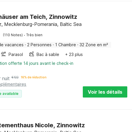
häuser am Teich, Zinnowitz
z, Mecklenburg-Pomerania, Baltic Sea
·
(110 Notes)
Très bien
de vacances
·
2 Personnes
·
1 Chambre
·
32 Zone en m²
Parasol
Bac à sable
+ 23 plus
tion offerte 14 jours avant le check-in
 nuit
€
122
16% de réduction
pplémentaires
Voir les détails
e available
ementhaus Nicole, Zinnowitz