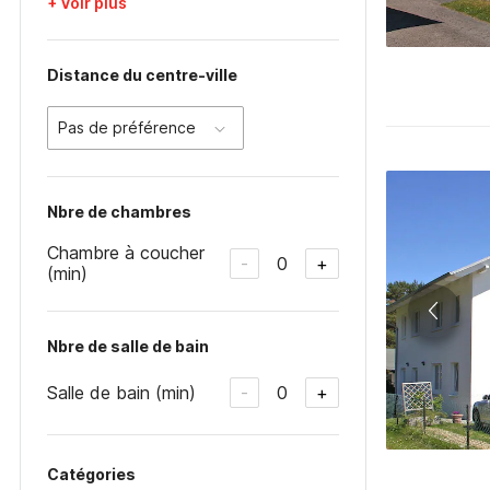
+ Voir plus
Distance du centre-ville
Pas de préférence
Nbre de chambres
Chambre à coucher
0
-
+
(min)
Nbre de salle de bain
Salle de bain (min)
0
-
+
Catégories