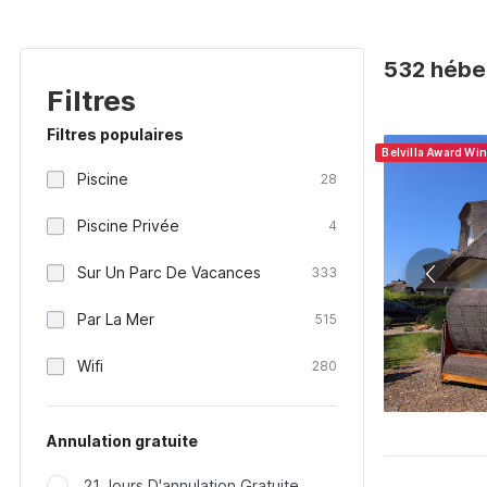
532 hébe
Filtres
Filtres populaires
Belvilla Award Wi
Piscine
28
Piscine Privée
4
Sur Un Parc De Vacances
333
Par La Mer
515
Wifi
280
Annulation gratuite
21 Jours D'annulation Gratuite