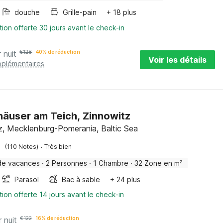
douche
Grille-pain
+ 18 plus
tion offerte 30 jours avant le check-in
 nuit
€
128
40% de réduction
Voir les détails
pplémentaires
häuser am Teich, Zinnowitz
z, Mecklenburg-Pomerania, Baltic Sea
·
(110 Notes)
Très bien
de vacances
·
2 Personnes
·
1 Chambre
·
32 Zone en m²
Parasol
Bac à sable
+ 24 plus
tion offerte 14 jours avant le check-in
r nuit
€
122
16% de réduction