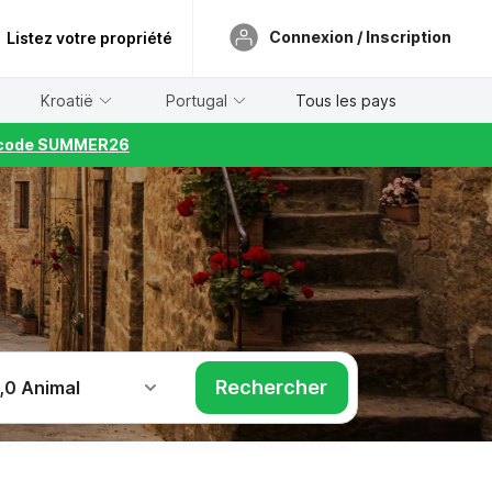
Connexion / Inscription
Listez votre propriété
Kroatië
Portugal
Tous les pays
le code SUMMER26
Rechercher
,
0 Animal