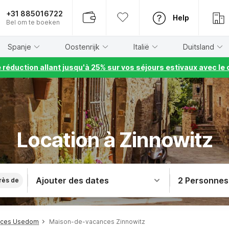
+31 885016722
Help
Bel om te boeken
Spanje
Oostenrijk
Italië
Duitsland
e réduction allant jusqu'à 25% sur vos séjours estivaux avec 
Location à Zinnowitz
Ajouter des dates
2 Personnes
rès de
nces Usedom
Maison-de-vacances Zinnowitz