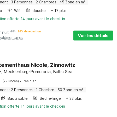
ment
·
3 Personnes
·
2 Chambres
·
45 Zone en m²
bo
Wifi
douche
+ 17 plus
tion offerte 14 jours avant le check-in
r nuit
€
81
26% de réduction
Voir les détails
pplémentaires
ementhaus Nicole, Zinnowitz
z, Mecklenburg-Pomerania, Baltic Sea
·
(29 Notes)
Très bien
ment
·
2 Personnes
·
1 Chambre
·
50 Zone en m²
Bac à sable
Sèche-linge
+ 22 plus
tion offerte 14 jours avant le check-in