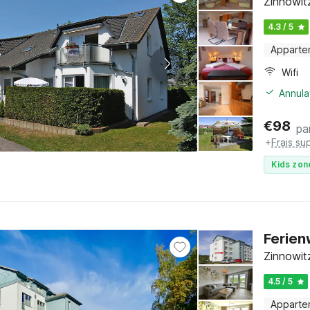
Zinnowit
4.3 / 5
Apparte
Wifi
Annula
€
98
pa
+
Frais su
Kids zon
Ferien
Zinnowit
4.5 / 5
Apparte