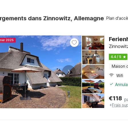
rgements dans Zinnowitz, Allemagne
Plan d'acc
Ferien
nner 2025
Zinnowit
4.4 / 5
Maison 
Wifi
Annula
€
118
p
+
Frais su