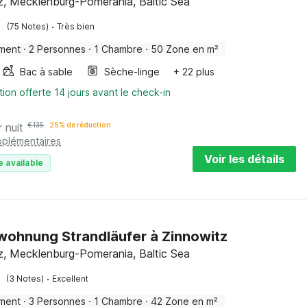
z, Mecklenburg-Pomerania, Baltic Sea
·
(75 Notes)
Très bien
ment
·
2 Personnes
·
1 Chambre
·
50 Zone en m²
Bac à sable
Sèche-linge
+ 22 plus
tion offerte 14 jours avant le check-in
r nuit
€
135
25% de réduction
pplémentaires
Voir les détails
e available
wohnung Strandläufer à Zinnowitz
z, Mecklenburg-Pomerania, Baltic Sea
·
(3 Notes)
Excellent
ment
·
3 Personnes
·
1 Chambre
·
42 Zone en m²