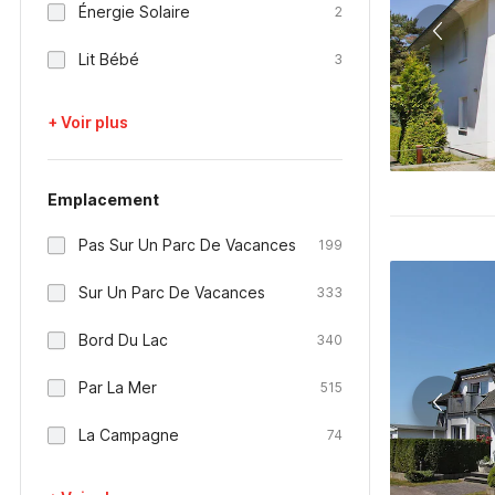
Énergie Solaire
2
Lit Bébé
3
+ Voir plus
Emplacement
Pas Sur Un Parc De Vacances
199
Sur Un Parc De Vacances
333
Bord Du Lac
340
Par La Mer
515
La Campagne
74