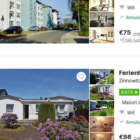
Wifi
Annula
€
75
par
+
Frais su
Ferien
Zinnowit
4.3 / 5
Maison 
Wifi
Annula
€
98
pa