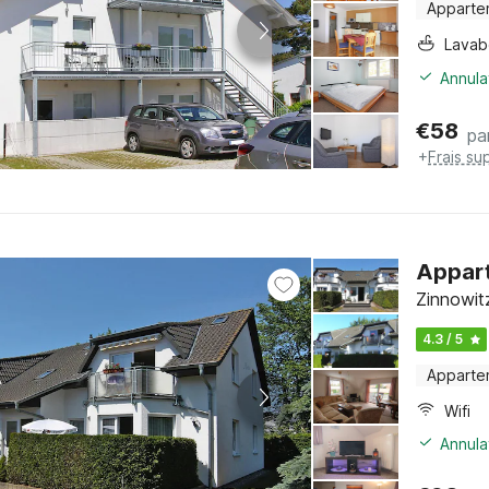
Apparte
Lava
Annula
€
58
pa
+
Frais su
Appart
Zinnowit
4.3 / 5
Apparte
Wifi
Annula