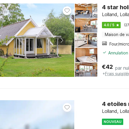
4 star ho
Lolland, Loll
4.0 / 5
(2
Maison de v
Annulation
€
42
par nui
+
Frais supplé
4 etoile
Lolland, Loll
NOUVEAU