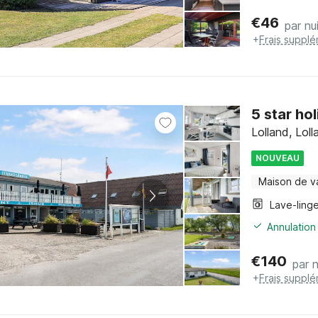
€
46
par nu
+
Frais supplé
5 star ho
Lolland, Loll
NOUVEAU
Maison de v
Lave-ling
Annulation
€
140
par n
+
Frais supplé