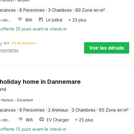
·
4 Notes)
Moyen
acances
·
8 Personnes
·
3 Chambres
·
89 Zone en m²
Four/micro-onde combinés
Wifi
Lit bébé
+ 23 plus
 offerte 35 jours avant le check-in
it
€
71
6% de réduction
Voir les détails
mentaires
 holiday home in Dannemare
and
·
6 Notes)
Excellent
acances
·
6 Personnes
·
2 Animaux
·
3 Chambres
·
65 Zone en m²
Four/micro-onde combinés
Wifi
EV Charger
+ 25 plus
offerte 15 jours avant le check-in