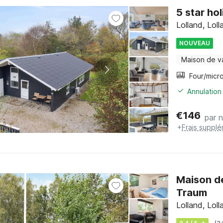
5 star ho
Lolland, Loll
NOUVEAU
Maison de v
Annulation
€
146
par n
+
Frais supplé
Maison d
Traum
Lolland, Loll