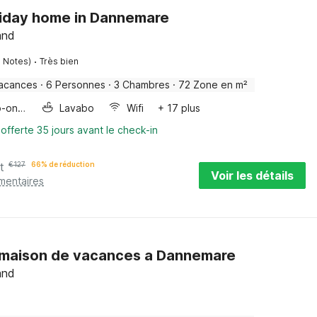
liday home in Dannemare
and
·
7 Notes)
Très bien
acances
·
6 Personnes
·
3 Chambres
·
72 Zone en m²
Four/micro-onde combinés
Lavabo
Wifi
+ 17 plus
 offerte 35 jours avant le check-in
t
€
127
66% de réduction
Voir les détails
mentaires
s maison de vacances a Dannemare
and