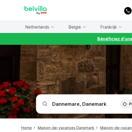
WIZARD MEMBER
Netherlands
België
Frankrijk
Bénéficiez d'un
P
Home
Maison-de-vacances Danemark
Maison-de-vacanc