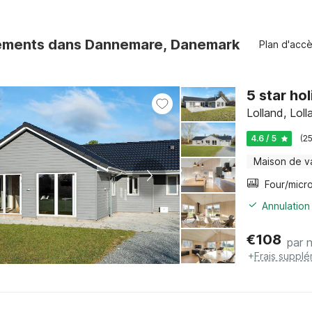
ements dans Dannemare, Danemark
Plan d'acc
5 star ho
Lolland, Loll
4.6 / 5
(2
Maison de v
Annulation
€
108
par n
+
Frais supplé