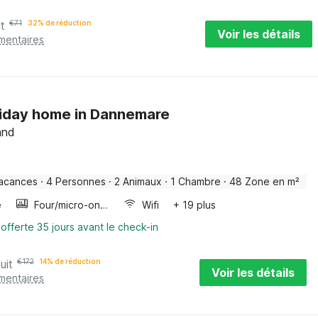
it
€
71
32% de réduction
Voir les détails
mentaires
liday home in Dannemare
and
acances
·
4 Personnes
·
2 Animaux
·
1 Chambre
·
48 Zone en m²
e
Four/micro-onde combinés
Wifi
+ 19 plus
 offerte 35 jours avant le check-in
uit
€
172
14% de réduction
Voir les détails
mentaires