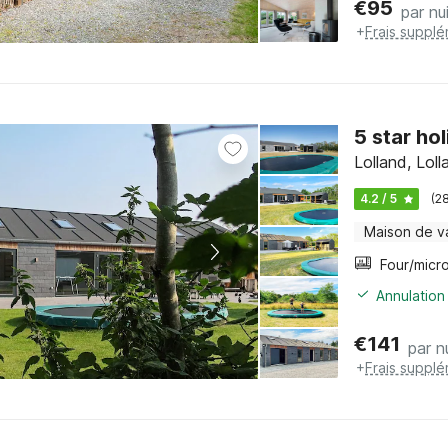
€
95
par nu
+
Frais supplé
5 star ho
Lolland, Loll
4.2 / 5
(2
Maison de v
Annulation 
€
141
par n
+
Frais supplé