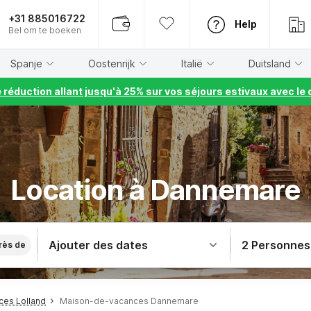
+31 885016722
Help
Bel om te boeken
Spanje
Oostenrijk
Italië
Duitsland
e réduction allant jusqu'à 25% sur vos séjours estivaux avec 
Location à Dannemare
Ajouter des dates
2 Personnes
rès de
es Lolland
Maison-de-vacances Dannemare