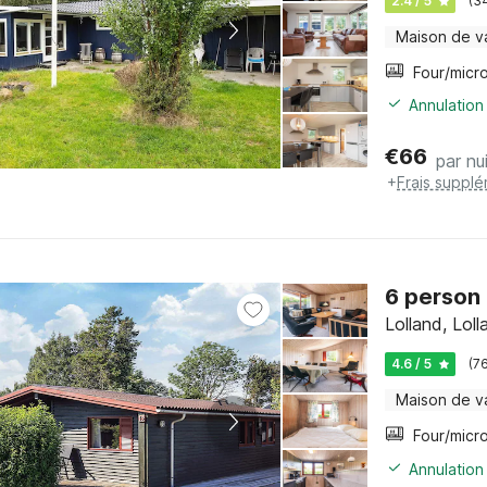
2.4 / 5
(3
Maison de v
Annulation
€
66
par nu
+
Frais supplé
6 person
Lolland, Loll
4.6 / 5
(7
Maison de v
Annulation 