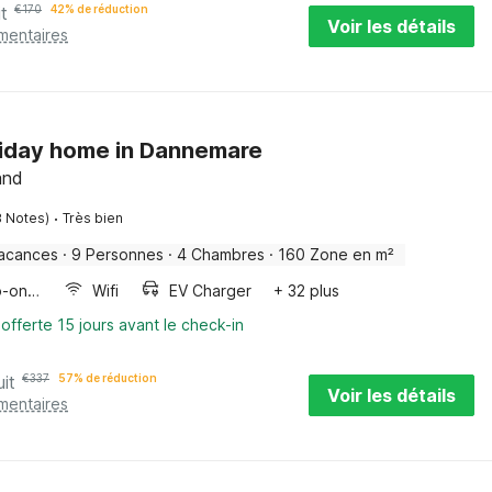
it
€
170
42% de réduction
Voir les détails
mentaires
liday home in Dannemare
and
·
8 Notes)
Très bien
acances
·
9 Personnes
·
4 Chambres
·
160 Zone en m²
Four/micro-onde combinés
Wifi
EV Charger
+ 32 plus
offerte 15 jours avant le check-in
uit
€
337
57% de réduction
Voir les détails
mentaires