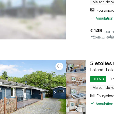
Maison de v
Annulation
€
149
par n
+
Frais supplé
5 etoile
Lolland, Loll
5.0 / 5
(1 
Maison de v
Annulation