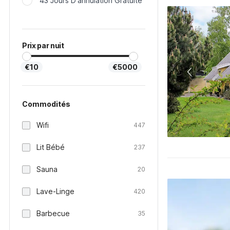
43 Jours D'annulation Gratuite
Prix par nuit
€10
€5000
Commodités
Wifi
447
Lit Bébé
237
Sauna
20
Lave-Linge
420
Barbecue
35