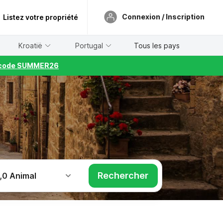
Connexion / Inscription
Listez votre propriété
Kroatië
Portugal
Tous les pays
le code SUMMER26
Rechercher
,
0 Animal