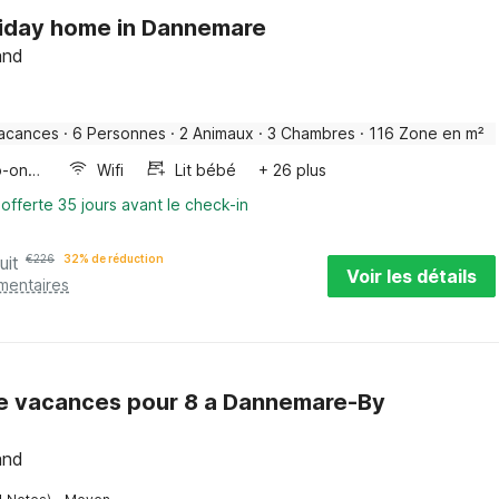
liday home in Dannemare
and
acances
·
6 Personnes
·
2 Animaux
·
3 Chambres
·
116 Zone en m²
Four/micro-onde combinés
Wifi
Lit bébé
+ 26 plus
 offerte 35 jours avant le check-in
uit
€
226
32% de réduction
Voir les détails
mentaires
e vacances pour 8 a Dannemare-By
and