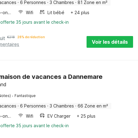
acances
·
6 Personnes
·
3 Chambres
·
81 Zone en m²
Four/micro-onde combinés
Wifi
Lit bébé
+ 24 plus
 offerte 35 jours avant le check-in
uit
€
218
28% de réduction
Voir les détails
mentaires
s maison de vacances a Dannemare
and
·
Notes)
Fantastique
acances
·
6 Personnes
·
3 Chambres
·
66 Zone en m²
Four/micro-onde combinés
Wifi
EV Charger
+ 25 plus
 offerte 35 jours avant le check-in