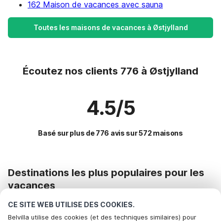
162 Maison de vacances avec sauna
Toutes les maisons de vacances à Østjylland
Écoutez nos clients 776 à Østjylland
4.5/5
Basé sur plus de 776 avis sur 572 maisons
Destinations les plus populaires pour les
vacances
CE SITE WEB UTILISE DES COOKIES.
Commodités populaires pour les vacances en Østjylland
Belvilla utilise des cookies (et des techniques similaires) pour
Maison de vacances au bord de la mer