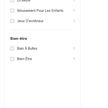
Lit Bébé
1
Amusement Pour Les Enfants
1
Jeux D'extérieur
1
Bien-être
Bain À Bulles
1
Bien-Être
1