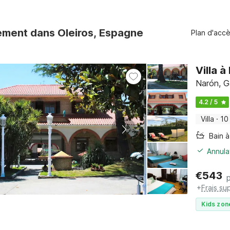
ement dans Oleiros, Espagne
Plan d'acc
Villa 
Narón, Ga
4.2 / 5
Villa
·
10
Bain à
Annula
€
543
+
Frais su
Kids zon