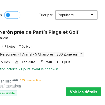
ès
Trier par
Popularité
à Narón près de Pantín Plage et Golf
licia
·
(17 Notes)
Très bien
 Personnes
·
1 Animal
·
5 Chambres
·
800 Zone en m²
 bulles
Bien-être
Wifi
+ 31 plus
tion offerte 21 jours avant le check-in
par nuit
€
811
30% de réduction
pplémentaires
Voir les détails
e available