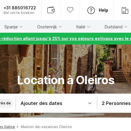
+31 885016722
Help
Bel om te boeken
Spanje
Oostenrijk
Italië
Duitsland
e réduction allant jusqu'à 25% sur vos séjours estivaux avec 
Location à Oleiros
Ajouter des dates
2 Personnes
rès de
s Galice
Maison-de-vacances Oleiros