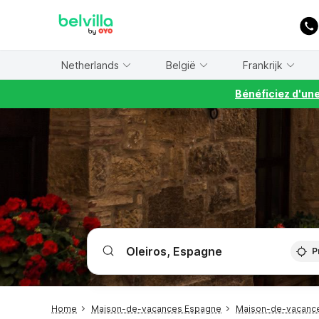
WIZARD MEMBER
Netherlands
België
Frankrijk
Bénéficiez d'un
P
Home
Maison-de-vacances Espagne
Maison-de-vacance