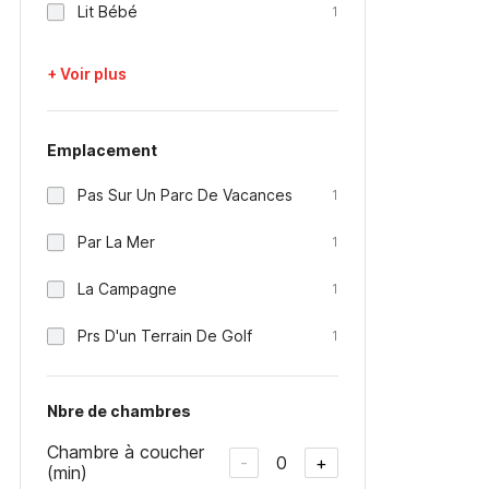
Lit Bébé
1
+ Voir plus
Emplacement
Pas Sur Un Parc De Vacances
1
Par La Mer
1
La Campagne
1
Prs D'un Terrain De Golf
1
Nbre de chambres
Chambre à coucher
0
-
+
(min)