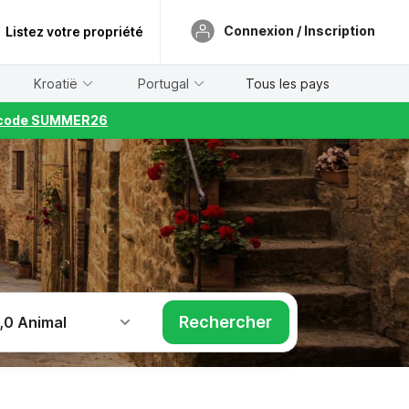
Connexion / Inscription
Listez votre propriété
Kroatië
Portugal
Tous les pays
le code SUMMER26
Rechercher
,
0 Animal