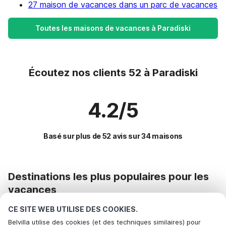
27 maison de vacances dans un parc de vacances
Toutes les maisons de vacances à Paradiski
Écoutez nos clients 52 à Paradiski
4.2/5
Basé sur plus de 52 avis sur 34 maisons
Destinations les plus populaires pour les
vacances
CE SITE WEB UTILISE DES COOKIES.
Commodités populaires pour les vacances en Paradiski
Belvilla utilise des cookies (et des techniques similaires) pour
Maison de vacances en station de ski