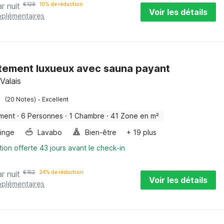
r nuit
€
129
10% de réduction
Voir les détails
pplémentaires
ement luxueux avec sauna payant
Valais
·
(20 Notes)
Excellent
ment
·
6 Personnes
·
1 Chambre
·
41 Zone en m²
linge
Lavabo
Bien-être
+ 19 plus
tion offerte 43 jours avant le check-in
r nuit
€
152
24% de réduction
Voir les détails
pplémentaires