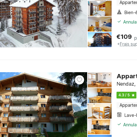
Apparte
Bien-
Annula
€
109
p
+
Frais su
Appart
Nendaz, 
4.3 / 5
Apparte
Lave-
Annula