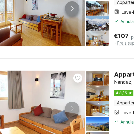
Apparte
Lave-
Annula
€
107
p
+
Frais su
Appart
Nendaz, 
4.3 / 5
Apparte
Lave-
Annula