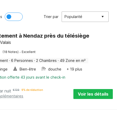
ès
Trier par
Popularité
ement à Nendaz près du télésiège
Valais
·
(18 Notes)
Excellent
ment
·
6 Personnes
·
2 Chambres
·
49 Zone en m²
linge
Bien-être
douche
+ 19 plus
tion offerte 43 jours avant le check-in
ar nuit
€
139
9% de réduction
Voir les détails
pplémentaires