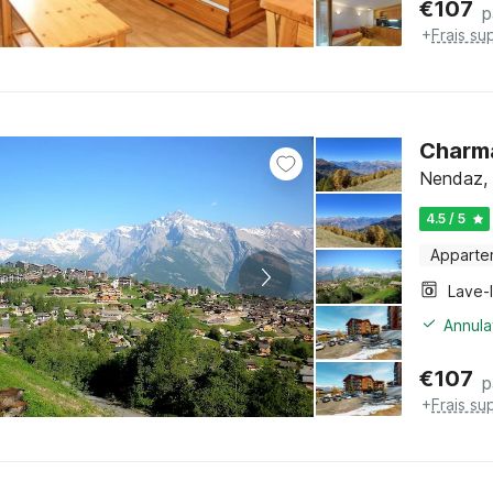
€
107
p
+
Frais su
Charma
Nendaz, 
4.5 / 5
Apparte
Lave-
Annula
€
107
p
+
Frais su