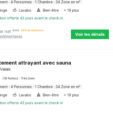
ment
·
4 Personnes
·
1 Chambre
·
34 Zone en m²
linge
Lavabo
Bien-être
+ 19 plus
tion offerte 43 jours avant le check-in
ar nuit
€
143
26% de réduction
Voir les détails
pplémentaires
ement attrayant avec sauna
Valais
·
(18 Notes)
Très bien
ment
·
4 Personnes
·
1 Chambre
·
34 Zone en m²
linge
Lavabo
Bien-être
+ 19 plus
tion offerte 43 jours avant le check-in