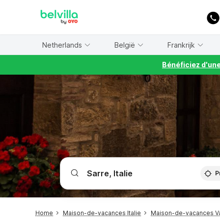
WIZARD MEMBER
Netherlands
België
Frankrijk
Bénéficiez d'un
P
Home
Maison-de-vacances Italie
Maison-de-vacances Va