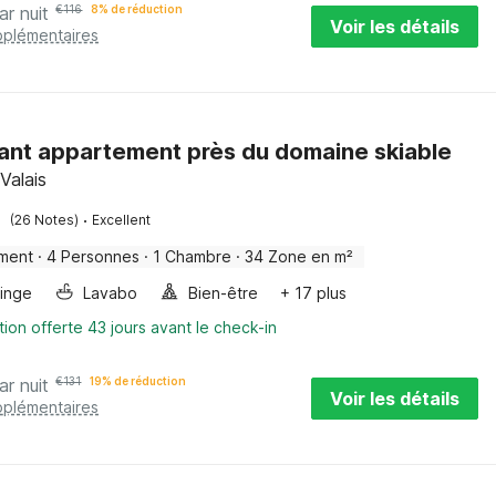
ar nuit
€
116
8% de réduction
Voir les détails
pplémentaires
nt appartement près du domaine skiable
Valais
·
(26 Notes)
Excellent
ment
·
4 Personnes
·
1 Chambre
·
34 Zone en m²
linge
Lavabo
Bien-être
+ 17 plus
tion offerte 43 jours avant le check-in
ar nuit
€
131
19% de réduction
Voir les détails
pplémentaires