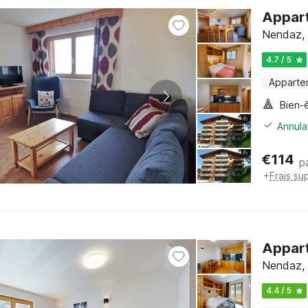
Appar
Nendaz, 
4.7 / 5
Apparte
Bien-
Annula
€
114
p
+
Frais su
Appart
Nendaz, 
4.4 / 5