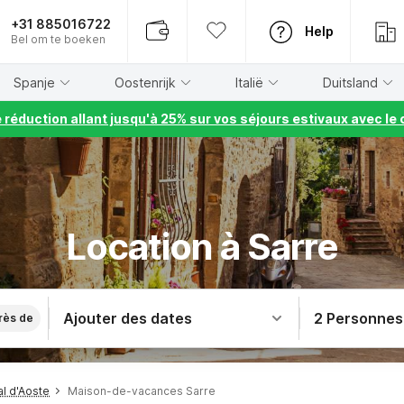
+31 885016722
Help
Bel om te boeken
Spanje
Oostenrijk
Italië
Duitsland
e réduction allant jusqu'à 25% sur vos séjours estivaux avec 
Location à Sarre
Ajouter des dates
2 Personnes
rès de
l d'Aoste
Maison-de-vacances Sarre