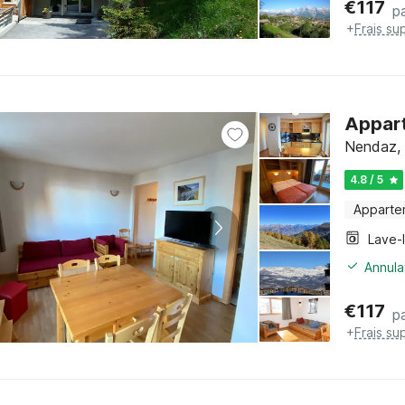
€
117
pa
+
Frais su
Appart
Nendaz, 
4.8 / 5
Apparte
Lave-
Annula
€
117
pa
+
Frais su