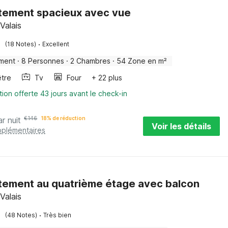
tement spacieux avec vue
Valais
·
(18 Notes)
Excellent
ment
·
8 Personnes
·
2 Chambres
·
54 Zone en m²
être
Tv
Four
+ 22 plus
tion offerte 43 jours avant le check-in
ar nuit
€
146
18% de réduction
Voir les détails
pplémentaires
ement au quatrième étage avec balcon
Valais
·
(48 Notes)
Très bien