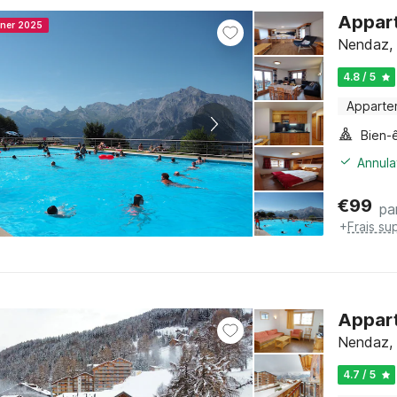
Appar
nner 2025
Nendaz, 
4.8 / 5
Apparte
Bien-
Annula
€
99
pa
+
Frais su
Appart
Nendaz, 
4.7 / 5