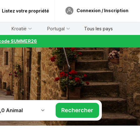
Connexion / Inscription
Listez votre propriété
Kroatië
Portugal
Tous les pays
le code SUMMER26
Rechercher
,
0 Animal