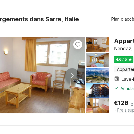
gements dans Sarre, Italie
Plan d'acc
Appart
Nendaz, 
4.6 / 5
Apparte
Lave-
Annula
€
126
p
+
Frais su