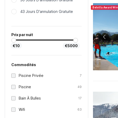
Belvilla Award Wi
43 Jours D'annulation Gratuite
Prix par nuit
€10
€5000
Commodités
Piscine Privée
7
Piscine
49
Bain À Bulles
17
Wifi
63