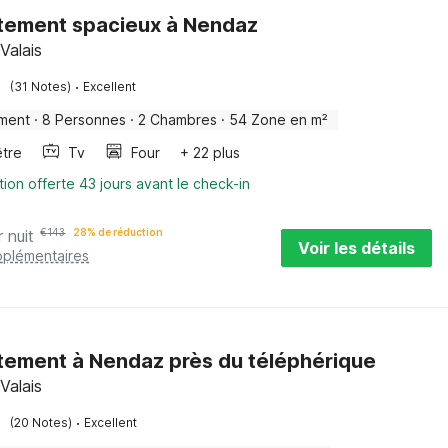
tement spacieux à Nendaz
Valais
·
(31 Notes)
Excellent
ment
·
8 Personnes
·
2 Chambres
·
54 Zone en m²
être
Tv
Four
+ 22 plus
tion offerte 43 jours avant le check-in
r nuit
€
143
28% de réduction
Voir les détails
pplémentaires
ement à Nendaz près du téléphérique
Valais
·
(20 Notes)
Excellent