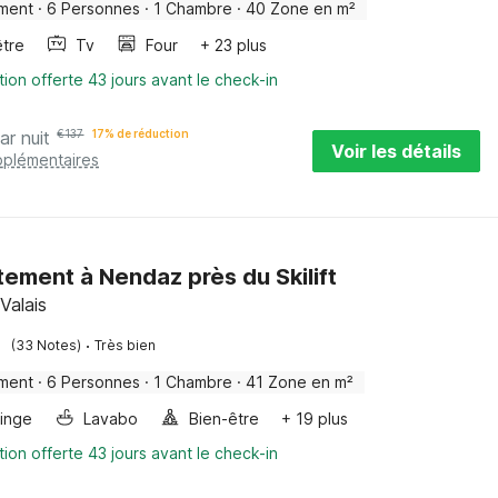
ment
·
6 Personnes
·
1 Chambre
·
40 Zone en m²
être
Tv
Four
+ 23 plus
tion offerte 43 jours avant le check-in
ar nuit
€
137
17% de réduction
Voir les détails
pplémentaires
ement à Nendaz près du Skilift
Valais
·
(33 Notes)
Très bien
ment
·
6 Personnes
·
1 Chambre
·
41 Zone en m²
linge
Lavabo
Bien-être
+ 19 plus
tion offerte 43 jours avant le check-in