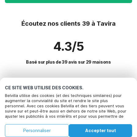
Écoutez nos clients 39 à Tavira
4.3/5
Basé sur plus de 39 avis sur 29 maisons
Destinations les plus populaires pour les
CE SITE WEB UTILISE DES COOKIES.
vacances
Belvilla utilise des cookies (et des techniques similaires) pour
augmenter la convivialité du site et rendre le site plus
personnel. Avec ces cookies Belvilla et des tiers peuvent vous
Villes offrant les meilleures commodités pour les vacances
Appelez pour réserver
suivre sur et peut-être aussi en dehors de notre site Web, pour
ajuster les publicités à vos intérêts et pour vous permettre de
Location de vacances pour enfants monchique
Commodités populaires pour les vacances en Tavira
partager des informations via les médias sociaux. En cliquant sur
Location de vacances pour enfants vale-da-parra
Accepter, vous acceptez de le faire. Plus d'informations peuvent
Location de vacances pour enfants
Personnaliser
Accepter tout
être trouvées dans notre
Villes populaires pour les vacances en Algarve
politique de cookie
.
Location de vacances pour enfants guia