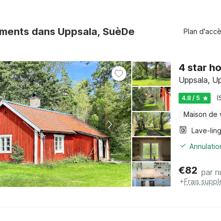
ments dans Uppsala, SuèDe
Plan d'acc
4 star h
Uppsala, U
4.8 / 5
(
Maison de
Lave-lin
Annulatio
€
82
par n
+
Frais supp