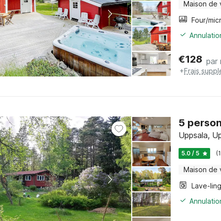
Maison de
Annulatio
€
128
par 
+
Frais supp
5 person
Uppsala, U
5.0 / 5
(
Maison de
Lave-lin
Annulatio