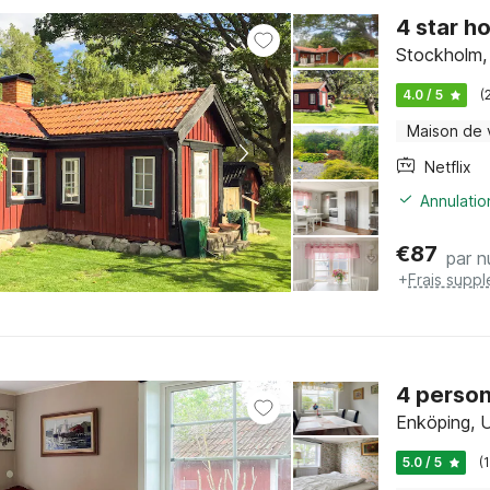
4 star h
Stockholm,
4.0 / 5
(
Maison de
Netflix
Annulatio
€
87
par n
+
Frais supp
4 person
Enköping, 
5.0 / 5
(