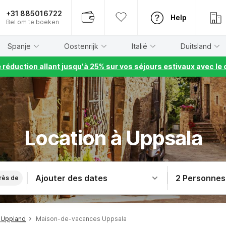
+31 885016722
Help
Bel om te boeken
Spanje
Oostenrijk
Italië
Duitsland
e réduction allant jusqu'à 25% sur vos séjours estivaux avec 
Location à Uppsala
Ajouter des dates
2 Personnes
rès de
 Uppland
Maison-de-vacances Uppsala