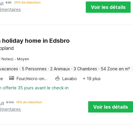
it
€
95
20% de réduction
Voir les détails
lémentaires
 holiday home in Edsbro
Uppland
·
2 Notes)
Moyen
 vacances
·
5 Personnes
·
2 Animaux
·
3 Chambres
·
54 Zone en m²
ge
Four/micro-onde combinés
Lavabo
+ 19 plus
n offerte 35 jours avant le check-in
uit
€
109
19% de réduction
Voir les détails
lémentaires