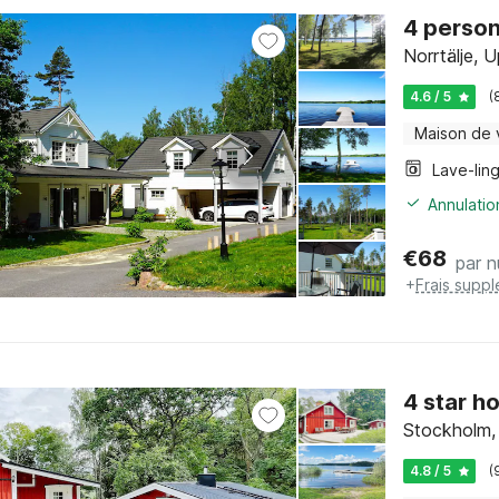
4 person
Norrtälje, 
4.6 / 5
(
Maison de
Lave-lin
Annulatio
€
68
par n
+
Frais supp
4 star h
Stockholm,
4.8 / 5
(