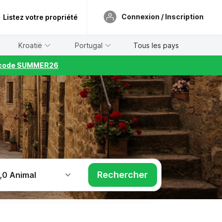
Connexion / Inscription
Listez votre propriété
Kroatië
Portugal
Tous les pays
le code SUMMER26
Rechercher
,
0 Animal