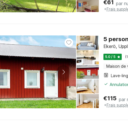
€
61
par nu
+
Frais supp
5 perso
Ekerö, Upp
5.0 / 5
(
Maison de
Lave-lin
Annulatio
€
115
par 
+
Frais supp