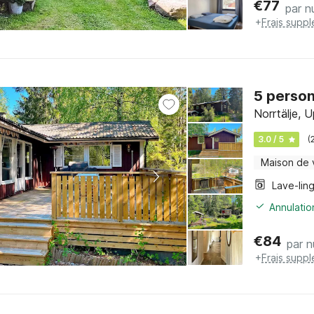
€
77
par nu
+
Frais supp
5 person
Norrtälje, 
3.0 / 5
(
Maison de
Lave-lin
Annulatio
€
84
par n
+
Frais supp