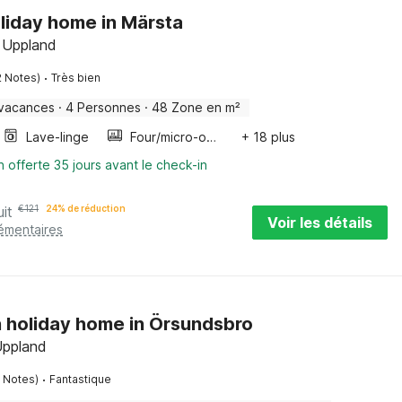
oliday home in Märsta
 Uppland
·
2 Notes)
Très bien
 vacances
·
4 Personnes
·
48 Zone en m²
Lave-linge
Four/micro-onde combinés
+ 18 plus
n offerte 35 jours avant le check-in
uit
€
121
24% de réduction
Voir les détails
lémentaires
 holiday home in Örsundsbro
Uppland
·
1 Notes)
Fantastique