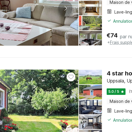
Maison de
Lave-lin
Annulatio
€
74
par nu
+
Frais supp
4 star h
Uppsala, U
5.0 / 5
(
Maison de
Lave-lin
Annulatio