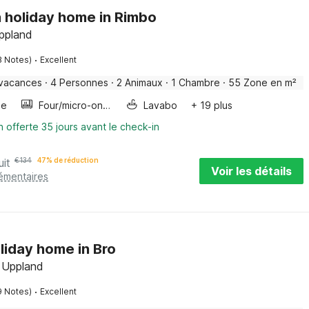
 holiday home in Rimbo
Uppland
·
8 Notes)
Excellent
 vacances
·
4 Personnes
·
2 Animaux
·
1 Chambre
·
55 Zone en m²
ge
Four/micro-onde combinés
Lavabo
+ 19 plus
n offerte 35 jours avant le check-in
uit
€
134
47% de réduction
Voir les détails
lémentaires
oliday home in Bro
 Uppland
·
9 Notes)
Excellent