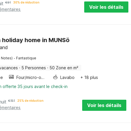
it
€
91
30% de réduction
Voir les détails
lémentaires
n holiday home in MUNSö
land
·
1 Notes)
Fantastique
 vacances
·
5 Personnes
·
50 Zone en m²
ge
Four/micro-onde combinés
Lavabo
+ 18 plus
n offerte 35 jours avant le check-in
nuit
€
151
25% de réduction
Voir les détails
lémentaires