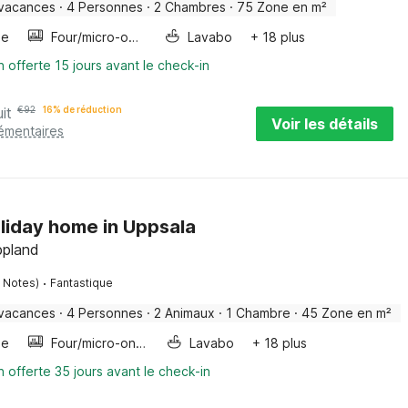
 vacances
·
4 Personnes
·
2 Chambres
·
75 Zone en m²
ge
Four/micro-onde combinés
Lavabo
+ 18 plus
n offerte 15 jours avant le check-in
it
€
92
16% de réduction
Voir les détails
lémentaires
oliday home in Uppsala
ppland
·
1 Notes)
Fantastique
 vacances
·
4 Personnes
·
2 Animaux
·
1 Chambre
·
45 Zone en m²
ge
Four/micro-onde combinés
Lavabo
+ 18 plus
n offerte 35 jours avant le check-in