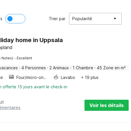
ès
Trier par
Popularité
oliday home in Uppsala
ppland
·
5 Notes)
Excellent
 vacances
·
4 Personnes
·
2 Animaux
·
1 Chambre
·
45 Zone en m²
ge
Four/micro-onde combinés
Lavabo
+ 19 plus
n offerte 15 jours avant le check-in
uit
Voir les détails
lémentaires