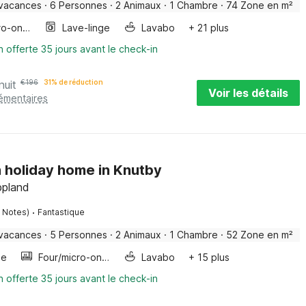
 vacances
·
6 Personnes
·
2 Animaux
·
1 Chambre
·
74 Zone en m²
Four/micro-onde combinés
Lave-linge
Lavabo
+ 21 plus
n offerte 35 jours avant le check-in
nuit
€
196
31% de réduction
Voir les détails
lémentaires
 holiday home in Knutby
ppland
·
1 Notes)
Fantastique
 vacances
·
5 Personnes
·
2 Animaux
·
1 Chambre
·
52 Zone en m²
ge
Four/micro-onde combinés
Lavabo
+ 15 plus
n offerte 35 jours avant le check-in