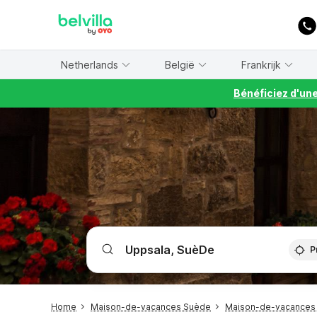
WIZARD MEMBER
Netherlands
België
Frankrijk
Bénéficiez d'un
P
Home
Maison-de-vacances Suède
Maison-de-vacances