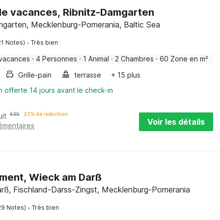
de vacances, Ribnitz-Damgarten
mgarten, Mecklenburg-Pomerania, Baltic Sea
·
21 Notes)
Très bien
 vacances
·
4 Personnes
·
1 Animal
·
2 Chambres
·
60 Zone en m²
Grille-pain
terrasse
+ 15 plus
n offerte 14 jours avant le check-in
uit
€
85
23% de réduction
Voir les détails
lémentaires
ment, Wieck am Darß
arß, Fischland-Darss-Zingst, Mecklenburg-Pomerania
·
29 Notes)
Très bien