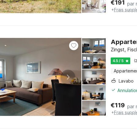
€
191
par 
+
Frais supp
Appartem
Zingst, Fis
4.5 / 5
(
Apparteme
Lavabo
Annulatio
€
119
par 
+
Frais supp