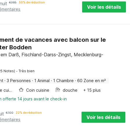
nuit
€
385
50% de réduction
Voir les détails
lémentaires
ent de vacances avec balcon sur le
ter Bodden
dem Darß, Fischland-Darss-Zingst, Mecklenburg-
·
25 Notes)
Très bien
nt
·
3 Personnes
·
1 Animal
·
1 Chambre
·
60 Zone en m²
Plaque de cuisson
Coin cuisine
douche
+ 15 plus
n offerte 14 jours avant le check-in
uit
€
100
22% de réduction
Voir les détails
lémentaires