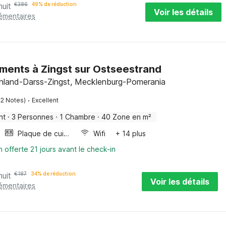
nuit
€
386
49% de réduction
Voir les détails
lémentaires
ents à Zingst sur Ostseestrand
chland-Darss-Zingst, Mecklenburg-Pomerania
·
22 Notes)
Excellent
nt
·
3 Personnes
·
1 Chambre
·
40 Zone en m²
Plaque de cuisson
Wifi
+ 14 plus
n offerte 21 jours avant le check-in
nuit
€
187
34% de réduction
Voir les détails
lémentaires