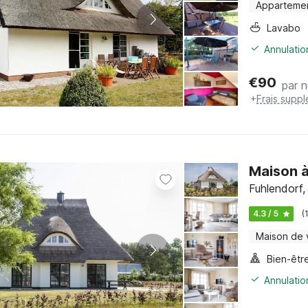
Apparteme
Lavabo
Annulatio
€
90
par n
+
Frais supp
Maison 
Fuhlendorf
4.3 / 5
(
Maison de
Bien-êtr
Annulatio