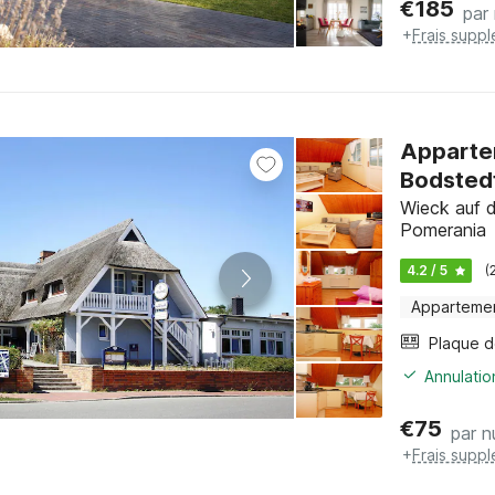
€
185
par 
+
Frais supp
Appartem
Bodsted
Wieck auf 
Pomerania
4.2 / 5
(
Apparteme
Annulatio
€
75
par n
+
Frais supp