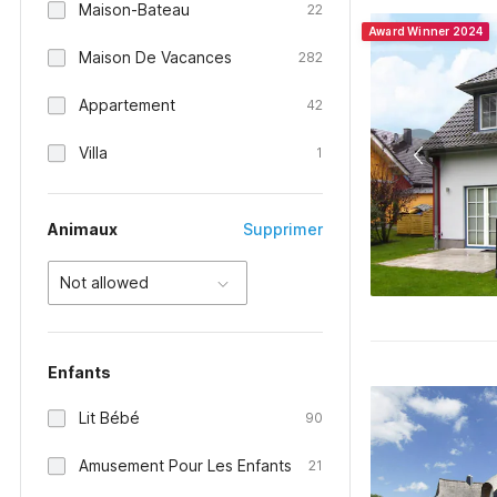
Maison-Bateau
22
Award Winner 2024
Maison De Vacances
282
Appartement
42
Villa
1
Animaux
Supprimer
Not allowed
Enfants
Lit Bébé
90
Amusement Pour Les Enfants
21