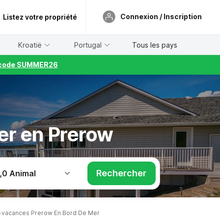
Connexion / Inscription
Listez votre propriété
Kroatië
Portugal
Tous les pays
le code SUMMER26
er en Prerow
Rechercher
,
0 Animal
vacances Prerow En Bord De Mer