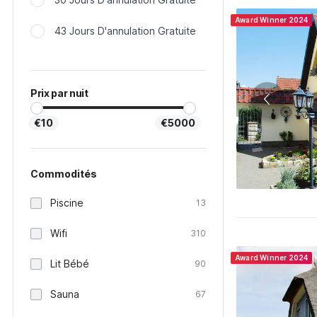
Award Winner 2024
43 Jours D'annulation Gratuite
Prix par nuit
€10
€5000
Commodités
Piscine
13
Wifi
310
Award Winner 2024
Lit Bébé
90
Sauna
67