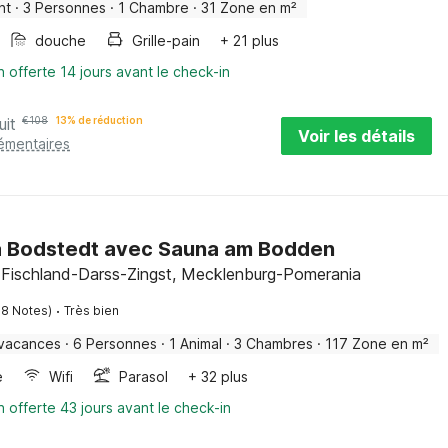
nt
·
3 Personnes
·
1 Chambre
·
31 Zone en m²
douche
Grille-pain
+ 21 plus
n offerte 14 jours avant le check-in
uit
€
108
13% de réduction
Voir les détails
lémentaires
à Bodstedt avec Sauna am Bodden
, Fischland-Darss-Zingst, Mecklenburg-Pomerania
·
18 Notes)
Très bien
 vacances
·
6 Personnes
·
1 Animal
·
3 Chambres
·
117 Zone en m²
e
Wifi
Parasol
+ 32 plus
n offerte 43 jours avant le check-in