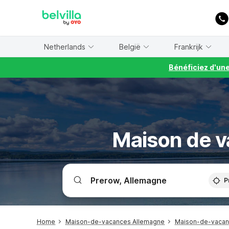
WIZARD MEMBER
Netherlands
België
Frankrijk
Bénéficiez d'un
Maison de v
P
Home
Maison-de-vacances Allemagne
Maison-de-vacanc