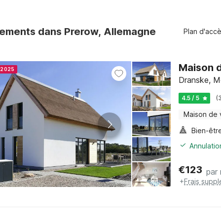
ements dans Prerow, Allemagne
Plan d'acc
Maison d
r 2025
Dranske, M
4.5 / 5
(
Maison de
Bien-êtr
Annulatio
€
123
par 
+
Frais supp