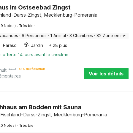
aus im Ostseebad Zingst
chland-Darss-Zingst, Mecklenburg-Pomerania
·
29 Notes)
Très bien
 vacances
·
6 Personnes
·
1 Animal
·
3 Chambres
·
82 Zone en m²
Parasol
Jardin
+ 28 plus
n offerte 14 jours avant le check-in
nuit
€
207
46% de réduction
Voir les détails
lémentaires
hhaus am Bodden mit Sauna
, Fischland-Darss-Zingst, Mecklenburg-Pomerania
·
20 Notes)
Très bien