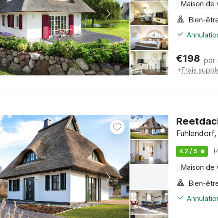
Maison de
Bien-êtr
Annulatio
€
198
par 
+
Frais supp
Reetdac
Fuhlendorf
4.2 / 5
(
Maison de
Bien-êtr
Annulatio