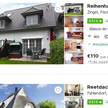
Reihenh
Zingst, Fis
4.3 / 5
(
Maison de
Wifi
Annulatio
€
110
par 
+
Frais supp
Reetdac
Fuhlendorf
4.3 / 5
(