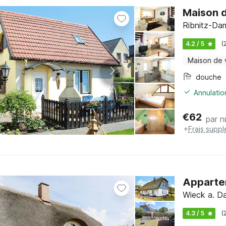
Maison 
Ribnitz-Da
4.2 / 5
(
Maison de
douche
Annulatio
€
62
par n
+
Frais supp
Apparte
Wieck a. D
4.3 / 5
(