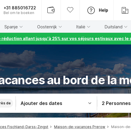
+31 885016722
Help
Bel om te boeken
Spanje
Oostenrijk
Italië
Duitsland
e réduction allant jusqu'à 25% sur vos séjours estivaux avec 
acances au bord de la m
Ajouter des dates
2 Personnes
rès de
es Fischland-Darss-Zingst
Maison-de-vacances Prerow
Maison-de-