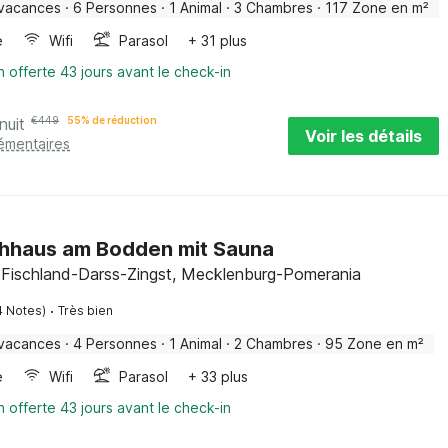
 vacances
·
6 Personnes
·
1 Animal
·
3 Chambres
·
117 Zone en m²
e
Wifi
Parasol
+ 31 plus
n offerte 43 jours avant le check-in
nuit
€
449
55% de réduction
Voir les détails
lémentaires
hhaus am Bodden mit Sauna
, Fischland-Darss-Zingst, Mecklenburg-Pomerania
·
4 Notes)
Très bien
 vacances
·
4 Personnes
·
1 Animal
·
2 Chambres
·
95 Zone en m²
e
Wifi
Parasol
+ 33 plus
n offerte 43 jours avant le check-in