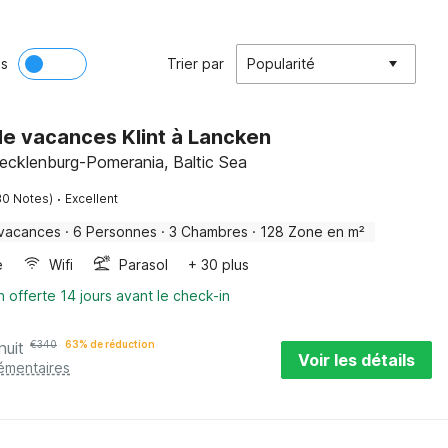
ès
Trier par
Popularité
e vacances Klint à Lancken
ecklenburg-Pomerania, Baltic Sea
·
30 Notes)
Excellent
 vacances
·
6 Personnes
·
3 Chambres
·
128 Zone en m²
e
Wifi
Parasol
+ 30 plus
n offerte 14 jours avant le check-in
nuit
€
340
63% de réduction
Voir les détails
lémentaires