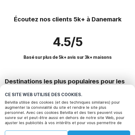
Écoutez nos clients 5k+ à Danemark
4.5/5
Basé sur plus de 5k+ avis sur 3k+ maisons
Destinations les plus populaires pour les
vacances
CE SITE WEB UTILISE DES COOKIES.
Commodités populaires pour les vacances en Danemark
Belvilla utilise des cookies (et des techniques similaires) pour
augmenter la convivialité du site et rendre le site plus
Maison de vacances pour 6 personnes
personnel. Avec ces cookies Belvilla et des tiers peuvent vous
Des destinations phares avec des équipements de premier
suivre sur et peut-être aussi en dehors de notre site Web, pour
Maison de vacances au bord de la mer
choix pour les vacances
ajuster les publicités à vos intérêts et pour vous permettre de
partager des informations via les médias sociaux. En cliquant sur
Location de vacances pour enfants
Location de vacances pour enfants allemagne
Régions offrant les meilleures commodités pour les
Accepter, vous acceptez de le faire. Plus d'informations peuvent