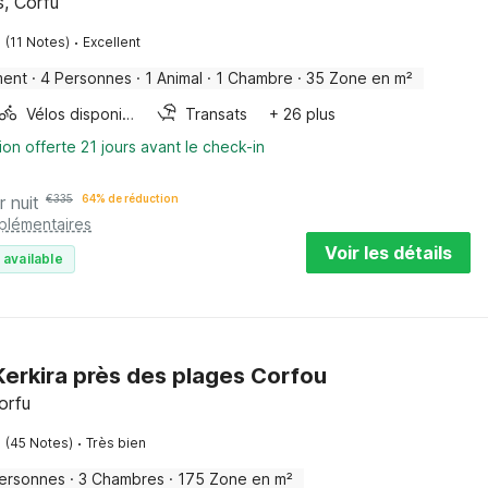
, Corfu
·
(11 Notes)
Excellent
ment
·
4 Personnes
·
1 Animal
·
1 Chambre
·
35 Zone en m²
Vélos disponibles
Transats
+ 26 plus
ion offerte 21 jours avant le check-in
r nuit
€
335
64% de réduction
pplémentaires
Voir les détails
 available
 Kerkira près des plages Corfou
orfu
·
(45 Notes)
Très bien
ersonnes
·
3 Chambres
·
175 Zone en m²