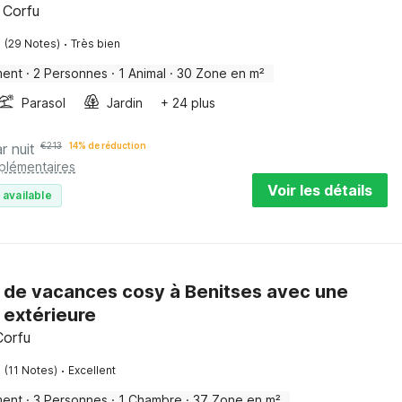
 Corfu
·
(29 Notes)
Très bien
ment
·
2 Personnes
·
1 Animal
·
30 Zone en m²
Parasol
Jardin
+ 24 plus
r nuit
€
213
14% de réduction
pplémentaires
Voir les détails
 available
 de vacances cosy à Benitses avec une
 extérieure
Corfu
·
(11 Notes)
Excellent
ment
·
3 Personnes
·
1 Chambre
·
37 Zone en m²