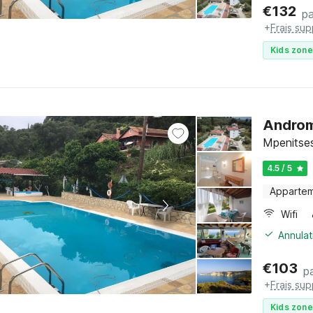
€
132
pa
+
Frais su
Kids zone
Androm
Mpenitses
4.5 / 5
Apparte
Wifi
Annulat
€
103
pa
+
Frais su
Kids zone