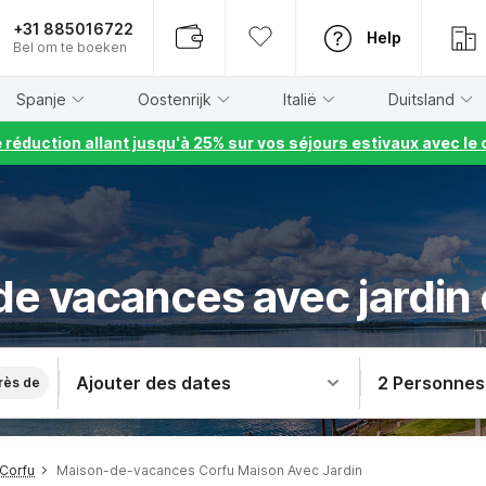
+31 885016722
Help
Bel om te boeken
Spanje
Oostenrijk
Italië
Duitsland
e réduction allant jusqu'à 25% sur vos séjours estivaux avec 
e vacances avec jardin
Ajouter des dates
2 Personnes
rès de
Corfu
Maison-de-vacances Corfu Maison Avec Jardin