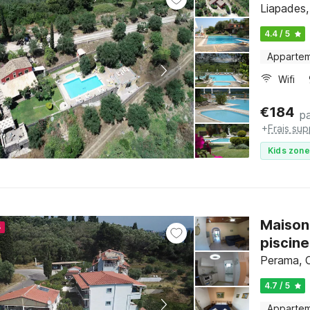
Liapades,
4.4 / 5
Apparte
Wifi
€
184
pa
+
Frais su
Kids zone
Maison
4
piscine
Perama, 
4.7 / 5
Apparte