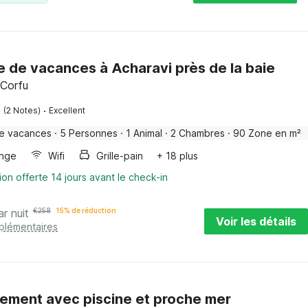
e de vacances à Acharavi près de la baie
 Corfu
·
(2 Notes)
Excellent
e vacances
·
5 Personnes
·
1 Animal
·
2 Chambres
·
90 Zone en m²
inge
Wifi
Grille-pain
+ 18 plus
ion offerte 14 jours avant le check-in
ar nuit
€
258
15% de réduction
Voir les détails
pplémentaires
ement avec piscine et proche mer