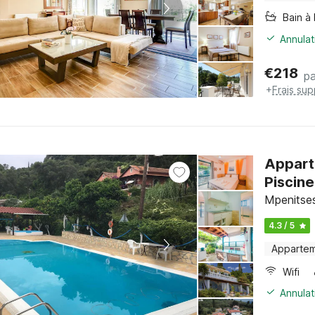
Bain à 
Annulat
€
218
pa
+
Frais su
Appart
Piscine
Mpenitses
4.3 / 5
Apparte
Wifi
Annulat