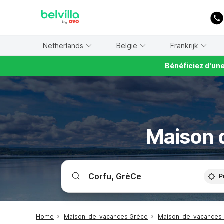
WIZARD MEMBER
Netherlands
België
Frankrijk
Bénéficiez d'un
Maison d
P
Home
Maison-de-vacances Grèce
Maison-de-vacances 