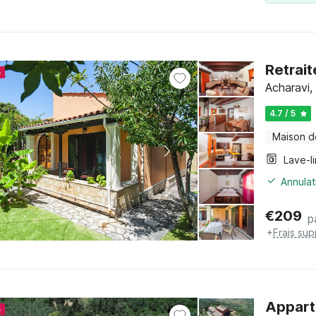
Retrait
4
Acharavi,
4.7 / 5
Maison d
Lave-l
Annulat
€
209
p
+
Frais su
Appart
4