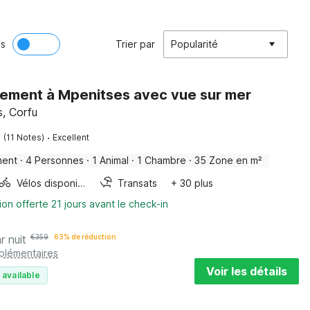
ès
Trier par
Popularité
ement à Mpenitses avec vue sur mer
, Corfu
·
(11 Notes)
Excellent
ment
·
4 Personnes
·
1 Animal
·
1 Chambre
·
35 Zone en m²
Vélos disponibles
Transats
+ 30 plus
ion offerte 21 jours avant le check-in
r nuit
€
359
63% de réduction
pplémentaires
Voir les détails
 available