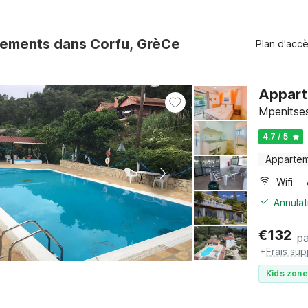
ements dans Corfu, GrèCe
Plan d'acc
Appart
Mpenitses
4.7 / 5
Apparte
Wifi
Annulat
€
132
pa
+
Frais su
Kids zone