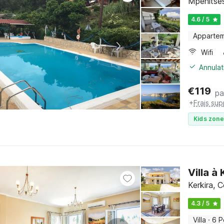
Mpenitses
4.6 / 5
Apparte
Wifi
Annulat
€
119
pa
+
Frais su
Kids zone
Villa à
Kerkira, C
4.3 / 5
Villa
·
6 P