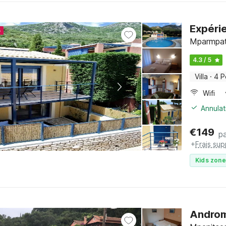
Expéri
4
Mparmpati
4.3 / 5
Villa
·
4 P
Wifi
Annulat
€
149
pa
+
Frais su
Kids zone
Androm