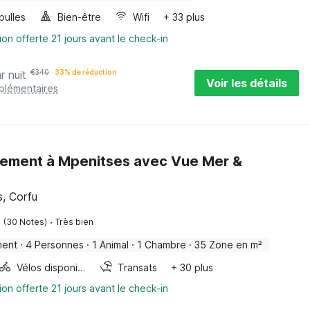
bulles
Bien-être
Wifi
+ 33 plus
ion offerte 21 jours avant le check-in
r nuit
€
340
33% de réduction
Voir les détails
pplémentaires
ement à Mpenitses avec Vue Mer &
, Corfu
·
(30 Notes)
Très bien
ment
·
4 Personnes
·
1 Animal
·
1 Chambre
·
35 Zone en m²
Vélos disponibles
Transats
+ 30 plus
ion offerte 21 jours avant le check-in