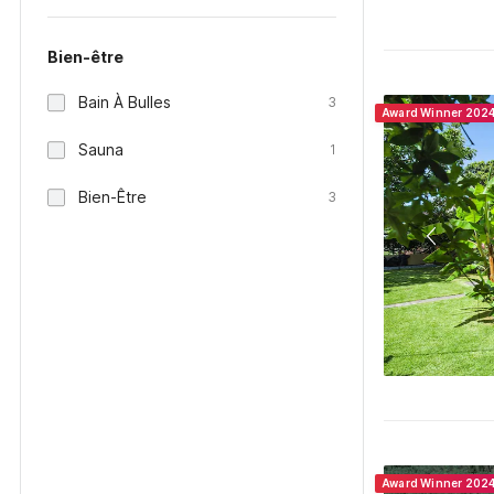
Bien-être
Bain À Bulles
3
Award Winner 202
Sauna
1
Bien-Être
3
Award Winner 202