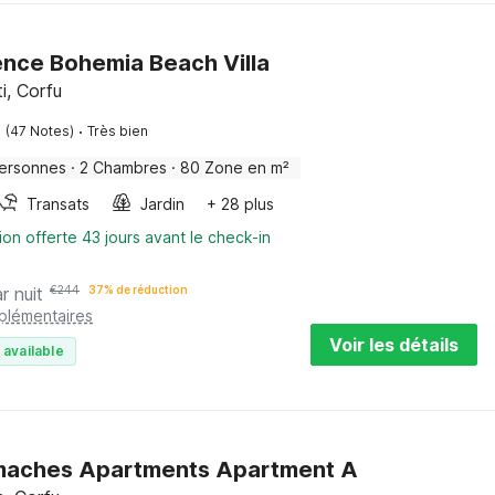
ence Bohemia Beach Villa
, Corfu
·
(47 Notes)
Très bien
ersonnes
·
2 Chambres
·
80 Zone en m²
Transats
Jardin
+ 28 plus
ion offerte 43 jours avant le check-in
r nuit
€
244
37% de réduction
pplémentaires
Voir les détails
 available
aches Apartments Apartment A