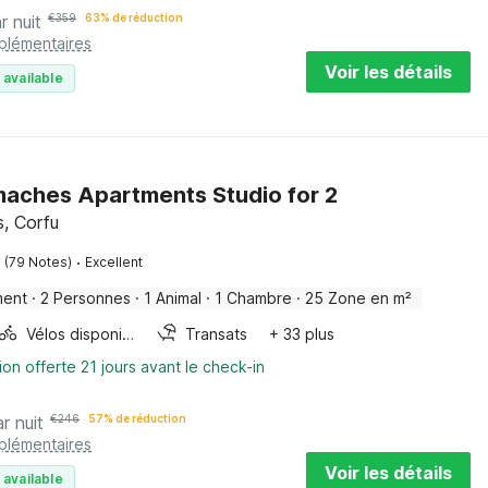
r nuit
€
359
63% de réduction
pplémentaires
Voir les détails
 available
aches Apartments Studio for 2
, Corfu
·
(79 Notes)
Excellent
ment
·
2 Personnes
·
1 Animal
·
1 Chambre
·
25 Zone en m²
Vélos disponibles
Transats
+ 33 plus
ion offerte 21 jours avant le check-in
r nuit
€
246
57% de réduction
pplémentaires
Voir les détails
 available