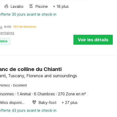
Lavabo
Piscine
+ 18 plus
fferte 30 jours avant le check-in
it
€
436
16% de réduction
entaires
Voir les détails
lable
anc de colline du Chianti
nti, Tuscany, Florence and surroundings
·
 Notes)
Excellent
rsonnes
·
1 Animal
·
6 Chambres
·
270 Zone en m²
Vélos disponibles
Baby-foot
+ 27 plus
fferte 43 jours avant le check-in