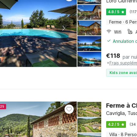
Loro Ciuffen
4.8 / 5
(117
Ferme
·
6 Pe
Wifi
Annulation o
€
118
par nu
+
Frais supplém
Kids zone avai
Ferme à Ch
025
Cavriglia, Tu
4.2 / 5
(34
Villa
·
8 Pers