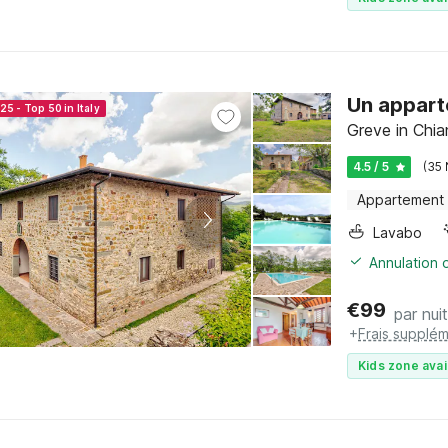
Un appart
25 - Top 50 in Italy
Greve in Chia
4.5 / 5
(35 
Appartement
Lavabo
Annulation o
€
99
par nuit
+
Frais supplém
Kids zone avai