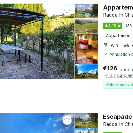
Apparteme
Radda In Chia
4.4 / 5
(33
Appartement
Wifi
Annulation o
€
126
par nu
+
Frais supplém
Kids zone avai
Escapade 
Radda In Chia