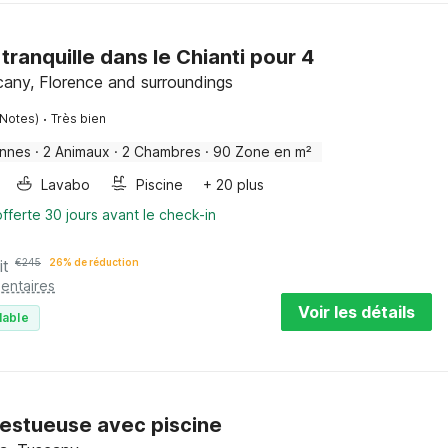
ranquille dans le Chianti pour 4
scany, Florence and surroundings
·
 Notes)
Très bien
onnes
·
2 Animaux
·
2 Chambres
·
90 Zone en m²
Lavabo
Piscine
+ 20 plus
fferte 30 jours avant le check-in
it
€
245
26% de réduction
entaires
Voir les détails
lable
estueuse avec piscine