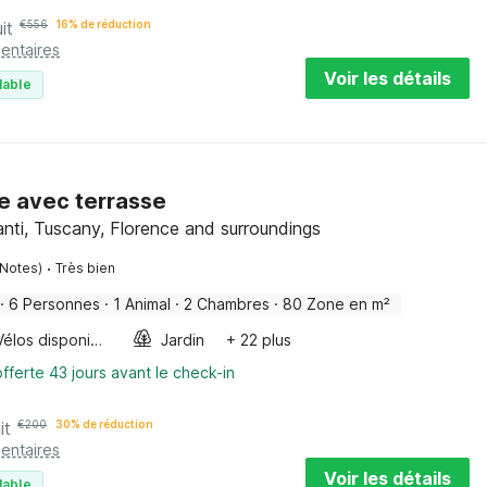
it
€
556
16% de réduction
entaires
Voir les détails
lable
me avec terrasse
nti, Tuscany, Florence and surroundings
·
 Notes)
Très bien
·
6 Personnes
·
1 Animal
·
2 Chambres
·
80 Zone en m²
Vélos disponibles
Jardin
+ 22 plus
fferte 43 jours avant le check-in
it
€
200
30% de réduction
entaires
Voir les détails
lable