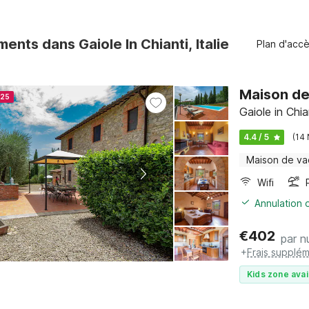
nts dans Gaiole In Chianti, Italie
Plan d'acc
Maison de
025
Gaiole in Chi
4.4 / 5
(14
Maison de v
Wifi
Annulation o
€
402
par nu
+
Frais supplém
Kids zone avai