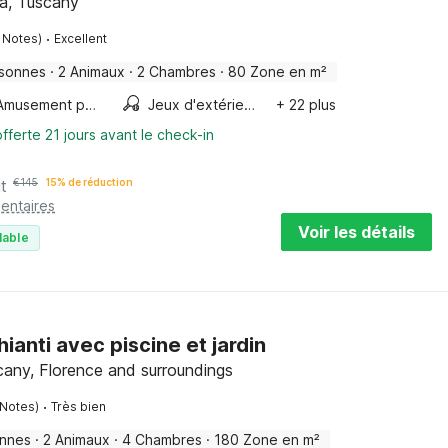
na, Tuscany
·
 Notes)
Excellent
rsonnes
·
2 Animaux
·
2 Chambres
·
80 Zone en m²
Amusement pour les enfants
Jeux d'extérieur
+ 22 plus
fferte 21 jours avant le check-in
it
€
145
15% de réduction
entaires
Voir les détails
lable
ianti avec piscine et jardin
scany, Florence and surroundings
·
 Notes)
Très bien
onnes
·
2 Animaux
·
4 Chambres
·
180 Zone en m²