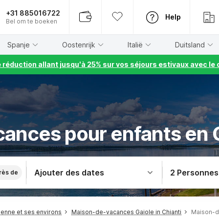
+31 885016722
Help
Bel om te boeken
Spanje
Oostenrijk
Italië
Duitsland
e réduction allant jusqu'à 25% sur vos séjours estivaux avec 
ances pour enfants en G
Ajouter des dates
2 Personnes
rès de
enne et ses environs
Maison-de-vacances Gaiole in Chianti
Maison-de