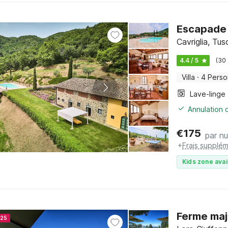
Escapade t
Cavriglia, Tu
4.4 / 5
(30
Villa
·
4 Pers
Lave-linge
Annulation o
€
175
par nu
+
Frais supplém
Kids zone avai
Ferme maj
025