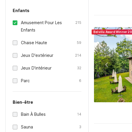
Enfants
Amusement Pour Les
215
Enfants
Belvilla Award Winner 20
Chaise Haute
59
Jeux D'extérieur
214
Jeux D'intérieur
32
Parc
6
Bien-être
Bain À Bulles
14
Sauna
3