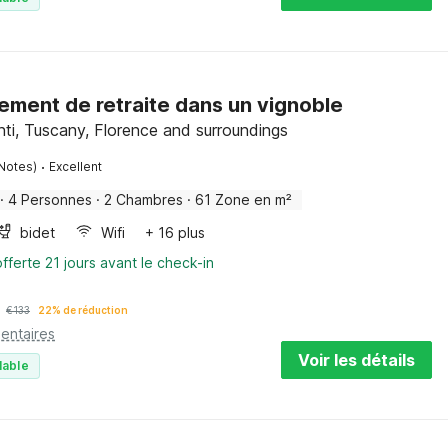
ement de retraite dans un vignoble
nti, Tuscany, Florence and surroundings
·
Notes)
Excellent
·
4 Personnes
·
2 Chambres
·
61 Zone en m²
bidet
Wifi
+ 16 plus
fferte 21 jours avant le check-in
€
133
22% de réduction
entaires
Voir les détails
lable