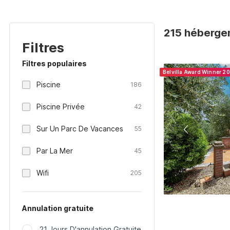
215 hébergeme
Filtres
Filtres populaires
Belvilla Award Winner 2
Piscine
186
Piscine Privée
42
Sur Un Parc De Vacances
55
Par La Mer
45
Wifi
205
Annulation gratuite
21 Jours D'annulation Gratuite