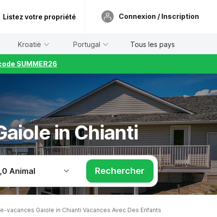
Connexion / Inscription
Listez votre propriété
Kroatië
Portugal
Tous les pays
le code SUMMER26
aiole in Chianti
Rechercher
,
0 Animal
-vacances Gaiole in Chianti Vacances Avec Des Enfants