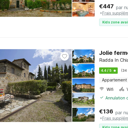
€
447
par nu
+
Frais supplém
Kids zone avai
Jolie fer
Radda In Chia
4.4 / 5
(34
Appartement
Wifi
Annulation o
€
136
par nu
+
Frais supplém
Kids zone avai