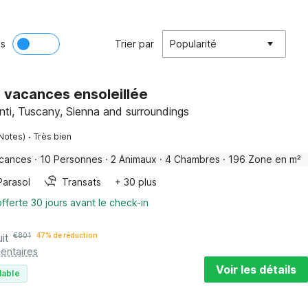
ès
Trier par
Popularité
 vacances ensoleillée
anti, Tuscany, Sienna and surroundings
·
 Notes)
Très bien
acances
·
10 Personnes
·
2 Animaux
·
4 Chambres
·
196 Zone en m²
Parasol
Transats
+ 30 plus
fferte 30 jours avant le check-in
it
€
801
47% de réduction
entaires
Voir les détails
lable