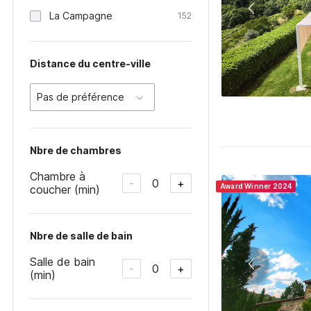
La Campagne
152
Distance du centre-ville
Pas de préférence
Nbre de chambres
Chambre à
0
-
+
Award Winner 2024
coucher (min)
Nbre de salle de bain
Salle de bain
0
-
+
(min)