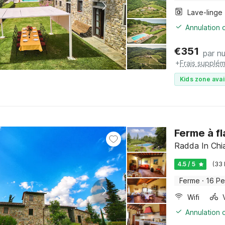
Lave-linge
Annulation o
€
351
par nu
+
Frais supplém
Kids zone avai
Ferme à fl
Radda In Chia
4.5 / 5
(33
Ferme
·
16 Pe
Wifi
Annulation o