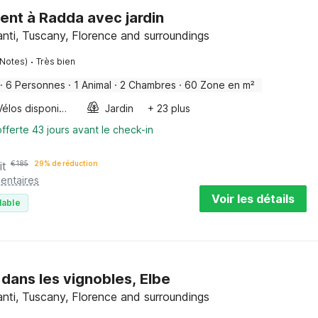
nt à Radda avec jardin
nti, Tuscany, Florence and surroundings
·
 Notes)
Très bien
·
6 Personnes
·
1 Animal
·
2 Chambres
·
60 Zone en m²
Vélos disponibles
Jardin
+ 23 plus
fferte 43 jours avant le check-in
it
€
185
29% de réduction
entaires
Voir les détails
lable
dans les vignobles, Elbe
nti, Tuscany, Florence and surroundings