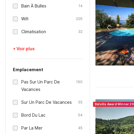
Bain À Bulles
14
Wifi
205
Climatisation
32
+ Voir plus
Emplacement
Pas Sur Un Parc De
160
Vacances
Sur Un Parc De Vacances
55
Belvilla Award Winner 2
Bord Du Lac
54
Par La Mer
45