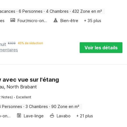
vacances
·
6 Personnes
·
4 Chambres
·
432 Zone en m²
les
Four/micro-onde combinés
Bien-être
+ 35 plus
nuit
€
939
43% de réduction
Voir les détails
émentaires
 avec vue sur l'étang
au, North Brabant
·
2 Notes)
Excellent
6 Personnes
·
3 Chambres
·
90 Zone en m²
Four/micro-onde combinés
Lave-linge
Lavabo
+ 21 plus