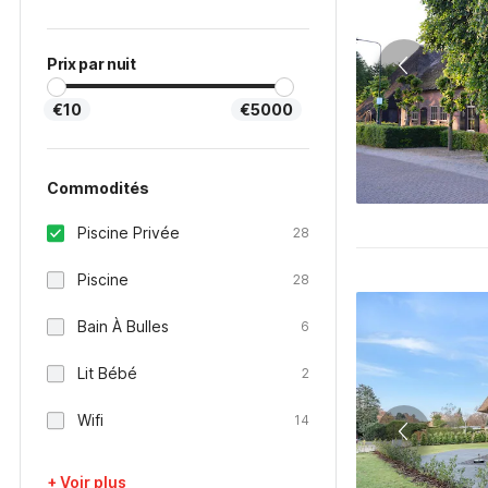
Prix par nuit
€10
€5000
Commodités
Piscine Privée
28
Piscine
28
Bain À Bulles
6
Lit Bébé
2
Wifi
14
+ Voir plus