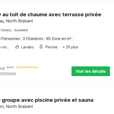
 au toit de chaume avec terrasse privée
au, North Brabant
·
2 Notes)
Excellent
6 Personnes
·
3 Chambres
·
90 Zone en m²
Four/micro-onde combinés
Lavabo
Piscine
+ 20 plus
nuit
€
340
33% de réduction
Voir les détails
émentaires
 groupe avec piscine privée et sauna
m, North Brabant