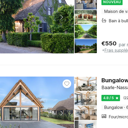
NOUVEAU
Maison de 
Bain à bul
€
550
par 
+
Frais suppl
Bungalow
Baarle-Nass
4.8 / 5
(2
Bungalow
·