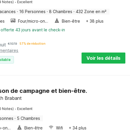
·
9 Notes)
Excellent
vacances
·
16 Personnes
·
8 Chambres
·
432 Zone en m²
les
Four/micro-onde combinés
Bien-être
+ 38 plus
 offerte 43 jours avant le check-in
nuit
€
1079
57% de réduction
émentaires
Voir les détails
ilable
ison de campagne et bien-être.
th Brabant
·
0 Notes)
Excellent
rsonnes
·
5 Chambres
Four/micro-onde combinés
Bien-être
Wifi
+ 34 plus