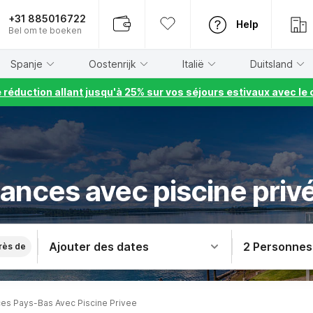
+31 885016722
Help
Bel om te boeken
Spanje
Oostenrijk
Italië
Duitsland
e réduction allant jusqu'à 25% sur vos séjours estivaux avec 
ances avec piscine priv
Ajouter des dates
2 Personnes
rès de
s Pays-Bas Avec Piscine Privee