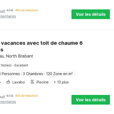
nuit
€
415
46% de réduction
Voir les détails
émentaires
 vacances avec toit de chaume 6
es
au, North Brabant
·
2 Notes)
Excellent
6 Personnes
·
3 Chambres
·
120 Zone en m²
e
Lavabo
Piscine
+ 13 plus
uit
€
418
45% de réduction
Voir les détails
émentaires