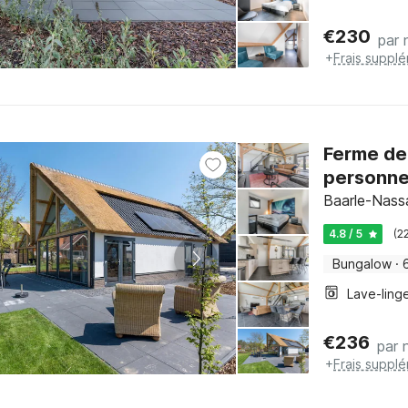
€
230
par 
+
Frais suppl
Ferme de
personn
Baarle-Nass
4.8 / 5
(2
Bungalow
·
Lave-ling
€
236
par n
+
Frais suppl