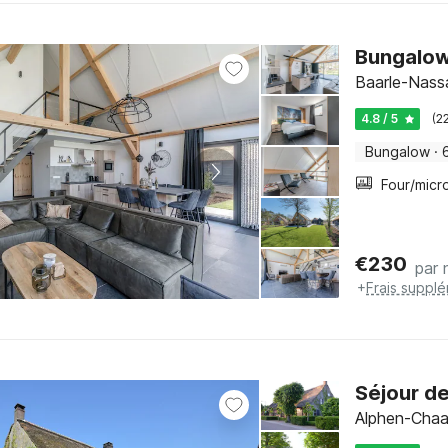
Bungalow
Baarle-Nass
4.8 / 5
(2
Bungalow
·
€
230
par 
+
Frais suppl
Séjour de
Alphen-Chaa