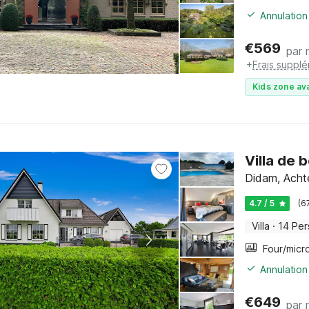
Annulation
€
569
par 
+
Frais suppl
Kids zone ava
Villa de 
Didam, Acht
4.7 / 5
(6
Villa
·
14 Pe
Annulation
€
649
par 