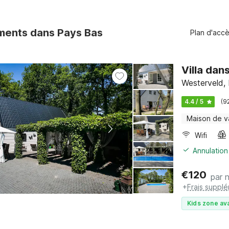
ments dans Pays Bas
Plan d'acc
Villa dan
Westerveld,
4.4 / 5
(9
Maison de 
Wifi
Annulation
€
120
par n
+
Frais suppl
Kids zone ava