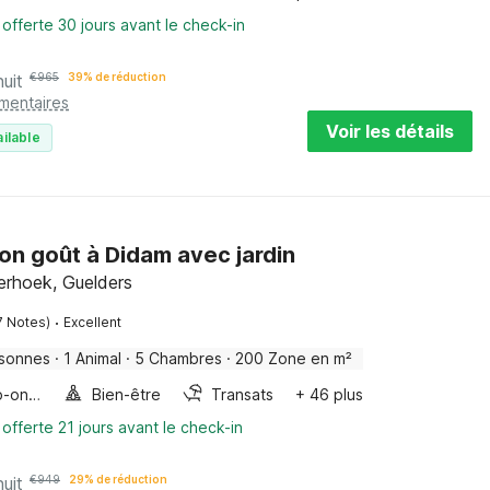
 offerte 30 jours avant le check-in
nuit
€
965
39% de réduction
émentaires
Voir les détails
ilable
bon goût à Didam avec jardin
erhoek, Guelders
·
7 Notes)
Excellent
rsonnes
·
1 Animal
·
5 Chambres
·
200 Zone en m²
Four/micro-onde combinés
Bien-être
Transats
+ 46 plus
 offerte 21 jours avant le check-in
nuit
€
949
29% de réduction