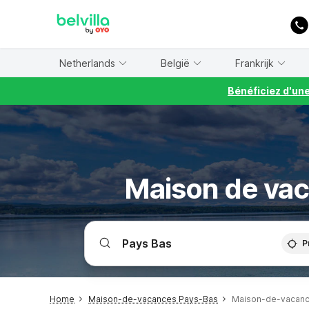
WIZARD MEMBER
Netherlands
België
Frankrijk
Bénéficiez d'un
Maison de vac
P
Home
Maison-de-vacances Pays-Bas
Maison-de-vacance