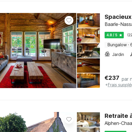
Spacieux 
Baarle-Nass
4.8 / 5
(2
Bungalow
·
Jardin
€
237
par n
+
Frais suppl
Retraite
Alphen-Chaa