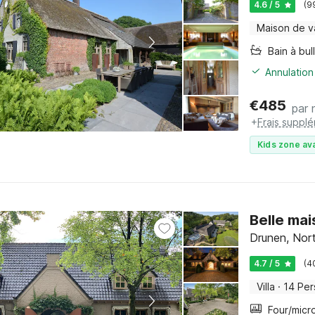
4.6 / 5
(9
Maison de 
Bain à bul
Annulation
€
485
par 
+
Frais suppl
Kids zone ava
Belle ma
Drunen, Nor
4.7 / 5
(4
Villa
·
14 Pe