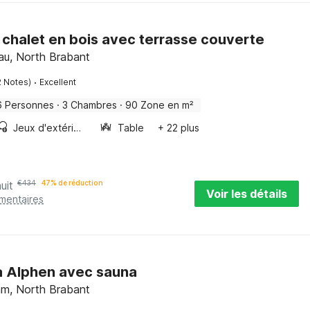
chalet en bois avec terrasse couverte
au, North Brabant
·
2 Notes)
Excellent
6 Personnes
·
3 Chambres
·
90 Zone en m²
Jeux d'extérieur
Table
+ 22 plus
uit
€
434
47% de réduction
Voir les détails
émentaires
 à Alphen avec sauna
m, North Brabant