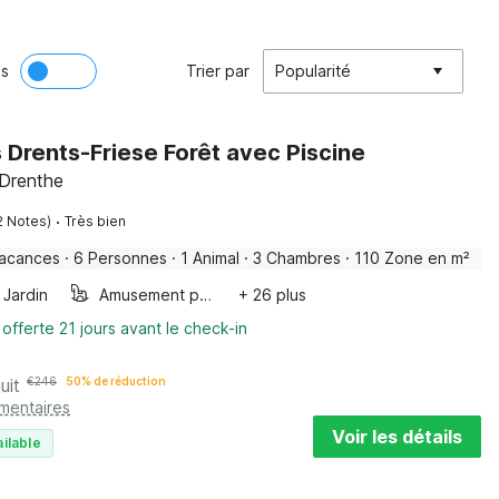
ès
Trier par
Popularité
s Drents-Friese Forêt avec Piscine
 Drenthe
·
2 Notes)
Très bien
vacances
·
6 Personnes
·
1 Animal
·
3 Chambres
·
110 Zone en m²
Jardin
Amusement pour les enfants
+ 26 plus
 offerte 21 jours avant le check-in
uit
€
246
50% de réduction
émentaires
Voir les détails
ilable