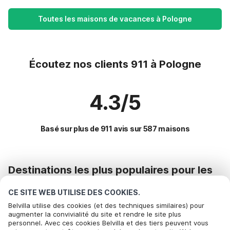
Toutes les maisons de vacances à Pologne
Écoutez nos clients 911 à Pologne
4.3/5
Basé sur plus de 911 avis sur 587 maisons
Destinations les plus populaires pour les
vacances
CE SITE WEB UTILISE DES COOKIES.
Commodités populaires pour les vacances en Pologne
Belvilla utilise des cookies (et des techniques similaires) pour
augmenter la convivialité du site et rendre le site plus
Maison de vacances au bord de la mer
personnel. Avec ces cookies Belvilla et des tiers peuvent vous
Des destinations phares avec des équipements de premier