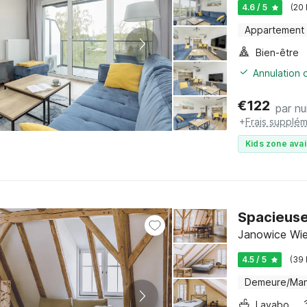
4.6 / 5
(20
Appartement
Bien-être
Annulation o
€
122
par nu
+
Frais supplém
Kids zone avai
Spacieuse
Janowice Wiel
4.5 / 5
(39
Demeure/Man
Lavabo