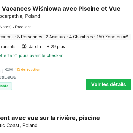
 Vacances Wiśniowa avec Piscine et Vue
bcarpathia, Poland
·
 Notes)
Excellent
acances
·
8 Personnes
·
2 Animaux
·
4 Chambres
·
150 Zone en m²
Transats
Jardin
+ 29 plus
fferte 21 jours avant le check-in
it
€
296
11% de réduction
entaires
Voir les détails
lable
t avec vue sur la rivière, piscine
tic Coast, Poland