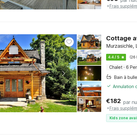
par nuit
+
Frais supplém
Cottage a
Murzasichle, 
4.4 / 5
(26
Chalet
·
6 Pe
Bain à bull
Annulation o
€
182
par nu
+
Frais supplém
Kids zone avai