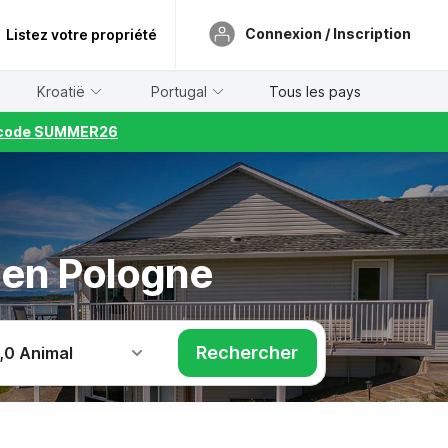
Connexion / Inscription
Listez votre propriété
Kroatië
Portugal
Tous les pays
le code SUMMER26
 en Pologne
Rechercher
,
0 Animal