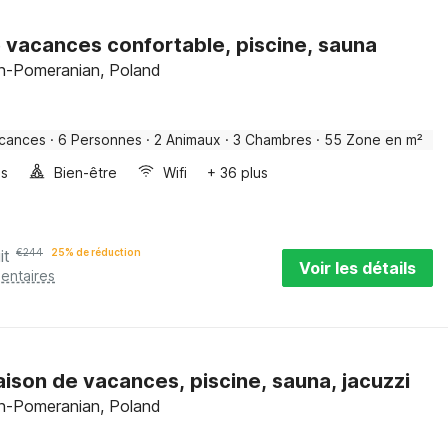
 vacances confortable, piscine, sauna
an-Pomeranian, Poland
acances
·
6 Personnes
·
2 Animaux
·
3 Chambres
·
55 Zone en m²
es
Bien-être
Wifi
+ 36 plus
it
€
244
25% de réduction
Voir les détails
entaires
ison de vacances, piscine, sauna, jacuzzi
an-Pomeranian, Poland