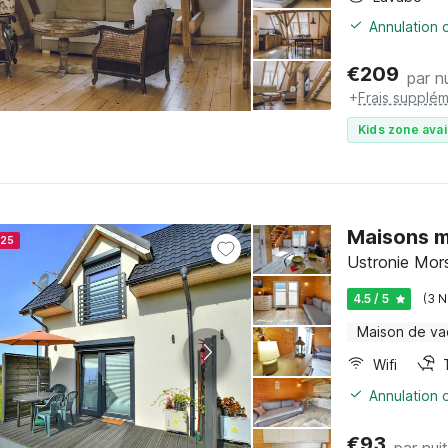
Annulation o
€
209
par nu
+
Frais supplém
Kids zone avai
Maisons m
025
Ustronie Mors
4.5 / 5
(3 N
Maison de v
Wifi
Annulation o
€
93