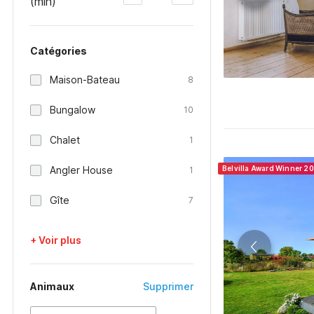
(min)
Catégories
Maison-Bateau
8
Bungalow
10
Chalet
1
Angler House
Belvilla Award Winner 2
1
Gîte
7
+ Voir plus
Animaux
Supprimer