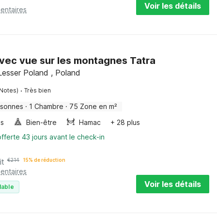
Voir les détails
entaires
vec vue sur les montagnes Tatra
Lesser Poland , Poland
·
 Notes)
Très bien
rsonnes
·
1 Chambre
·
75 Zone en m²
es
Bien-être
Hamac
+ 28 plus
fferte 43 jours avant le check-in
it
€
214
15% de réduction
entaires
Voir les détails
lable