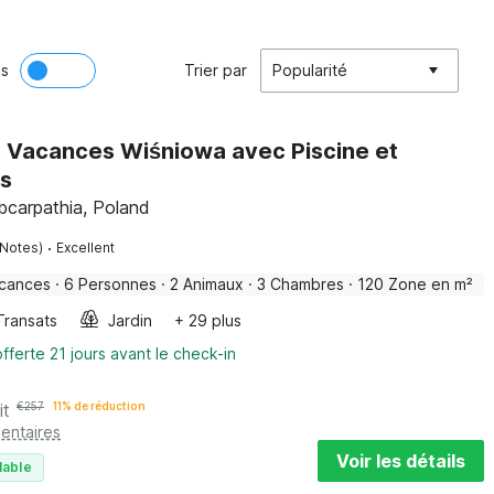
ès
Trier par
Popularité
 Vacances Wiśniowa avec Piscine et
s
bcarpathia, Poland
·
 Notes)
Excellent
acances
·
6 Personnes
·
2 Animaux
·
3 Chambres
·
120 Zone en m²
Transats
Jardin
+ 29 plus
fferte 21 jours avant le check-in
it
€
257
11% de réduction
entaires
Voir les détails
lable