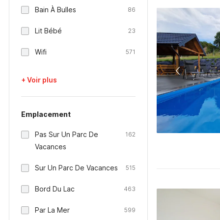
Bain À Bulles
86
Lit Bébé
23
Wifi
571
+ Voir plus
Emplacement
Pas Sur Un Parc De
162
Vacances
Sur Un Parc De Vacances
515
Bord Du Lac
463
Par La Mer
599