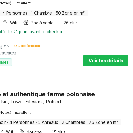
·
 Notes)
Excellent
·
4 Personnes
·
1 Chambre
·
50 Zone en m²
Wifi
Bac à sable
+ 26 plus
fferte 21 jours avant le check-in
it
€
221
43% de réduction
entaires
Voir les détails
lable
 et authentique ferme polonaise
kie, Lower Silesian , Poland
·
 Notes)
Excellent
oir
·
4 Personnes
·
5 Animaux
·
2 Chambres
·
75 Zone en m²
Wifi
douche
+ 15 plus