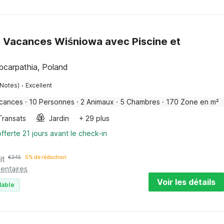
 Vacances Wiśniowa avec Piscine et
bcarpathia, Poland
·
 Notes)
Excellent
acances
·
10 Personnes
·
2 Animaux
·
5 Chambres
·
170 Zone en m²
Transats
Jardin
+ 29 plus
fferte 21 jours avant le check-in
it
€
345
5% de réduction
entaires
Voir les détails
lable