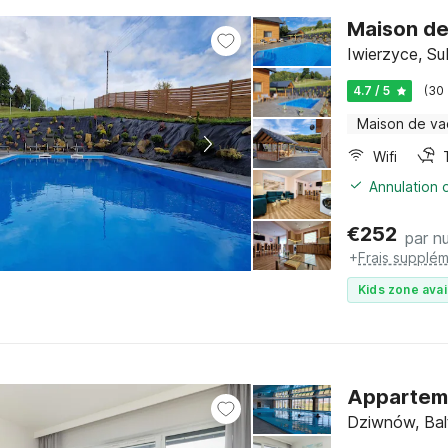
Maison de
Iwierzyce, Su
4.7 / 5
(30
Maison de v
Wifi
Annulation o
€
252
par nu
+
Frais supplém
Kids zone avai
Appartemen
Dziwnów, Bal