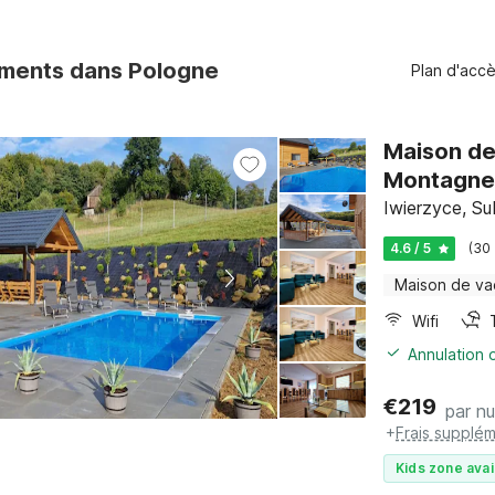
ments dans Pologne
Plan d'acc
Maison de
Montagne
Iwierzyce, Su
4.6 / 5
(30
Maison de v
Wifi
Annulation o
€
219
par nu
+
Frais supplém
Kids zone avai