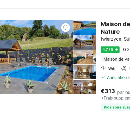
Maison de
Nature
Iwierzyce, Su
4.7 / 5
(30
Maison de v
Wifi
Annulation o
€
313
par nu
+
Frais supplém
Kids zone avai