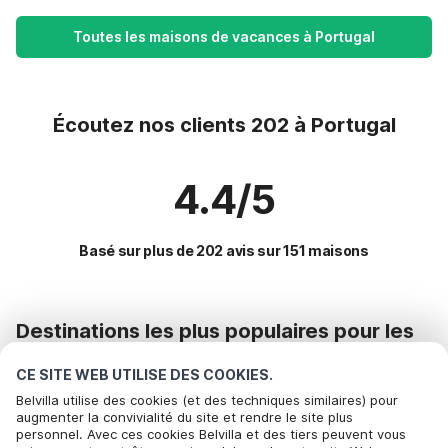
Toutes les maisons de vacances à Portugal
Écoutez nos clients 202 à Portugal
4.4/5
Basé sur plus de 202 avis sur 151 maisons
Destinations les plus populaires pour les
vacances
CE SITE WEB UTILISE DES COOKIES.
Commodités populaires pour les vacances en Portugal
Belvilla utilise des cookies (et des techniques similaires) pour
augmenter la convivialité du site et rendre le site plus
Location de vacances pour enfants
personnel. Avec ces cookies Belvilla et des tiers peuvent vous
Des destinations phares avec des équipements de premier