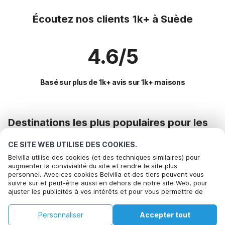
Écoutez nos clients 1k+ à Suède
4.6/5
Basé sur plus de 1k+ avis sur 1k+ maisons
Destinations les plus populaires pour les
vacances
CE SITE WEB UTILISE DES COOKIES.
Commodités populaires pour les vacances en Suede
Belvilla utilise des cookies (et des techniques similaires) pour
augmenter la convivialité du site et rendre le site plus
Maison de vacances pour 6 personnes
personnel. Avec ces cookies Belvilla et des tiers peuvent vous
Des destinations phares avec des équipements de premier
Appelez pour réserver
suivre sur et peut-être aussi en dehors de notre site Web, pour
Maison de vacances au bord de la mer
choix pour les vacances
ajuster les publicités à vos intérêts et pour vous permettre de
partager des informations via les médias sociaux. En cliquant sur
Maison de vacances au bord du lac
Location de vacances pour enfants allemagne
Régions offrant les meilleures commodités pour les
Accepter, vous acceptez de le faire. Plus d'informations peuvent
Maison de vacances avec BBQ
Personnaliser
Accepter tout
Maison de vacances pour 6 personnes danemark
être trouvées dans notre
politique de cookie
.
vacances