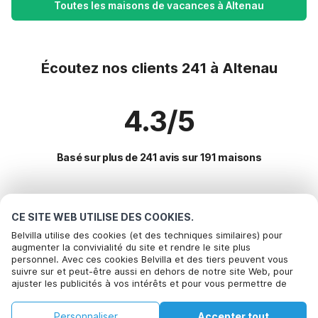
Toutes les maisons de vacances à Altenau
Écoutez nos clients 241 à Altenau
4.3/5
Basé sur plus de 241 avis sur 191 maisons
Destinations les plus populaires pour les
CE SITE WEB UTILISE DES COOKIES.
vacances
Belvilla utilise des cookies (et des techniques similaires) pour
augmenter la convivialité du site et rendre le site plus
personnel. Avec ces cookies Belvilla et des tiers peuvent vous
Villes offrant les meilleures commodités pour les vacances
Appelez pour réserver
suivre sur et peut-être aussi en dehors de notre site Web, pour
ajuster les publicités à vos intérêts et pour vous permettre de
Location de vacances pour enfants wildemann
Commodités populaires pour les vacances en Altenau
partager des informations via les médias sociaux. En cliquant sur
Maison de vacances avec jardin schierke
Accepter, vous acceptez de le faire. Plus d'informations peuvent
Maison de vacances au bord du lac
Personnaliser
Accepter tout