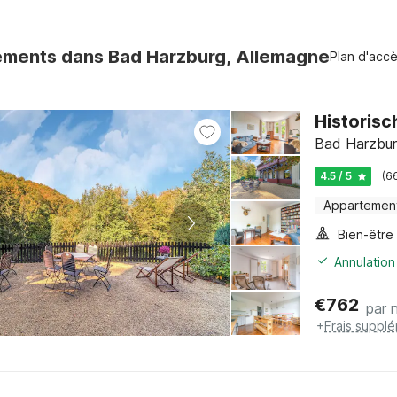
ments dans Bad Harzburg, Allemagne
Plan d'acc
Historis
Bad Harzbur
4.5 / 5
(6
Appartemen
Bien-être
Annulation
€
762
par n
+
Frais suppl