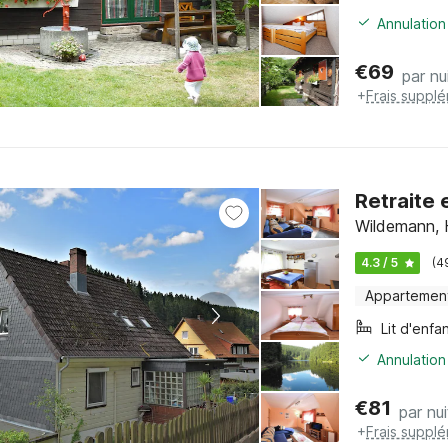
Annulation
€
69
par nu
+
Frais suppl
Retraite 
Wildemann, 
4.3 / 5
(4
Appartemen
Lit d'enfa
Annulation
€
81
par nui
+
Frais suppl