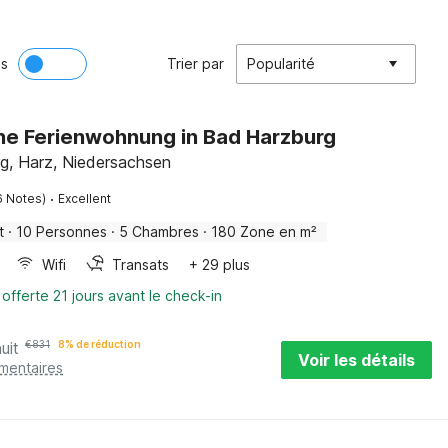
ès
Trier par
Popularité
che Ferienwohnung in Bad Harzburg
g, Harz, Niedersachsen
·
6 Notes)
Excellent
t
·
10 Personnes
·
5 Chambres
·
180 Zone en m²
Wifi
Transats
+ 29 plus
 offerte 21 jours avant le check-in
uit
€
831
8% de réduction
Voir les détails
émentaires