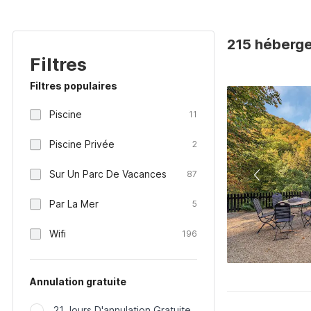
215 héberge
Filtres
Filtres populaires
Piscine
11
Piscine Privée
2
Sur Un Parc De Vacances
87
Par La Mer
5
Wifi
196
Annulation gratuite
21 Jours D'annulation Gratuite