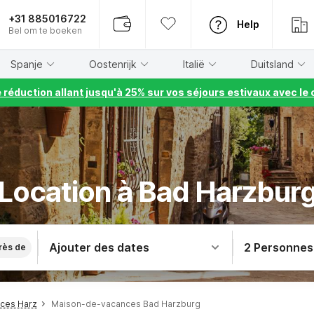
+31 885016722
Help
Bel om te boeken
Spanje
Oostenrijk
Italië
Duitsland
e réduction allant jusqu'à 25% sur vos séjours estivaux avec 
Location à Bad Harzbur
Ajouter des dates
2 Personnes
rès de
ces Harz
Maison-de-vacances Bad Harzburg