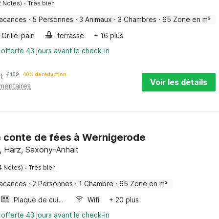
·
2 Notes)
Très bien
vacances
·
5 Personnes
·
3 Animaux
·
3 Chambres
·
65 Zone en m²
Grille-pain
terrasse
+ 16 plus
 offerte 43 jours avant le check-in
it
€
169
40% de réduction
Voir les détails
émentaires
e conte de fées à Wernigerode
, Harz, Saxony-Anhalt
·
4 Notes)
Très bien
vacances
·
2 Personnes
·
1 Chambre
·
65 Zone en m²
Plaque de cuisson
Wifi
+ 20 plus
 offerte 43 jours avant le check-in