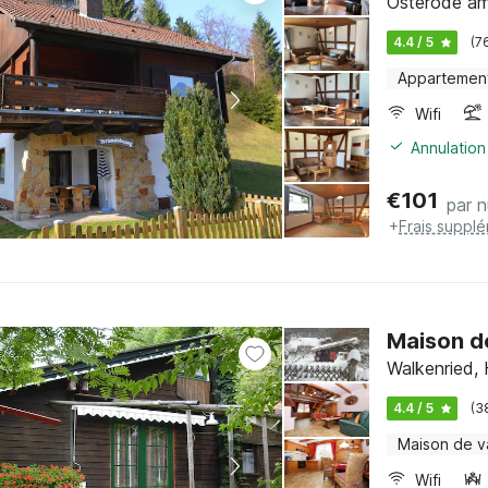
Osterode am
4.4 / 5
(7
Appartemen
Wifi
Annulation
€
101
par n
+
Frais suppl
Maison d
Walkenried,
4.4 / 5
(3
Maison de 
Wifi