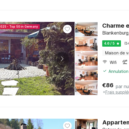
Charme et
2025 - Top 50 in Germany
Blankenburg
4.6 / 5
(5
Maison de 
Wifi
Annulation
€
86
par nu
+
Frais suppl
Appartem