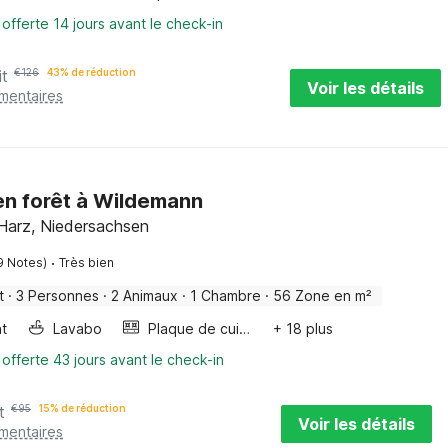
 offerte 14 jours avant le check-in
it
€
126
43% de réduction
Voir les détails
émentaires
en forêt à Wildemann
Harz, Niedersachsen
·
9 Notes)
Très bien
t
·
3 Personnes
·
2 Animaux
·
1 Chambre
·
56 Zone en m²
nt
Lavabo
Plaque de cuisson
+ 18 plus
 offerte 43 jours avant le check-in
t
€
95
15% de réduction
Voir les détails
émentaires