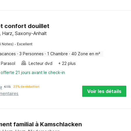
 confort douillet
, Harz, Saxony-Anhalt
·
4 Notes)
Excellent
vacances
·
3 Personnes
·
1 Chambre
·
40 Zone en m²
Parasol
Lecteur dvd
+ 22 plus
 offerte 21 jours avant le check-in
it
€
115
23% de réduction
Voir les détails
émentaires
ent familial à Kamschlacken