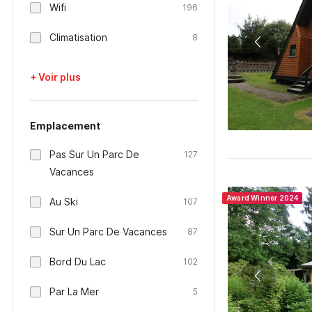
Wifi
196
Climatisation
8
+ Voir plus
Emplacement
Pas Sur Un Parc De
127
Vacances
Award Winner 2024
Au Ski
107
Sur Un Parc De Vacances
87
Bord Du Lac
102
Par La Mer
5