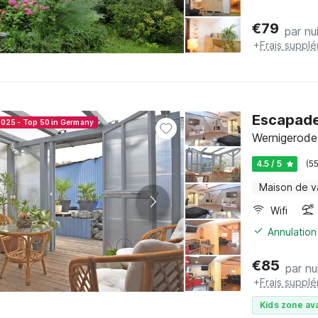
€
79
par nu
+
Frais suppl
Escapade
2025 - Top 50 in Germany
Wernigerode
4.5 / 5
(5
Maison de 
Wifi
Annulation
€
85
par nu
+
Frais suppl
Kids zone ava