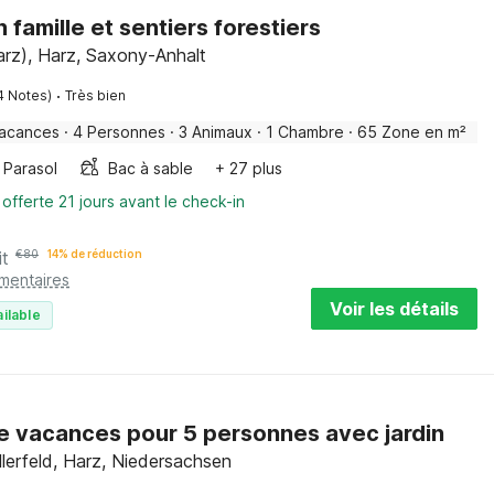
n famille et sentiers forestiers
arz), Harz, Saxony-Anhalt
·
4 Notes)
Très bien
vacances
·
4 Personnes
·
3 Animaux
·
1 Chambre
·
65 Zone en m²
Parasol
Bac à sable
+ 27 plus
 offerte 21 jours avant le check-in
it
€
80
14% de réduction
émentaires
Voir les détails
ilable
e vacances pour 5 personnes avec jardin
llerfeld, Harz, Niedersachsen