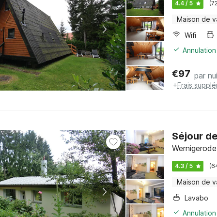
4.4 / 5
(7
Maison de 
Wifi
Annulation
€
97
par nu
+
Frais suppl
Séjour d
Wernigerode
4.3 / 5
(6
Maison de 
Lavabo
Annulation