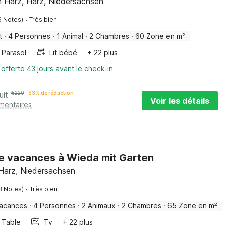
 Harz, Harz, Niedersachsen
·
6 Notes)
Très bien
t
·
4 Personnes
·
1 Animal
·
2 Chambres
·
60 Zone en m²
Parasol
Lit bébé
+ 22 plus
 offerte 43 jours avant le check-in
uit
€
220
53% de réduction
Voir les détails
émentaires
e vacances à Wieda mit Garten
 Harz, Niedersachsen
·
8 Notes)
Très bien
vacances
·
4 Personnes
·
2 Animaux
·
2 Chambres
·
65 Zone en m²
Table
Tv
+ 22 plus