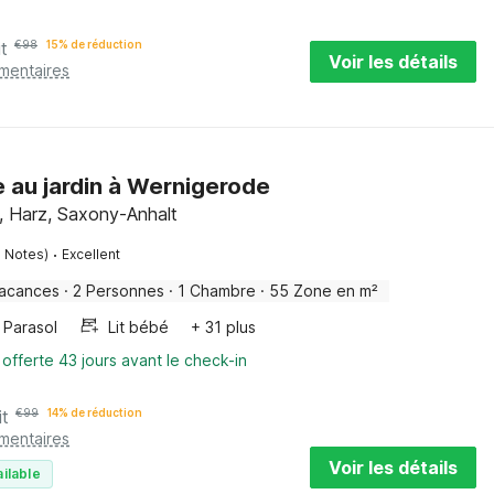
it
€
98
15% de réduction
Voir les détails
émentaires
 au jardin à Wernigerode
, Harz, Saxony-Anhalt
·
5 Notes)
Excellent
vacances
·
2 Personnes
·
1 Chambre
·
55 Zone en m²
Parasol
Lit bébé
+ 31 plus
 offerte 43 jours avant le check-in
it
€
99
14% de réduction
émentaires
Voir les détails
ilable