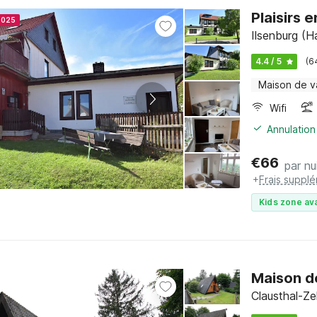
Plaisirs e
2025
Ilsenburg (H
4.4 / 5
(6
Maison de 
Wifi
Annulation
€
66
par nu
+
Frais suppl
Kids zone ava
Maison d
Clausthal-Ze