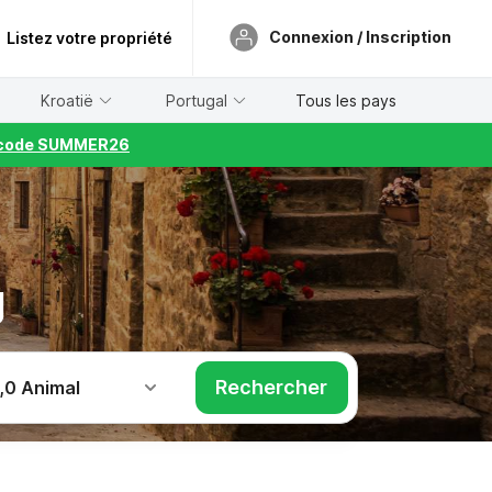
Connexion / Inscription
Listez votre propriété
Kroatië
Portugal
Tous les pays
le code SUMMER26
g
Rechercher
,
0 Animal