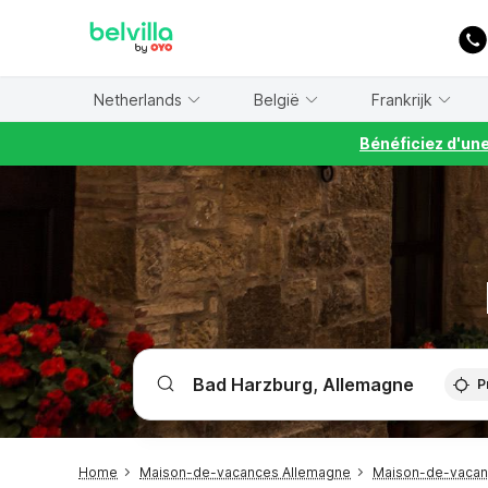
WIZARD MEMBER
Netherlands
België
Frankrijk
Bénéficiez d'un
P
Home
Maison-de-vacances Allemagne
Maison-de-vacan