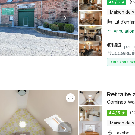
4.5 / 5
(9
Maison de 
Lit d'enfa
Annulation
€
183
par n
+
Frais suppl
Kids zone ava
Retraite
Comines-War
4.4 / 5
(3
Maison de 
Lavabo