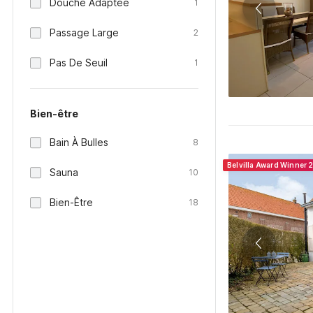
Douche Adaptée
1
Passage Large
2
Pas De Seuil
1
Bien-être
Bain À Bulles
8
Belvilla Award Winner 
Sauna
10
Bien-Être
18