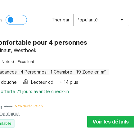
ès
Trier par
Popularité
onfortable pour 4 personnes
inaut, Westhoek
·
2 Notes)
Excellent
vacances
·
4 Personnes
·
1 Chambre
·
19 Zone en m²
douche
Lecteur cd
+ 14 plus
 offerte 21 jours avant le check-in
it
€
202
57% de réduction
émentaires
Voir les détails
ilable