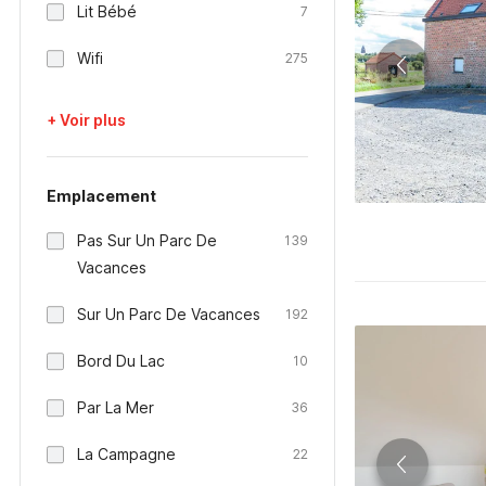
Lit Bébé
7
Wifi
275
+ Voir plus
Emplacement
Pas Sur Un Parc De
139
Vacances
Sur Un Parc De Vacances
192
Bord Du Lac
10
Par La Mer
36
La Campagne
22