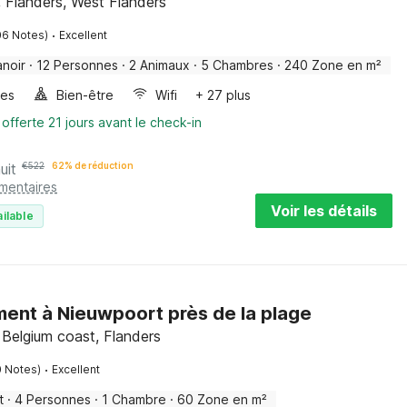
, Flanders, West Flanders
·
06 Notes)
Excellent
noir
·
12 Personnes
·
2 Animaux
·
5 Chambres
·
240 Zone en m²
les
Bien-être
Wifi
+ 27 plus
 offerte 21 jours avant le check-in
uit
€
522
62% de réduction
émentaires
Voir les détails
ilable
ent à Nieuwpoort près de la plage
Belgium coast, Flanders
·
0 Notes)
Excellent
t
·
4 Personnes
·
1 Chambre
·
60 Zone en m²