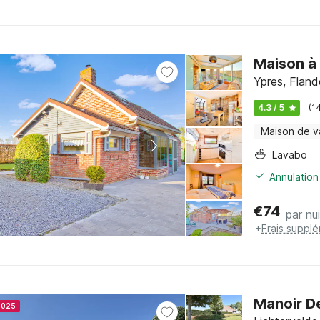
Maison à 
Ypres, Flan
4.3 / 5
(1
Maison de 
Lavabo
Annulation
€
74
par nui
+
Frais suppl
Manoir De
2025