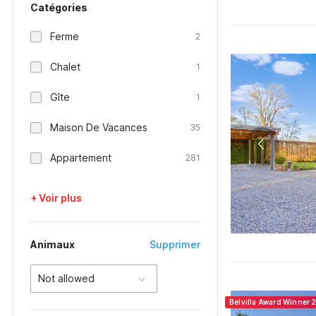
Catégories
Ferme
2
Chalet
1
Gîte
1
Maison De Vacances
35
Appartement
281
+ Voir plus
Animaux
Supprimer
Not allowed
Belvilla Award Winner 