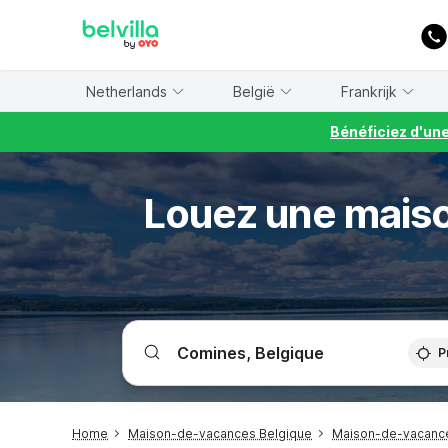
WIZARD MEMBER
Netherlands
België
Frankrijk
Bénéficiez d'un
Louez une maiso
P
Home
Maison-de-vacances Belgique
Maison-de-vacance