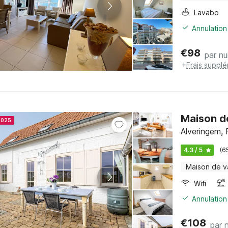
Lavabo
Annulation
€
98
par nu
+
Frais suppl
Maison d
2025
Alveringem,
4.3 / 5
(6
Maison de 
Wifi
Annulation
€
108
par n