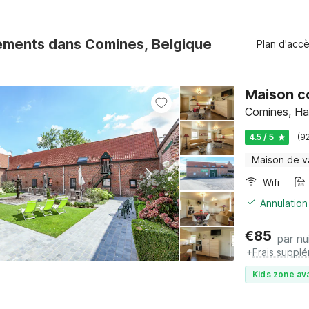
ments dans Comines, Belgique
Plan d'acc
Maison c
Comines, Ha
4.5 / 5
(9
Maison de 
Wifi
Annulation
€
85
par nu
+
Frais suppl
Kids zone ava