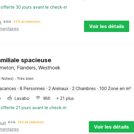
 offerte 30 jours avant le check-in
t
€
159
52% de réduction
Voir les détails
émentaires
miliale spacieuse
neton, Flanders, Westhoek
·
2 Notes)
Très bien
vacances
·
8 Personnes
·
2 Animaux
·
2 Chambres
·
100 Zone en m²
e
Lavabo
Wifi
+ 21 plus
 offerte 21 jours avant le check-in
nuit
€
415
15% de réduction
Voir les détails
émentaires