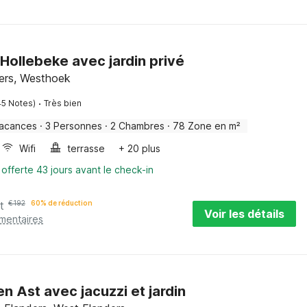
Hollebeke avec jardin privé
ders, Westhoek
·
45 Notes)
Très bien
vacances
·
3 Personnes
·
2 Chambres
·
78 Zone en m²
Wifi
terrasse
+ 20 plus
 offerte 43 jours avant le check-in
t
€
192
60% de réduction
Voir les détails
émentaires
n Ast avec jacuzzi et jardin