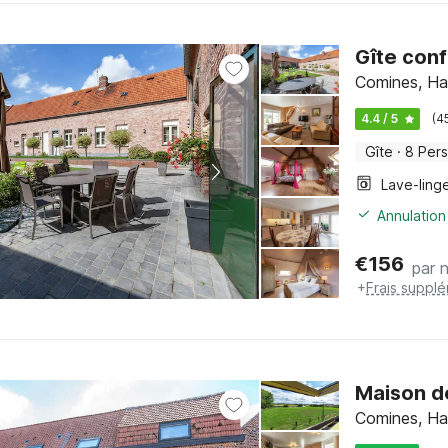
Gîte con
Comines, Ha
4.4 / 5
(4
Gîte
·
8 Per
Lave-ling
Annulation
€
156
par n
+
Frais suppl
Maison d
Comines, Ha