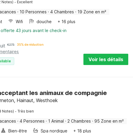
·
2 Notes)
Excellent
vacances
·
10 Personnes
·
4 Chambres
·
19 Zone en m²
nt
Wifi
douche
+ 16 plus
 offerte 43 jours avant le check-in
uit
€
275
35% de réduction
émentaires
Voir les détails
ilable
 acceptant les animaux de compagnie
neton, Hainaut, Westhoek
·
3 Notes)
Très bien
vacances
·
4 Personnes
·
1 Animal
·
2 Chambres
·
95 Zone en m²
Bien-être
Spa nordique
+ 18 plus