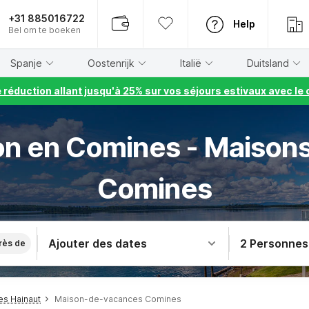
+31 885016722
Help
Bel om te boeken
Spanje
Oostenrijk
Italië
Duitsland
e réduction allant jusqu'à 25% sur vos séjours estivaux avec 
n en Comines - Maison
Comines
Ajouter des dates
2 Personnes
rès de
s Hainaut
Maison-de-vacances Comines