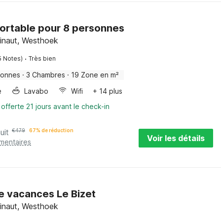
fortable pour 8 personnes
inaut, Westhoek
·
5 Notes)
Très bien
sonnes
·
3 Chambres
·
19 Zone en m²
e
Lavabo
Wifi
+ 14 plus
 offerte 21 jours avant le check-in
uit
€
479
67% de réduction
Voir les détails
émentaires
e vacances Le Bizet
inaut, Westhoek