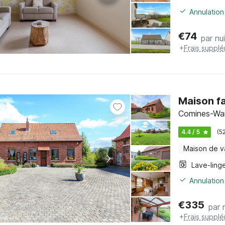
Annulation
€
74
par nui
+
Frais suppl
Maison fa
Comines-War
4.4 / 5
(5
Maison de 
Lave-ling
Annulation
€
335
par 
+
Frais suppl