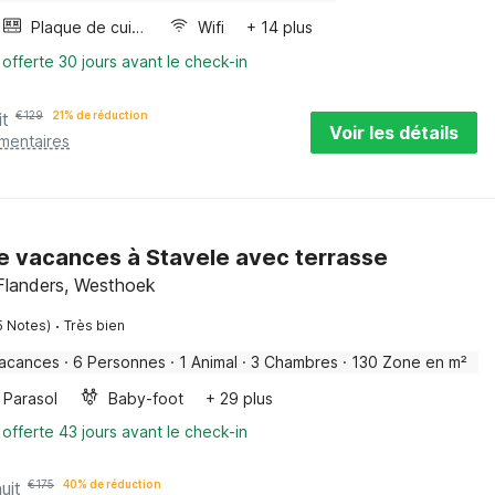
Plaque de cuisson
Wifi
+ 14 plus
 offerte 30 jours avant le check-in
it
€
129
21% de réduction
Voir les détails
émentaires
e vacances à Stavele avec terrasse
 Flanders, Westhoek
·
5 Notes)
Très bien
vacances
·
6 Personnes
·
1 Animal
·
3 Chambres
·
130 Zone en m²
Parasol
Baby-foot
+ 29 plus
 offerte 43 jours avant le check-in
uit
€
175
40% de réduction