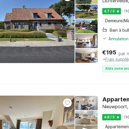
Lichtervelde
4.7 / 5
(1
Demeure/Ma
Bain à bul
Annulation
€
195
par n
+
Frais suppl
Kids zone ava
Appartem
Nieuwpoort, 
4.8 / 5
(1
Appartemen