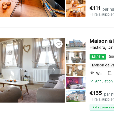
€
111
par nu
+
Frais supplé
Maison à 
Hastière, Di
4.5 / 5
(60
Maison de v
Wifi
Annulation 
€
155
par n
+
Frais supplé
Kids zone ava