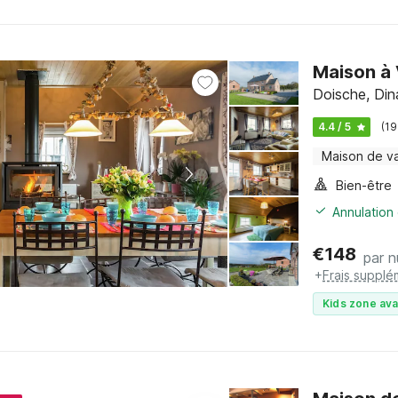
Maison à 
Doische, Din
4.4 / 5
(19
Maison de v
Bien-être
Annulation 
€
148
par n
+
Frais supplé
Kids zone ava