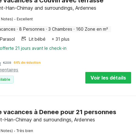
 vacances à Couvin avec terrasse
nt-Han-Chimay and surroundings, Ardennes
·
 Notes)
Excellent
acances
·
8 Personnes
·
3 Chambres
·
160 Zone en m²
Parasol
Lit bébé
+ 31 plus
offerte 21 jours avant le check-in
t
€
209
64% de réduction
mentaires
Voir les détails
ilable
e vacances à Denee pour 21 personnes
nt-Han-Chimay and surroundings, Ardennes
·
 Notes)
Très bien