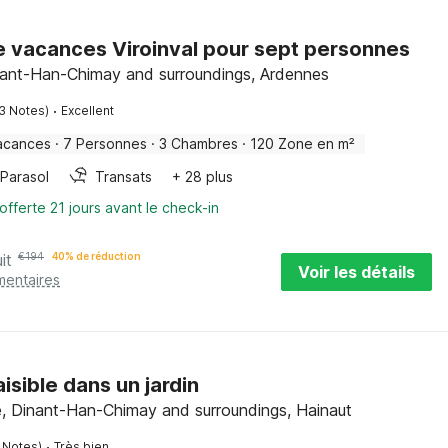
 vacances Viroinval pour sept personnes
inant-Han-Chimay and surroundings, Ardennes
·
3 Notes)
Excellent
acances
·
7 Personnes
·
3 Chambres
·
120 Zone en m²
Parasol
Transats
+ 28 plus
offerte 21 jours avant le check-in
it
€
194
40% de réduction
Voir les détails
mentaires
isible dans un jardin
e, Dinant-Han-Chimay and surroundings, Hainaut
·
 Notes)
Très bien