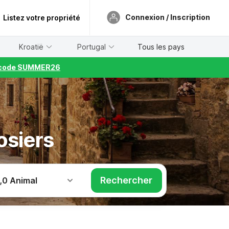
Connexion / Inscription
Listez votre propriété
Kroatië
Portugal
Tous les pays
le code SUMMER26
osiers
Rechercher
,
0 Animal