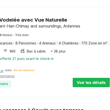
Vodelée avec Vue Naturelle
ant-Han-Chimay and surroundings, Ardennes
·
8 Notes)
Très bien
acances
·
8 Personnes
·
4 Animaux
·
4 Chambres
·
170 Zone en m²
Wifi
Bac à sable
+ 38 plus
offerte 21 jours avant le check-in
uit
€
256
41% de réduction
mentaires
Voir les détails
ilable