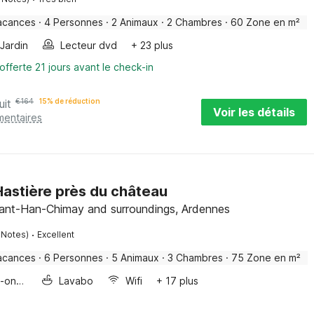
acances
·
4 Personnes
·
2 Animaux
·
2 Chambres
·
60 Zone en m²
Jardin
Lecteur dvd
+ 23 plus
offerte 21 jours avant le check-in
uit
€
164
15% de réduction
Voir les détails
mentaires
Hastière près du château
nant-Han-Chimay and surroundings, Ardennes
·
 Notes)
Excellent
acances
·
6 Personnes
·
5 Animaux
·
3 Chambres
·
75 Zone en m²
Four/micro-onde combinés
Lavabo
Wifi
+ 17 plus