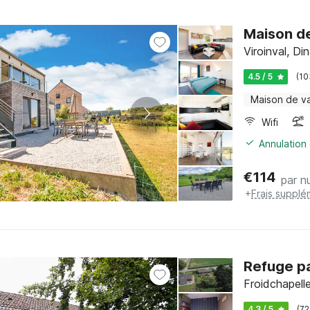
Maison de
Viroinval, D
4.5 / 5
(10
Maison de v
Wifi
Annulation 
€
114
par nu
+
Frais supplé
Refuge pa
Froidchapell
4.3 / 5
(72