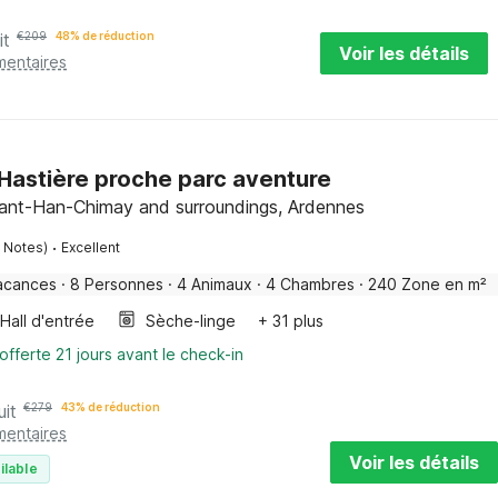
it
€
209
48% de réduction
Voir les détails
mentaires
Hastière proche parc aventure
nant-Han-Chimay and surroundings, Ardennes
·
 Notes)
Excellent
acances
·
8 Personnes
·
4 Animaux
·
4 Chambres
·
240 Zone en m²
Hall d'entrée
Sèche-linge
+ 31 plus
offerte 21 jours avant le check-in
uit
€
279
43% de réduction
mentaires
Voir les détails
ilable