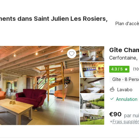
nts dans Saint Julien Les Rosiers,
Plan d'acc
Gîte Cha
Cerfontaine,
4.3 / 5
(10
Gîte
·
8 Pers
Lavabo
Annulation 
€
90
par nui
+
Frais supplé