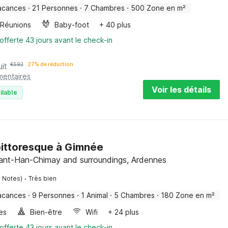
acances
·
21 Personnes
·
7 Chambres
·
500 Zone en m²
Réunions
Baby-foot
+ 40 plus
offerte 43 jours avant le check-in
uit
€
592
27% de réduction
mentaires
Voir les détails
ilable
pittoresque à Gimnée
ant-Han-Chimay and surroundings, Ardennes
·
 Notes)
Très bien
acances
·
9 Personnes
·
1 Animal
·
5 Chambres
·
180 Zone en m²
les
Bien-être
Wifi
+ 24 plus
offerte 43 jours avant le check-in