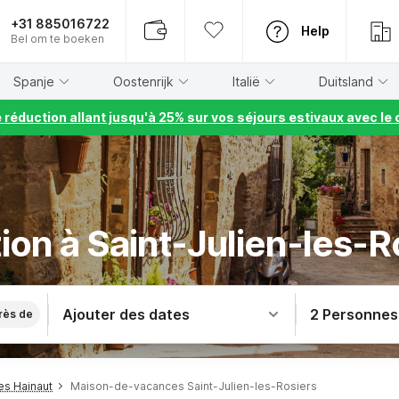
+31 885016722
Help
Bel om te boeken
Spanje
Oostenrijk
Italië
Duitsland
e réduction allant jusqu'à 25% sur vos séjours estivaux avec 
ion à Saint-Julien-les-R
Ajouter des dates
2 Personnes
rès de
s Hainaut
Maison-de-vacances Saint-Julien-les-Rosiers