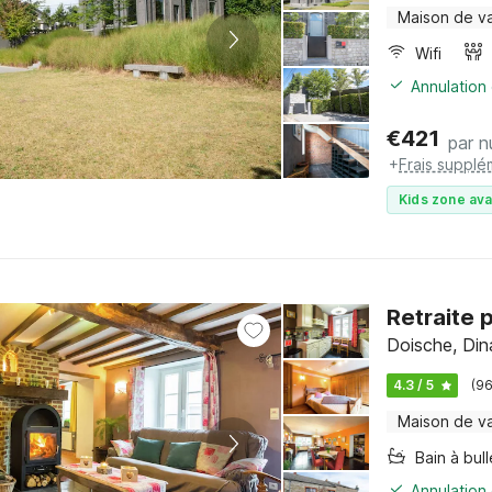
Maison de v
Wifi
Annulation 
€
421
par n
+
Frais supplé
Kids zone ava
Retraite 
Doische, Din
4.3 / 5
(96
Maison de v
Bain à bul
Annulation 