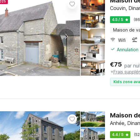
Maison de
2025
Couvin, Dina
4.5 / 5
(86
Maison de v
Wifi
Annulation 
€
75
par nui
+
Frais supplé
Kids zone ava
Maison d
Anhée, Dina
4.4 / 5
(52