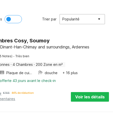
ès
Trier par
Popularité
mbres Cosy, Soumoy
 Dinant-Han-Chimay and surroundings, Ardennes
·
5 Notes)
Très bien
onnes
·
4 Chambres
·
200 Zone en m²
Plaque de cuisson
douche
+ 16 plus
offerte 43 jours avant le check-in
t
€
166
44% de réduction
Voir les détails
mentaires