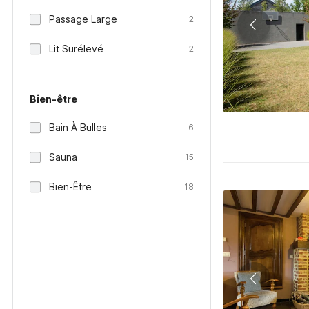
Passage Large
2
Lit Surélevé
2
Bien-être
Bain À Bulles
6
Sauna
15
Bien-Être
18