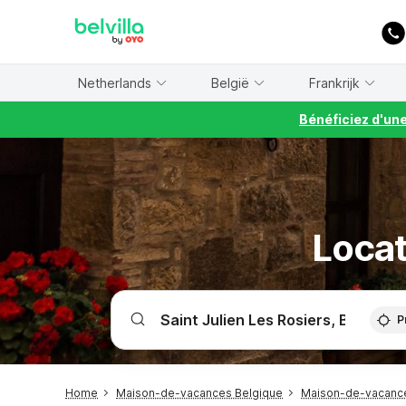
WIZARD MEMBER
Netherlands
België
Frankrijk
Bénéficiez d'un
Locat
P
Home
Maison-de-vacances Belgique
Maison-de-vacance