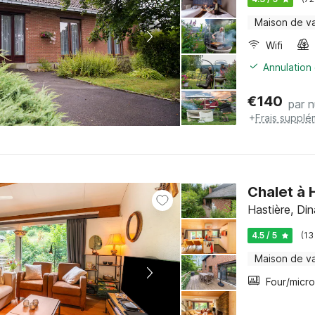
Maison de v
Wifi
Annulation 
€
140
par n
+
Frais supplé
Chalet à 
Hastière, Di
4.5 / 5
(13
Maison de v