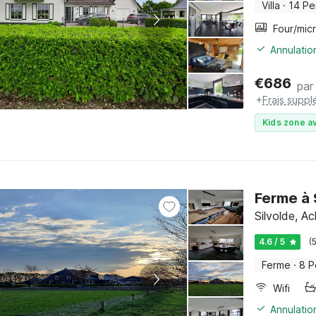
Villa
·
14 Pe
Annulatio
€
686
par 
+
Frais suppl
Kids zone av
Ferme à 
Silvolde, A
4.6 / 5
(
Ferme
·
8 P
Wifi
Annulatio