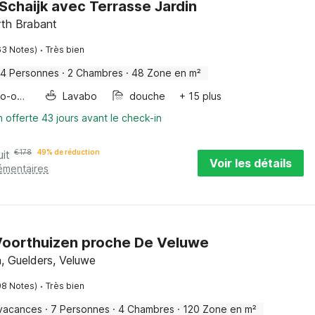
Schaijk avec Terrasse Jardin
rth Brabant
·
63 Notes)
Très bien
4 Personnes
·
2 Chambres
·
48 Zone en m²
Four/micro-onde combinés
Lavabo
douche
+ 15 plus
n offerte 43 jours avant le check-in
uit
€
178
49% de réduction
Voir les détails
émentaires
Voorthuizen proche De Veluwe
, Guelders, Veluwe
·
98 Notes)
Très bien
vacances
·
7 Personnes
·
4 Chambres
·
120 Zone en m²