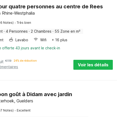
our quatre personnes au centre de Rees
 Rhine-Westphalia
·
56 Notes)
Très bien
nt
·
4 Personnes
·
2 Chambres
·
55 Zone en m²
ant
Lavabo
Wifi
+ 16 plus
n offerte 43 jours avant le check-in
uit
€
119
24% de réduction
Voir les détails
émentaires
 bon goût à Didam avec jardin
terhoek, Guelders
·
67 Notes)
Excellent