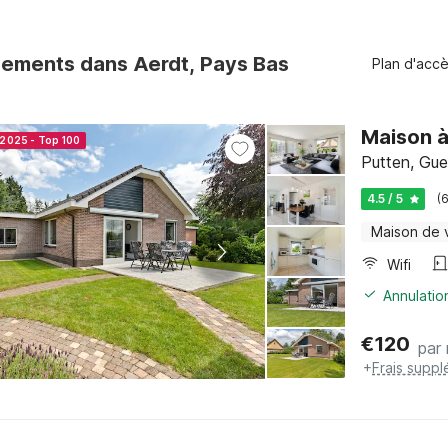
ements dans Aerdt, Pays Bas
Plan d'acc
Maison à
 2025 - Top 100
Putten, Gue
4.5 / 5
(
Maison de 
Wifi
Annulatio
€
120
par 
+
Frais suppl