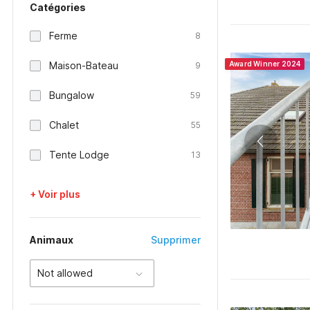
Catégories
Ferme
8
Maison-Bateau
Award Winner 2024
9
Bungalow
59
Chalet
55
Tente Lodge
13
+ Voir plus
Animaux
Supprimer
Not allowed