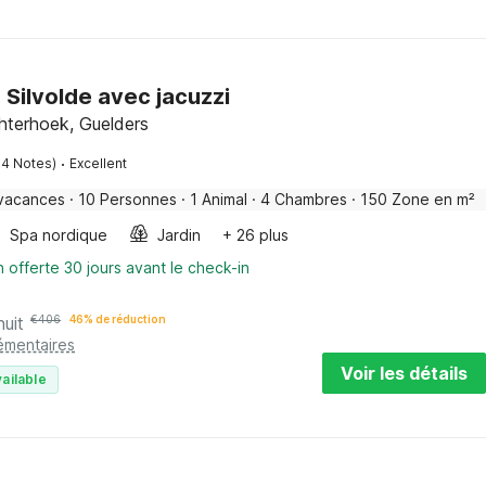
 Silvolde avec jacuzzi
chterhoek, Guelders
·
54 Notes)
Excellent
vacances
·
10 Personnes
·
1 Animal
·
4 Chambres
·
150 Zone en m²
Spa nordique
Jardin
+ 26 plus
n offerte 30 jours avant le check-in
nuit
€
406
46% de réduction
émentaires
Voir les détails
ailable