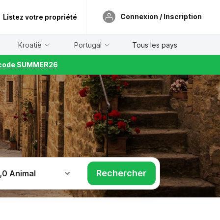
Connexion / Inscription
Listez votre propriété
Kroatië
Portugal
Tous les pays
le code SUMMER26
Rechercher
,
0 Animal