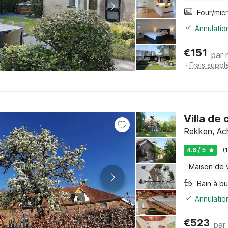
Annulatio
€
151
par 
+
Frais suppl
Villa de
Rekken, Ac
4.6 / 5
(
Maison de 
Bain à bu
Annulatio
€
523
par 