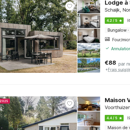
Lodge à 
Schaijk, No
4.2 / 5
(
Bungalow
·
Annulatio
€
88
par n
+
Frais suppl
Maison 
r 2025
Voorthuizen
4.4 / 5
(
Maison de 