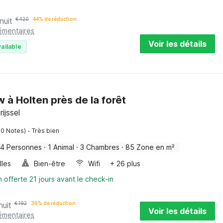
nuit
€
420
44% de réduction
émentaires
Voir les détails
ailable
 à Holten près de la forêt
ijssel
·
70 Notes)
Très bien
4 Personnes
·
1 Animal
·
3 Chambres
·
85 Zone en m²
lles
Bien-être
Wifi
+ 26 plus
n offerte 21 jours avant le check-in
nuit
€
192
36% de réduction
Voir les détails
émentaires