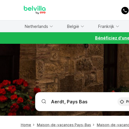
WIZARD MEMBER
Netherlands
België
Frankrijk
Bénéficiez d'un
P
Home
Maison-de-vacances Pays-Bas
Maison-de-vacanc