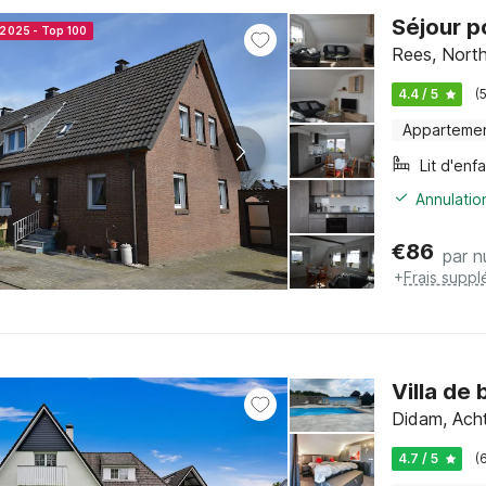
Séjour p
 2025 - Top 100
Rees, North
4.4 / 5
(
Apparteme
Lit d'enf
Annulatio
€
86
par n
+
Frais suppl
Villa de
Didam, Ach
4.7 / 5
(