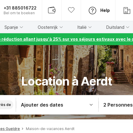
+31 885016722
Help
Bel om te boeken
Spanje
Oostenrijk
Italië
Duitsland
e réduction allant jusqu'à 25% sur vos séjours estivaux avec 
Location à Aerdt
Ajouter des dates
2 Personnes
rès de
es Gueldre
Maison-de-vacances Aerdt