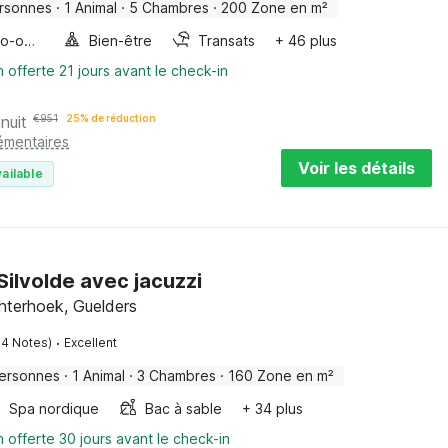
rsonnes
·
1 Animal
·
5 Chambres
·
200 Zone en m²
Four/micro-onde combinés
Bien-être
Transats
+ 46 plus
n offerte 21 jours avant le check-in
nuit
€
951
25% de réduction
émentaires
Voir les détails
ailable
Silvolde avec jacuzzi
chterhoek, Guelders
·
54 Notes)
Excellent
ersonnes
·
1 Animal
·
3 Chambres
·
160 Zone en m²
Spa nordique
Bac à sable
+ 34 plus
n offerte 30 jours avant le check-in