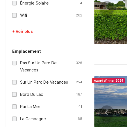
Énergie Solaire
4
Wifi
262
+ Voir plus
Emplacement
Pas Sur Un Parc De
326
Vacances
Award Winner 2024
Sur Un Parc De Vacances
254
Bord Du Lac
187
Par La Mer
41
La Campagne
68