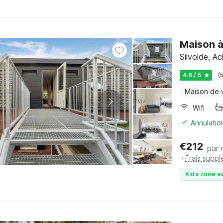
Maison à
Silvolde, A
4.6 / 5
(
Maison de 
Wifi
Annulatio
€
212
par 
+
Frais suppl
Kids zone av