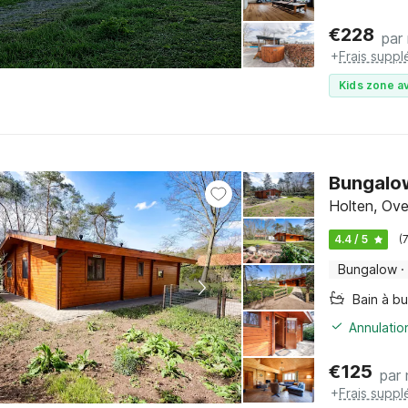
€
228
par 
+
Frais suppl
Kids zone av
Bungalow
Holten, Over
4.4 / 5
(
Bungalow
·
Bain à bu
Annulatio
€
125
par 
+
Frais suppl