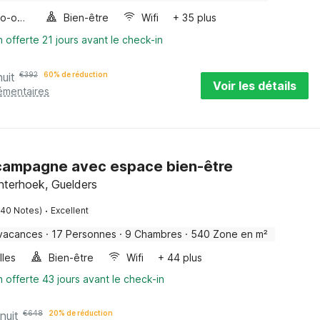
Four/micro-onde combinés
Bien-être
Wifi
+ 35 plus
n offerte 21 jours avant le check-in
nuit
€
392
60% de réduction
Voir les détails
émentaires
 campagne avec espace bien-être
hterhoek, Guelders
·
140 Notes)
Excellent
vacances
·
17 Personnes
·
9 Chambres
·
540 Zone en m²
lles
Bien-être
Wifi
+ 44 plus
n offerte 43 jours avant le check-in
nuit
€
648
20% de réduction