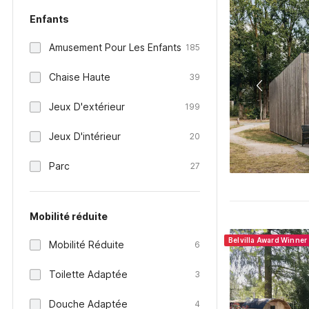
Enfants
Amusement Pour Les Enfants
185
Chaise Haute
39
Jeux D'extérieur
199
Jeux D'intérieur
20
Parc
27
Mobilité réduite
Belvilla Award Winne
Mobilité Réduite
6
Toilette Adaptée
3
Douche Adaptée
4