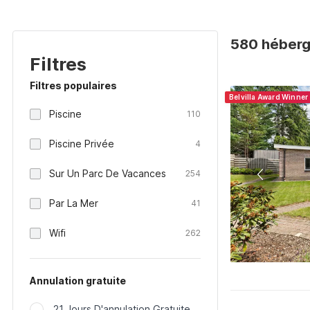
580 héberg
Filtres
Filtres populaires
Belvilla Award Winner
Piscine
110
Piscine Privée
4
Sur Un Parc De Vacances
254
Par La Mer
41
Wifi
262
Annulation gratuite
21 Jours D'annulation Gratuite