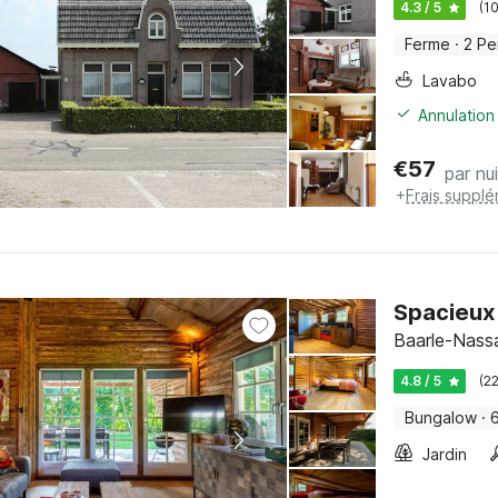
4.3 / 5
(1
Ferme
·
2 Pe
Lavabo
Annulation 
€
57
par nui
+
Frais supplé
Spacieux 
Baarle-Nass
4.8 / 5
(2
Bungalow
·
Jardin