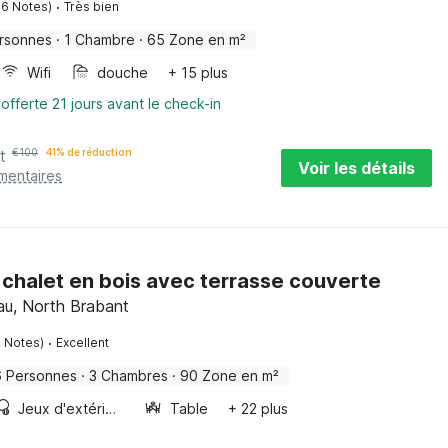
·
06 Notes)
Très bien
rsonnes
·
1 Chambre
·
65 Zone en m²
Wifi
douche
+ 15 plus
offerte 21 jours avant le check-in
t
€
100
41% de réduction
Voir les détails
mentaires
chalet en bois avec terrasse couverte
au, North Brabant
·
2 Notes)
Excellent
6 Personnes
·
3 Chambres
·
90 Zone en m²
Jeux d'extérieur
Table
+ 22 plus