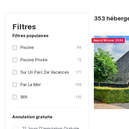
353 héberge
Filtres
Filtres populaires
Award Winner 2024
Piscine
66
Piscine Privée
12
Sur Un Parc De Vacances
171
Par La Mer
106
Wifi
132
Annulation gratuite
21 Jours D'annulation Gratuite