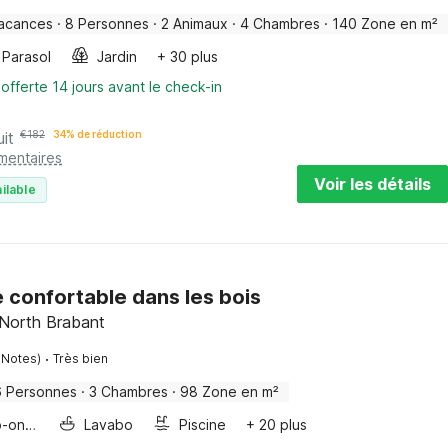
acances
·
8 Personnes
·
2 Animaux
·
4 Chambres
·
140 Zone en m²
Parasol
Jardin
+ 30 plus
offerte 14 jours avant le check-in
uit
€
182
34% de réduction
mentaires
Voir les détails
ilable
confortable dans les bois
 North Brabant
·
 Notes)
Très bien
6 Personnes
·
3 Chambres
·
98 Zone en m²
Four/micro-onde combinés
Lavabo
Piscine
+ 20 plus