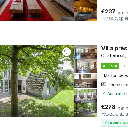
€
237
par n
+
Frais supplé
Villa prè
Oosterhout,
4.1 / 5
(70
Maison de v
Annulation
€
278
par n
+
Frais supplé
Kids zone ava