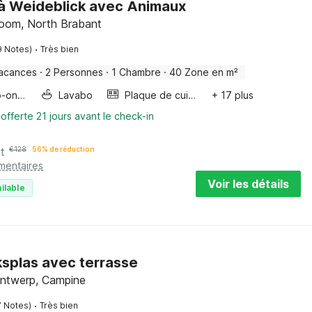
 à Weideblick avec Animaux
oom, North Brabant
·
9 Notes)
Très bien
acances
·
2 Personnes
·
1 Chambre
·
40 Zone en m²
Four/micro-onde combinés
Lavabo
Plaque de cuisson
+ 17 plus
offerte 21 jours avant le check-in
it
€
128
56% de réduction
mentaires
Voir les détails
ilable
ksplas avec terrasse
Antwerp, Campine
·
7 Notes)
Très bien