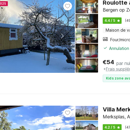
Roulotte
2025
Bergen op Z
4.4 / 5
(4
Maison de v
Annulation 
€
54
par nu
+
Frais supplé
Kids zone ava
Villa Mer
Merksplas, 
4.2 / 5
(4