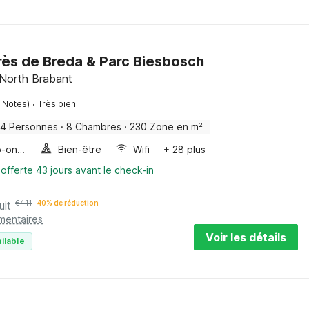
rès de Breda & Parc Biesbosch
 North Brabant
·
 Notes)
Très bien
14 Personnes
·
8 Chambres
·
230 Zone en m²
Four/micro-onde combinés
Bien-être
Wifi
+ 28 plus
 offerte 43 jours avant le check-in
uit
€
411
40% de réduction
mentaires
Voir les détails
ilable