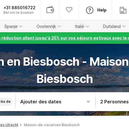
+31 885016722
Help
Bel om te boeken
Spanje
Oostenrijk
Italië
Duitsland
e réduction allant jusqu'à 25% sur vos séjours estivaux avec 
n en Biesbosch - Maison
Biesbosch
Ajouter des dates
2 Personnes
rès de
es Utrecht
Maison-de-vacances Biesbosch