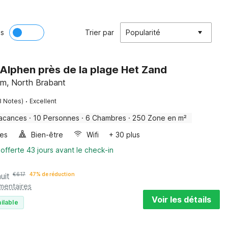
ès
Trier par
Popularité
Alphen près de la plage Het Zand
m, North Brabant
·
8 Notes)
Excellent
acances
·
10 Personnes
·
6 Chambres
·
250 Zone en m²
les
Bien-être
Wifi
+ 30 plus
 offerte 43 jours avant le check-in
uit
€
617
47% de réduction
mentaires
Voir les détails
ilable