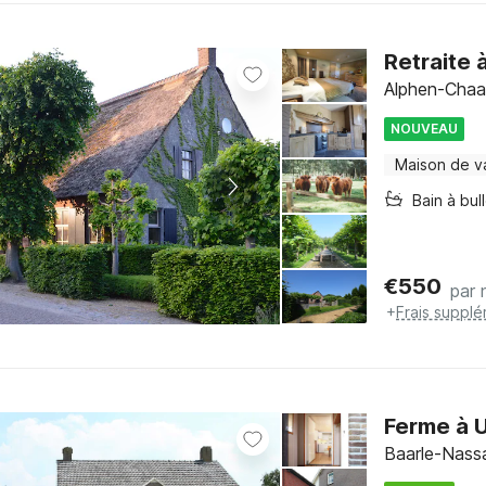
Retraite 
Alphen-Chaa
NOUVEAU
Maison de v
Bain à bul
€
550
par 
+
Frais supplé
Ferme à U
Baarle-Nass