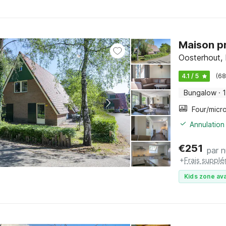
Maison p
Oosterhout,
4.1 / 5
(68
Bungalow
·
Annulation
€
251
par n
+
Frais supplé
Kids zone ava