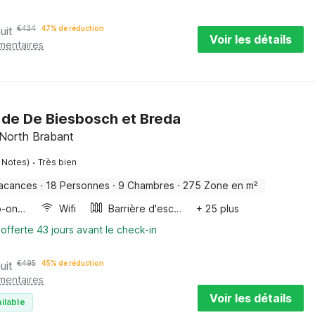
uit
€
434
47% de réduction
Voir les détails
mentaires
s de De Biesbosch et Breda
 North Brabant
·
 Notes)
Très bien
acances
·
18 Personnes
·
9 Chambres
·
275 Zone en m²
Four/micro-onde combinés
Wifi
Barrière d'escalier
+ 25 plus
 offerte 43 jours avant le check-in
uit
€
495
45% de réduction
mentaires
Voir les détails
ilable