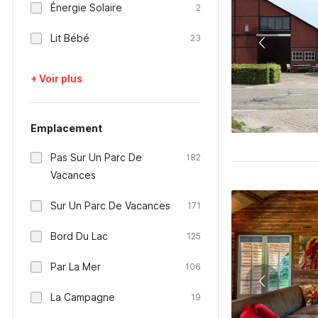
Énergie Solaire
2
Lit Bébé
23
+ Voir plus
Emplacement
Pas Sur Un Parc De
182
Vacances
Sur Un Parc De Vacances
171
Bord Du Lac
125
Par La Mer
106
La Campagne
19