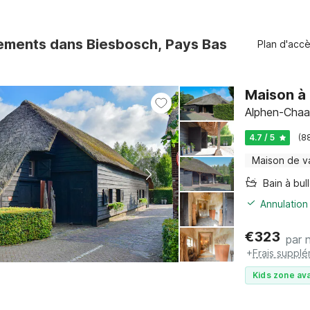
ments dans Biesbosch, Pays Bas
Plan d'acc
Maison à 
Alphen-Chaa
4.7 / 5
(8
Maison de v
Bain à bul
Annulation
€
323
par n
+
Frais supplé
Kids zone ava