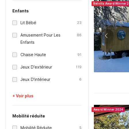
Belvilla Award Winner 
Enfants
Lit Bébé
23
Amusement Pour Les
86
Enfants
Chaise Haute
91
Jeux D'extérieur
119
Jeux D'intérieur
6
+ Voir plus
Award Winner 2024
Mobilité réduite
Mobilité Réduite
5