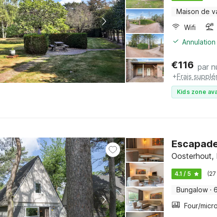
Maison de v
Wifi
Annulation 
€
116
par n
+
Frais supplé
Kids zone ava
Escapade 
Oosterhout,
4.1 / 5
(27
Bungalow
·