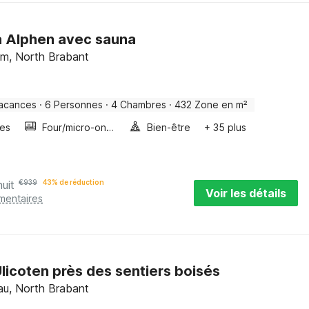
à Alphen avec sauna
m, North Brabant
acances
·
6 Personnes
·
4 Chambres
·
432 Zone en m²
les
Four/micro-onde combinés
Bien-être
+ 35 plus
nuit
€
939
43% de réduction
Voir les détails
mentaires
licoten près des sentiers boisés
au, North Brabant