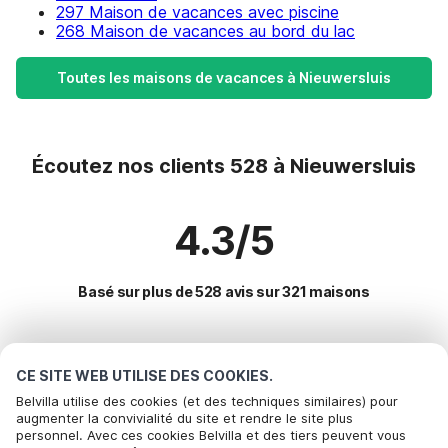
297 Maison de vacances avec piscine
268 Maison de vacances au bord du lac
Toutes les maisons de vacances à Nieuwersluis
Écoutez nos clients 528 à Nieuwersluis
4.3/5
Basé sur plus de 528 avis sur 321 maisons
Destinations les plus populaires pour les
CE SITE WEB UTILISE DES COOKIES.
vacances
Belvilla utilise des cookies (et des techniques similaires) pour
augmenter la convivialité du site et rendre le site plus
personnel. Avec ces cookies Belvilla et des tiers peuvent vous
Villes offrant les meilleures commodités pour les vacances