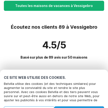
Toutes les maisons de vacances à Vessigebro
Écoutez nos clients 89 à Vessigebro
4.5/5
Basé sur plus de 89 avis sur 50 maisons
Destinations les plus populaires pour les
CE SITE WEB UTILISE DES COOKIES.
vacances
Belvilla utilise des cookies (et des techniques similaires) pour
augmenter la convivialité du site et rendre le site plus
personnel. Avec ces cookies Belvilla et des tiers peuvent vous
Villes offrant les meilleures commodités pour les vacances
suivre sur et peut-être aussi en dehors de notre site Web, pour
ajuster les publicités à vos intérêts et pour vous permettre de
Maison de vacances au bord de la mer halleviksstrand
Commodités populaires pour les vacances en Vessigebro
partager des informations via les médias sociaux. En cliquant sur
Maison de vacances au bord de la mer bastad