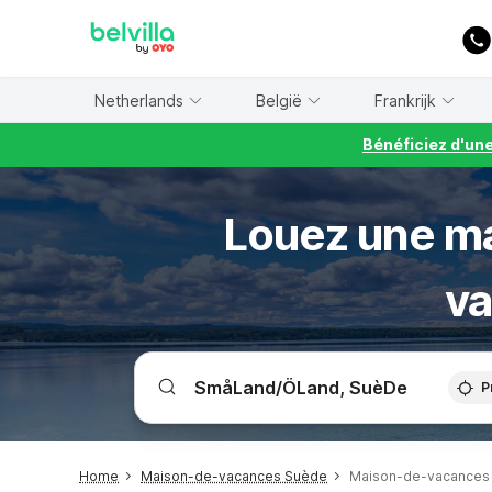
WIZARD MEMBER
Netherlands
België
Frankrijk
Bénéficiez d'un
Louez une ma
va
P
Home
Maison-de-vacances Suède
Maison-de-vacances