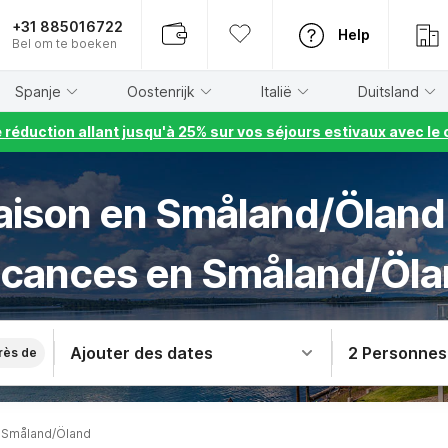
+31 885016722
Help
Bel om te boeken
Spanje
Oostenrijk
Italië
Duitsland
e réduction allant jusqu'à 25% sur vos séjours estivaux avec 
ison en Småland/Öland
cances en Småland/Öl
Ajouter des dates
2 Personnes
rès de
 Småland/Öland