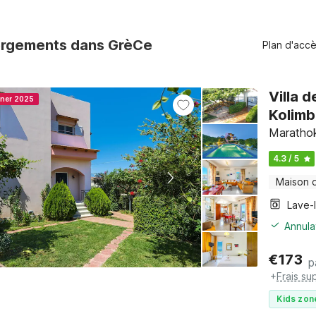
rgements dans GrèCe
Plan d'acc
Villa 
nner 2025
Kolimb
Marathok
4.3 / 5
Maison 
Lave-
Annula
€
173
p
+
Frais su
Kids zon