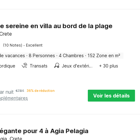
e sereine en villa au bord de la plage
Crete
·
(10 Notes)
Excellent
de vacances
·
8 Personnes
·
4 Chambres
·
152 Zone en m²
ordique
Transats
Jeux d'extérieur
+ 30 plus
ar nuit
€
784
36% de réduction
Voir les détails
pplémentaires
élégante pour 4 à Agia Pelagia
gia, Crete