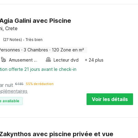
 Agia Galini avec Piscine
ni, Crete
·
(27 Notes)
Très bien
Personnes
·
3 Chambres
·
120 Zone en m²
Amusement pour les enfants
Lecteur dvd
+ 24 plus
tion offerte 21 jours avant le check-in
ar nuit
€
485
55% de réduction
pplémentaires
Voir les détails
e available
à Zakynthos avec piscine privée et vue