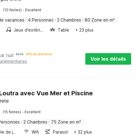
·
(10 Notes)
Excellent
de vacances
·
4 Personnes
·
2 Chambres
·
80 Zone en m²
Jeux d'extérieur
Table
+ 23 plus
ar nuit
€
519
44% de réduction
Voir les détails
pplémentaires
à Loutra avec Vue Mer et Piscine
rete
·
(15 Notes)
Excellent
Personnes
·
2 Chambres
·
75 Zone en m²
Console de jeux
Wifi
Parasol
+ 32 plus