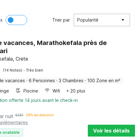
ès
Trier par
Popularité
de vacances, Marathokefala près de
ari
efala, Crete
·
(14 Notes)
Très bien
de vacances
·
6 Personnes
·
3 Chambres
·
100 Zone en m²
linge
Piscine
Wifi
+ 20 plus
tion offerte 14 jours avant le check-in
ar nuit
€
287
38% de réduction
pplémentaires
Voir les détails
e available