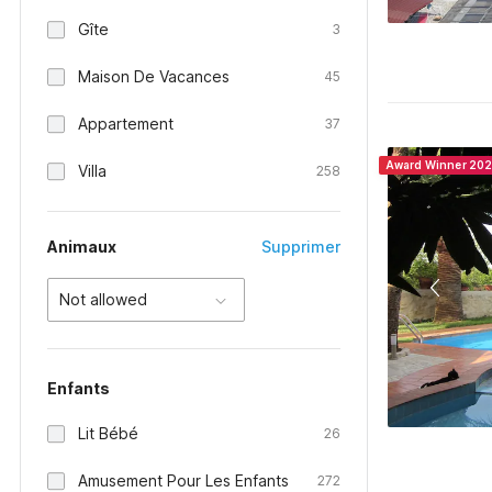
Gîte
3
Maison De Vacances
45
Appartement
37
Award Winner 20
Villa
258
Animaux
Supprimer
Not allowed
Enfants
Lit Bébé
26
Amusement Pour Les Enfants
272