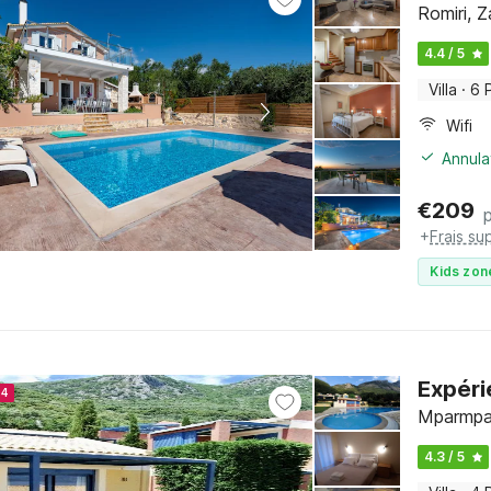
Romiri, 
4.4 / 5
Villa
·
6 
Wifi
Annula
€
209
+
Frais su
Kids zon
Expéri
24
Mparmpat
4.3 / 5