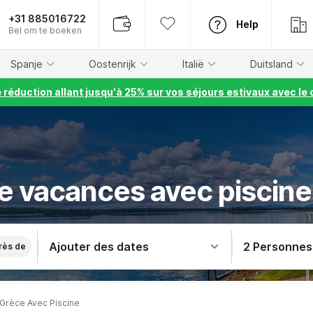
+31 885016722
Help
Bel om te boeken
Spanje
Oostenrijk
Italië
Duitsland
e réduction allant jusqu'à 25% sur vos séjours estivaux avec 
e vacances avec piscine
Ajouter des dates
2 Personnes
rès de
Grèce Avec Piscine