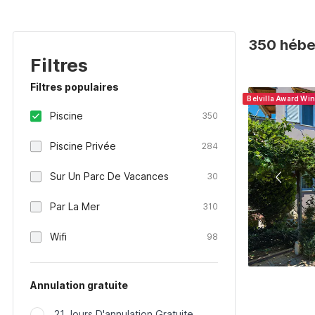
350 hébe
Filtres
Filtres populaires
Belvilla Award Wi
Piscine
350
Piscine Privée
284
Sur Un Parc De Vacances
30
Par La Mer
310
Wifi
98
Annulation gratuite
21 Jours D'annulation Gratuite