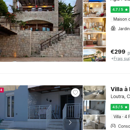
4.7 / 5
Maison 
Jardin
€
299
p
+
Frais su
Villa 
24
Loutra, C
4.5 / 5
Villa
·
4 