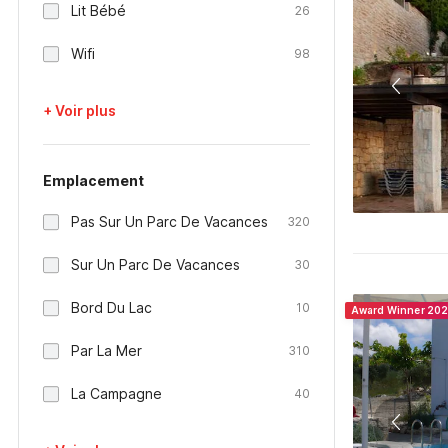
Lit Bébé
26
Wifi
98
+ Voir plus
Emplacement
Pas Sur Un Parc De Vacances
320
Sur Un Parc De Vacances
30
Bord Du Lac
10
Award Winner 20
Par La Mer
310
La Campagne
40