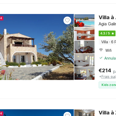
Villa à
24
Agia Gali
4.3 / 5
Villa
·
6 
Wifi
Annula
€
214
p
+
Frais su
Kids zon
Villa 
24