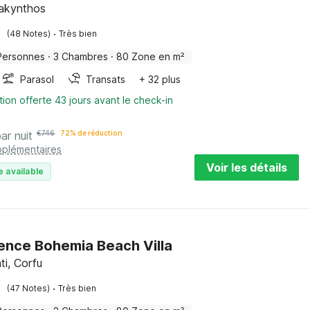
Zakynthos
·
(48 Notes)
Très bien
Personnes
·
3 Chambres
·
80 Zone en m²
Parasol
Transats
+ 32 plus
tion offerte 43 jours avant le check-in
par nuit
€
746
72% de réduction
pplémentaires
Voir les détails
e available
ence Bohemia Beach Villa
i, Corfu
·
(47 Notes)
Très bien