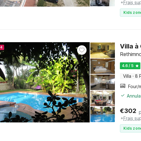
+
Frais su
Kids zon
Villa 
24
Rethimno
4.6 / 5
Villa
·
8 
Annula
€
302
+
Frais su
Kids zon