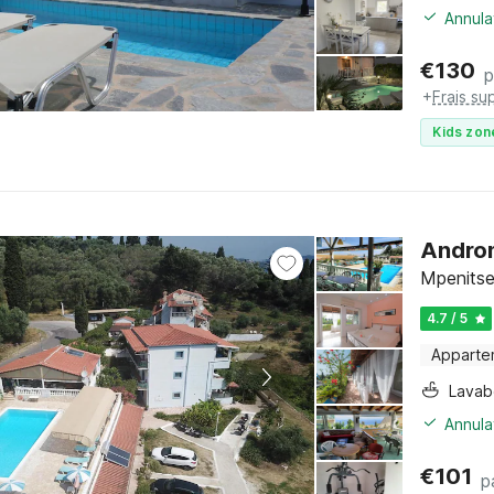
Annula
€
130
p
+
Frais su
Kids zon
Androm
Mpenitse
4.7 / 5
Apparte
Lava
Annula
€
101
p