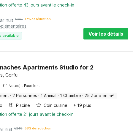
tion offerte 43 jours avant le check-in
ar nuit
€
163
17% de réduction
pplémentaires
Voir les détails
e available
aches Apartments Studio for 2
s, Corfu
·
(11 Notes)
Excellent
ment
·
2 Personnes
·
1 Animal
·
1 Chambre
·
25 Zone en m²
bo
Piscine
Coin cuisine
+ 19 plus
tion offerte 21 jours avant le check-in
ar nuit
€
246
58% de réduction