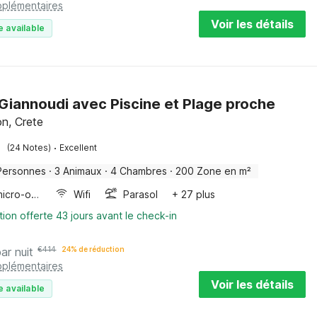
pplémentaires
Voir les détails
e available
à Giannoudi avec Piscine et Plage proche
n, Crete
·
(24 Notes)
Excellent
Personnes
·
3 Animaux
·
4 Chambres
·
200 Zone en m²
Four/micro-onde combinés
Wifi
Parasol
+ 27 plus
tion offerte 43 jours avant le check-in
par nuit
€
414
24% de réduction
pplémentaires
Voir les détails
e available