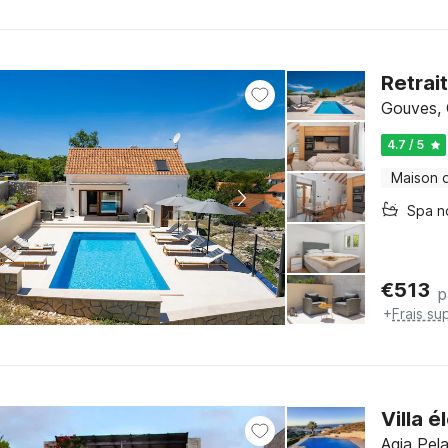
Retrait
Gouves, 
4.7 / 5
Maison 
Spa n
€
513
p
+
Frais su
Villa 
Agia Pela