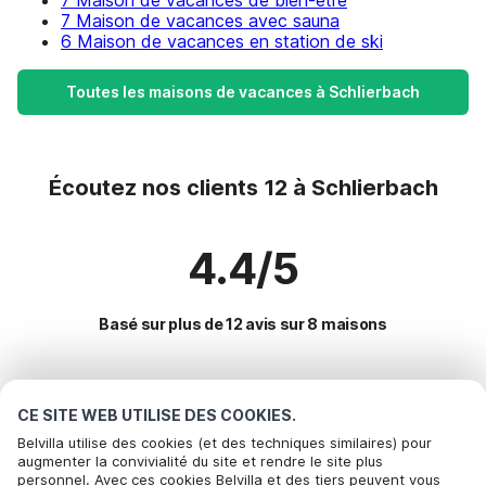
7 Maison de vacances de bien-être
7 Maison de vacances avec sauna
6 Maison de vacances en station de ski
Toutes les maisons de vacances à Schlierbach
Écoutez nos clients 12 à Schlierbach
4.4/5
Basé sur plus de 12 avis sur 8 maisons
Destinations les plus populaires pour les
CE SITE WEB UTILISE DES COOKIES.
vacances
Belvilla utilise des cookies (et des techniques similaires) pour
augmenter la convivialité du site et rendre le site plus
personnel. Avec ces cookies Belvilla et des tiers peuvent vous
Villes offrant les meilleures commodités pour les vacances