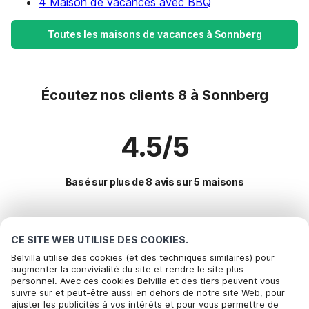
4 Maison de vacances avec BBQ
Toutes les maisons de vacances à Sonnberg
Écoutez nos clients 8 à Sonnberg
4.5/5
Basé sur plus de 8 avis sur 5 maisons
Destinations les plus populaires pour les
CE SITE WEB UTILISE DES COOKIES.
vacances
Belvilla utilise des cookies (et des techniques similaires) pour
augmenter la convivialité du site et rendre le site plus
personnel. Avec ces cookies Belvilla et des tiers peuvent vous
Villes offrant les meilleures commodités pour les vacances
Appelez pour réserver
suivre sur et peut-être aussi en dehors de notre site Web, pour
ajuster les publicités à vos intérêts et pour vous permettre de
Maison de vacances en station de ski sulzau