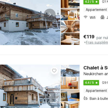
4.2 / 5
(21 
Appartement
Wifi
€
119
par nui
+
Frais supplém
Chalet à S
Neukirchen a
4.4 / 5
(29 
Appartement
Bain à bull