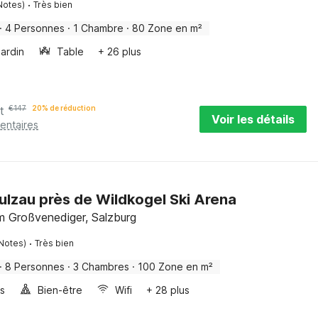
·
Notes)
Très bien
·
4 Personnes
·
1 Chambre
·
80 Zone en m²
Jardin
Table
+ 26 plus
t
€
147
20% de réduction
Voir les détails
entaires
ulzau près de Wildkogel Ski Arena
m Großvenediger, Salzburg
·
Notes)
Très bien
·
8 Personnes
·
3 Chambres
·
100 Zone en m²
es
Bien-être
Wifi
+ 28 plus