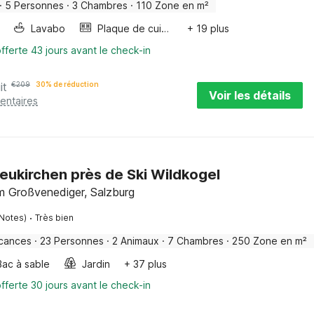
·
5 Personnes
·
3 Chambres
·
110 Zone en m²
Lavabo
Plaque de cuisson
+ 19 plus
fferte 43 jours avant le check-in
it
€
209
30% de réduction
Voir les détails
entaires
eukirchen près de Ski Wildkogel
m Großvenediger, Salzburg
·
 Notes)
Très bien
cances
·
23 Personnes
·
2 Animaux
·
7 Chambres
·
250 Zone en m²
Bac à sable
Jardin
+ 37 plus
fferte 30 jours avant le check-in