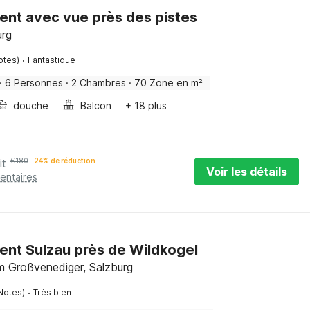
nt avec vue près des pistes
urg
·
otes)
Fantastique
·
6 Personnes
·
2 Chambres
·
70 Zone en m²
douche
Balcon
+ 18 plus
it
€
180
24% de réduction
Voir les détails
entaires
nt Sulzau près de Wildkogel
m Großvenediger, Salzburg
·
Notes)
Très bien