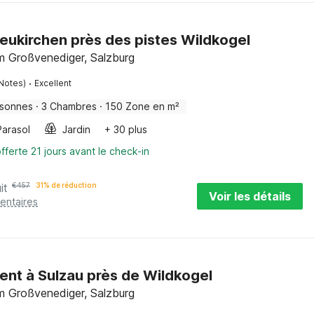
eukirchen près des pistes Wildkogel
m Großvenediger, Salzburg
·
Notes)
Excellent
rsonnes
·
3 Chambres
·
150 Zone en m²
Parasol
Jardin
+ 30 plus
fferte 21 jours avant le check-in
it
€
457
31% de réduction
Voir les détails
entaires
nt à Sulzau près de Wildkogel
m Großvenediger, Salzburg