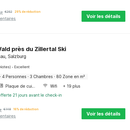
it
€
262
29% de réduction
Voir les détails
entaires
ald près du Zillertal Ski
au, Salzburg
·
Notes)
Excellent
·
4 Personnes
·
3 Chambres
·
80 Zone en m²
Plaque de cuisson
Wifi
+ 19 plus
fferte 21 jours avant le check-in
t
€
148
16% de réduction
Voir les détails
entaires