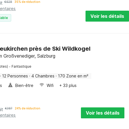
it
€
628
35% de réduction
entaires
Voir les détails
lable
eukirchen près de Ski Wildkogel
m Großvenediger, Salzburg
·
otes)
Fantastique
·
12 Personnes
·
4 Chambres
·
170 Zone en m²
es
Bien-être
Wifi
+ 33 plus
it
€
387
24% de réduction
Voir les détails
entaires