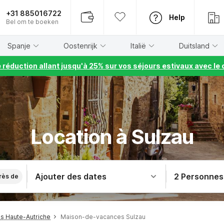
+31 885016722
Help
Bel om te boeken
Spanje
Oostenrijk
Italië
Duitsland
e réduction allant jusqu'à 25% sur vos séjours estivaux avec 
Location à Sulzau
Ajouter des dates
2 Personnes
rès de
s Haute-Autriche
Maison-de-vacances Sulzau