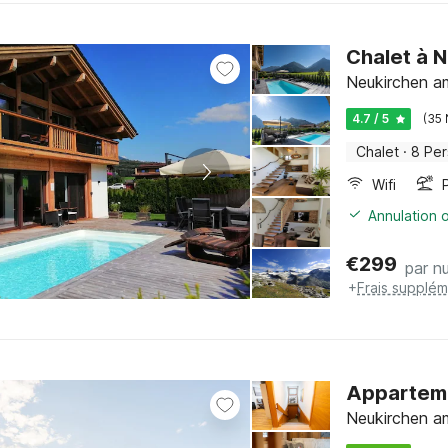
Chalet à N
Neukirchen a
4.7 / 5
(35 
Chalet
·
8 Pe
Wifi
Annulation o
€
299
par nu
+
Frais supplém
Apparteme
Neukirchen a