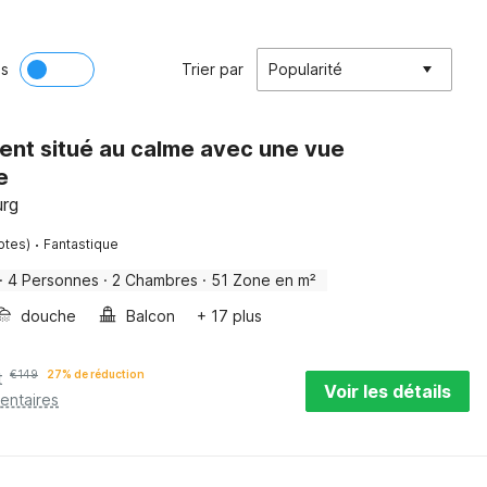
ès
Trier par
Popularité
nt situé au calme avec une vue
e
urg
·
otes)
Fantastique
·
4 Personnes
·
2 Chambres
·
51 Zone en m²
douche
Balcon
+ 17 plus
t
€
149
27% de réduction
Voir les détails
entaires