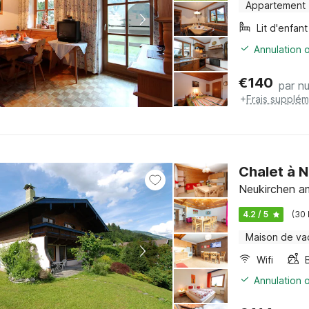
Appartement
Lit d'enfant
Annulation o
€
140
par nu
+
Frais supplém
Chalet à N
Neukirchen a
4.2 / 5
(30
Maison de va
Wifi
Annulation o