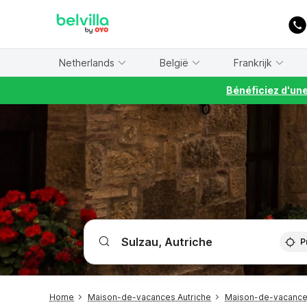
WIZARD MEMBER
Netherlands
België
Frankrijk
Bénéficiez d'un
P
Home
Maison-de-vacances Autriche
Maison-de-vacance