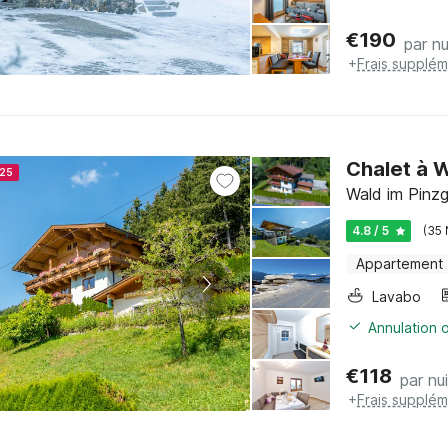
€
190
par nu
+
Frais supplém
Chalet à W
025
Wald im Pinzg
4.8 / 5
(35 
Appartement
Lavabo
Annulation o
€
118
par nui
+
Frais supplém