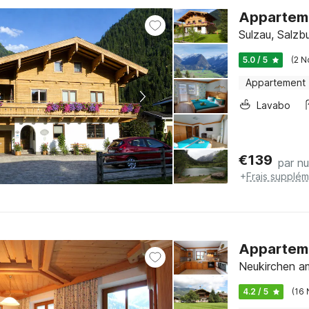
Apparteme
Sulzau, Salzb
5.0 / 5
(2 N
Appartement
Lavabo
€
139
par nu
+
Frais supplém
Apparteme
Neukirchen a
4.2 / 5
(16 