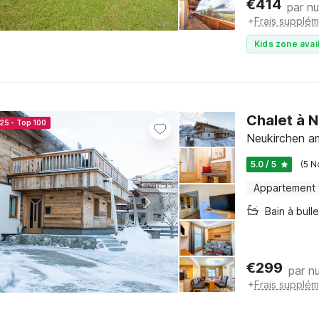
€
414
par nu
+
Frais supplém
Kids zone avai
Chalet à N
25 - Top 100
Neukirchen a
5.0 / 5
(5 N
Appartement
Bain à bull
€
299
par nu
+
Frais supplém