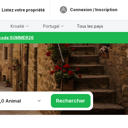
Connexion / Inscription
Listez votre propriété
Kroatië
Portugal
Tous les pays
le code SUMMER26
Rechercher
,
0 Animal