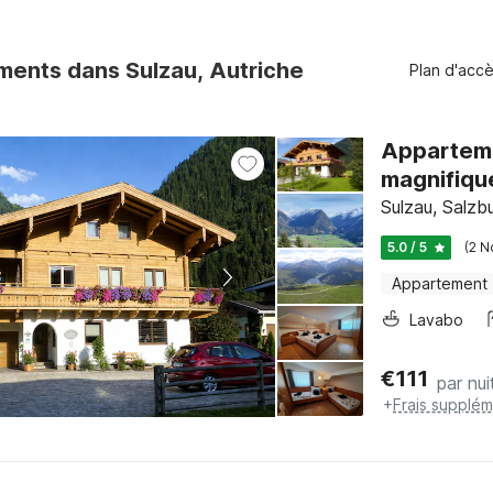
ents dans Sulzau, Autriche
Plan d'acc
Apparteme
magnifiqu
Sulzau, Salzb
5.0 / 5
(2 N
Appartement
Lavabo
€
111
par nui
+
Frais supplém